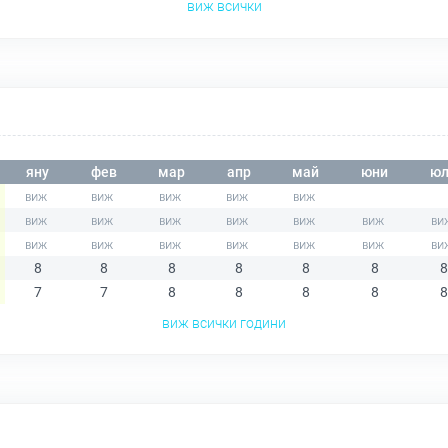
виж всички
яну
фев
мар
апр
май
юни
юл
8
8
8
8
8
8
8
7
7
8
8
8
8
8
виж всички години