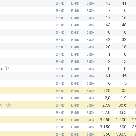
.)
(%)