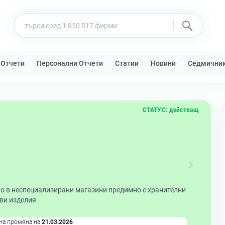
 Отчети
Персонални Отчети
Статии
Новини
Седмични
СТАТУС:
действащ
но в неспециализирани магазини предимно с хранителни
еви изделия
на промяна на
21.03.2026