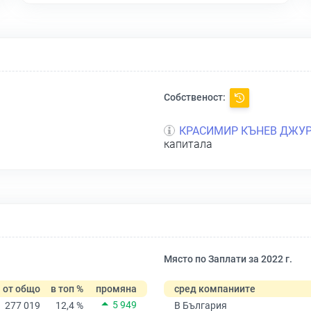
Собственост:
КРАСИМИР КЪНЕВ ДЖУ
капитала
Място по Заплати за 2022 г.
от общо
в топ %
промяна
сред компаниите
5 949
277 019
12,4 %
В България