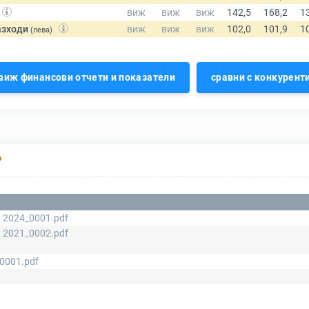
азходи
(лева)
виж финансови отчети и показатели
сравни с конкурент
Р
 2024_0001.pdf
 2021_0002.pdf
0001.pdf