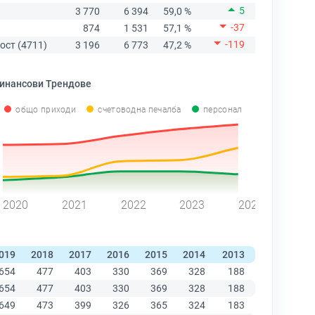
5
3 770
6 394
59,0 %
-37
874
1 531
57,1 %
-119
ост (4711)
3 196
6 773
47,2 %
инансови Трендове
общо приходи
счетоводна печалба
персонал
2020
2021
2022
2023
2024
019
2018
2017
2016
2015
2014
2013