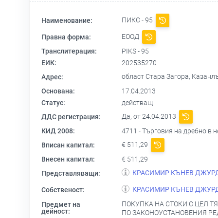
ПИКС - 95
Наименование:
ЕООД
Правна форма:
Транслитерация:
PIKS - 95
ЕИК:
202535270
област Стара Загора, Каза
Адрес:
Основана:
17.04.2013
Статус:
действащ
Да, от 24.04.2013
ДДС регистрация:
КИД 2008:
4711 - Търговия на дребно в
€ 511,29
Вписан капитал:
Внесен капитал:
€ 511,29
КРАСИМИР КЪНЕВ ДЖУР
Представляващи:
КРАСИМИР КЪНЕВ ДЖУР
Собственост:
ПОКУПКА НА СТОКИ С ЦЕЛ Т
Предмет на
дейност:
ПО ЗАКОНОУСТАНОВЕНИЯ РЕД