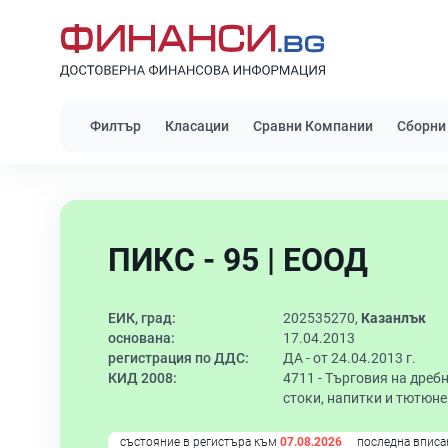
Филтър
Класации
Сравни Компании
Сборни
ПИКС - 95 | ЕООД
ЕИК, град:
202535270,
Казанлък
основана:
17.04.2013
регистрация по ДДС:
ДА - от 24.04.2013 г.
КИД 2008:
4711 -
Търговия на дреб
стоки, напитки и тютюн
състояние в регистъра към
07.08.2026
последна вписа