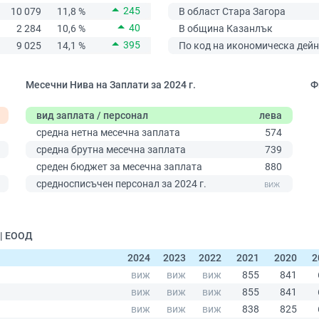
245
10 079
11,8 %
В област Стара Загора
40
2 284
10,6 %
В община Казанлък
395
9 025
14,1 %
По код на икономическа дейн
Месечни Нива на Заплати за 2024 г.
Ф
вид заплата / персонал
лева
средна нетна месечна заплата
574
средна брутна месечна заплата
739
среден бюджет за месечна заплата
880
0
средносписъчен персонал за 2024 г.
 | ЕООД
2024
2023
2022
2021
2020
2