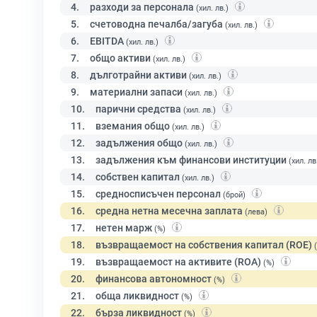
4.
разходи за персонала
(хил. лв.)
5.
счетоводна печалба/загуба
(хил. лв.)
6.
EBITDA
(хил. лв.)
7.
общо активи
(хил. лв.)
8.
дълготрайни активи
(хил. лв.)
9.
материални запаси
(хил. лв.)
10.
парични средства
(хил. лв.)
11.
вземания общо
(хил. лв.)
12.
задължения общо
(хил. лв.)
13.
задължения към финансови институции
(хил. лв
14.
собствен капитал
(хил. лв.)
15.
средносписъчен персонал
(брой)
16.
средна нетна месечна заплата
(лева)
17.
нетен марж
(%)
18.
възвращаемост на собствения капитал (ROE)
19.
възвращаемост на активите (ROA)
(%)
20.
финансова автономност
(%)
21.
обща ликвидност
(%)
22.
бърза ликвидност
(%)