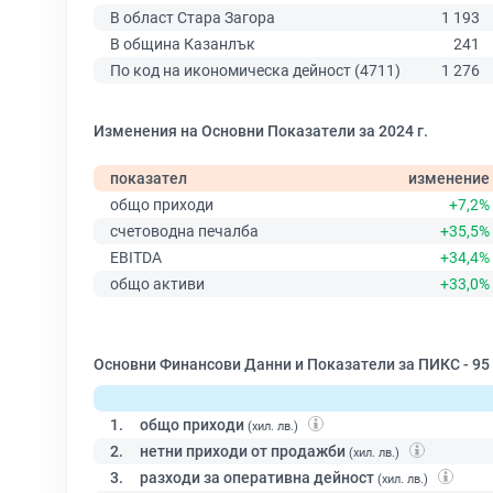
В област Стара Загора
1 193
В община Казанлък
241
По код на икономическа дейност (4711)
1 276
Изменения на Основни Показатели за 2024 г.
показател
изменение
общо приходи
+7,2%
счетоводна печалба
+35,5%
EBITDA
+34,4%
общо активи
+33,0%
Основни Финансови Данни и Показатели за ПИКС - 95
1.
общо приходи
(хил. лв.)
2.
нетни приходи от продажби
(хил. лв.)
3.
разходи за оперативна дейност
(хил. лв.)