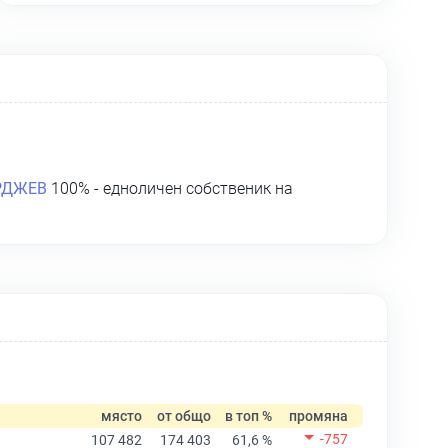
РДЖЕВ
100% - едноличен собственик на
място
от общо
в топ %
промяна
-757
107 482
174 403
61,6 %