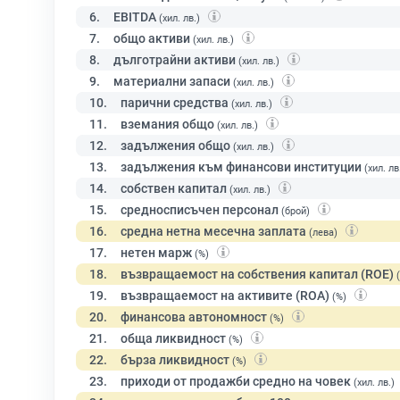
6.
EBITDA
(хил. лв.)
7.
общо активи
(хил. лв.)
8.
дълготрайни активи
(хил. лв.)
9.
материални запаси
(хил. лв.)
10.
парични средства
(хил. лв.)
11.
вземания общо
(хил. лв.)
12.
задължения общо
(хил. лв.)
13.
задължения към финансови институции
(хил. лв
14.
собствен капитал
(хил. лв.)
15.
средносписъчен персонал
(брой)
16.
средна нетна месечна заплата
(лева)
17.
нетен марж
(%)
18.
възвращаемост на собствения капитал (ROE)
19.
възвращаемост на активите (ROA)
(%)
20.
финансова автономност
(%)
21.
обща ликвидност
(%)
22.
бърза ликвидност
(%)
23.
приходи от продажби средно на човек
(хил. лв.)