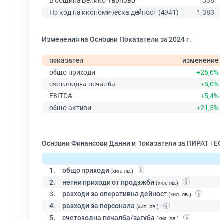
В община Велико Търново
338
По код на икономическа дейност (4941)
1 383
Изменения на Основни Показатели за 2024 г.
показател
изменение
общо приходи
+26,6%
счетоводна печалба
+5,0%
EBITDA
+5,4%
общо активи
+21,5%
Основни Финансови Данни и Показатели за ПИРАТ | 
1.
общо приходи
(хил. лв.)
2.
нетни приходи от продажби
(хил. лв.)
3.
разходи за оперативна дейност
(хил. лв.)
4.
разходи за персонала
(хил. лв.)
5.
счетоводна печалба/загуба
(хил. лв.)