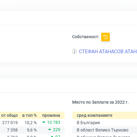
Собственост:
СТЕФАН АТАНАСОВ АТА
Място по Заплати за 2022 г.
от общо
в топ %
промяна
сред компаниите
10 783
277 019
10,2 %
В България
229
7 358
9,6 %
В област Велико Търново