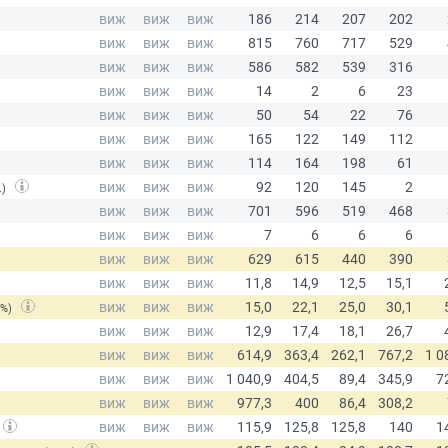
.)
(%)