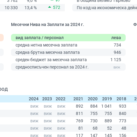
97
3 762
9,0 %
В община Велико Търново
572
10 330
13,4 %
По код на икономическа дейн
Месечни Нива на Заплати за 2024 г.
Ф
вид заплата / персонал
лева
средна нетна месечна заплата
734
средна брутна месечна заплата
946
среден бюджет за месечна заплата
1 125
0
средносписъчен персонал за 2024 г.
ЕООД
2024
2023
2022
2021
2020
2019
2018
2