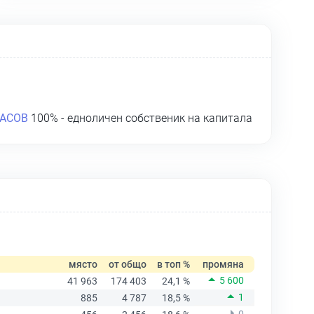
НАСОВ
100% - едноличен собственик на капитала
място
от общо
в топ %
промяна
5 600
41 963
174 403
24,1 %
1
885
4 787
18,5 %