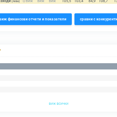
азходи
(лева)
виж финансови отчети и показатели
сравни с конкурент
Р
виж всички