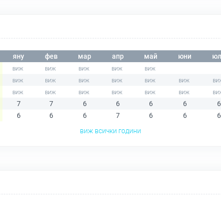
яну
фев
мар
апр
май
юни
юл
7
7
6
6
6
6
6
6
6
6
7
6
6
6
виж всички години