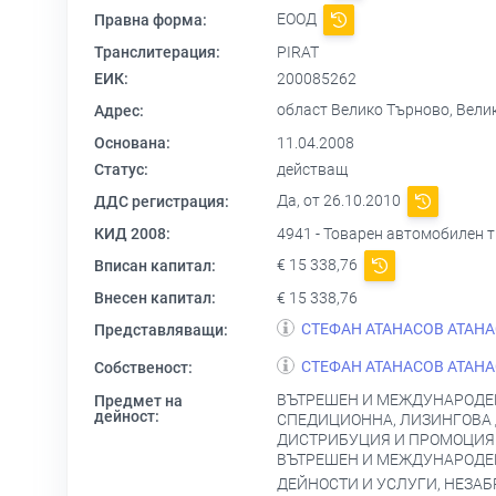
ЕООД
Правна форма:
Транслитерация:
PIRAT
ЕИК:
200085262
област Велико Търново, Вели
Адрес:
Основана:
11.04.2008
Статус:
действащ
Да, от 26.10.2010
ДДС регистрация:
КИД 2008:
4941 - Товарен автомобилен 
€ 15 338,76
Вписан капитал:
Внесен капитал:
€ 15 338,76
СТЕФАН АТАНАСОВ АТАН
Представляващи:
СТЕФАН АТАНАСОВ АТАН
Собственост:
ВЪТРЕШЕН И МЕЖДУНАРОДЕН
Предмет на
дейност:
СПЕДИЦИОННА, ЛИЗИНГОВА 
ДИСТРИБУЦИЯ И ПРОМОЦИЯ Н
ВЪТРЕШЕН И МЕЖДУНАРОДЕН
ДЕЙНОСТИ И УСЛУГИ, НЕЗАБ