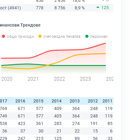
0
456
2 456
18,6 %
125
ост (4941)
778
8 756
8,9 %
инансови Трендове
общо приходи
счетоводна печалба
персонал
2020
2021
2022
2023
2024
017
2016
2015
2014
2013
2012
2011
2010
200