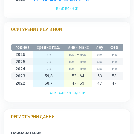
виж всички
ОСИГУРЕНИ ЛИЦА В НОИ
година
средно год.
мин - макс
яну
фев
мар
2026
-
2025
-
2024
-
2023
59,8
53 - 64
53
58
55
2022
50,7
47 - 53
47
47
48
виж всички години
РЕГИСТЪРНИ ДАННИ
Наименование: