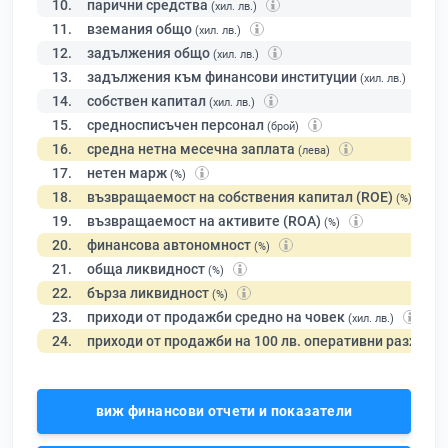
10.
парични средства
(хил. лв.)
11.
вземания общо
(хил. лв.)
12.
задължения общо
(хил. лв.)
13.
задължения към финансови институции
(хил. лв.)
14.
собствен капитал
(хил. лв.)
15.
средносписъчен персонал
(брой)
16.
средна нетна месечна заплата
(лева)
17.
нетен марж
(%)
18.
възвращаемост на собствения капитал (ROE)
(%)
19.
възвращаемост на активите (ROA)
(%)
20.
финансова автономност
(%)
21.
обща ликвидност
(%)
22.
бърза ликвидност
(%)
23.
приходи от продажби средно на човек
(хил. лв.)
24.
приходи от продажби на 100 лв. оперативни разходи
виж финансови отчети и показатели