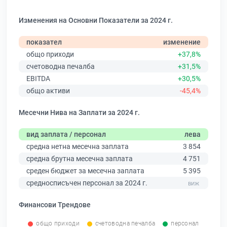
Изменения на Основни Показатели за 2024 г.
показател
изменение
общо приходи
+37,8%
счетоводна печалба
+31,5%
EBITDA
+30,5%
общо активи
-45,4%
Месечни Нива на Заплати за 2024 г.
вид заплата / персонал
лева
средна нетна месечна заплата
3 854
средна брутна месечна заплата
4 751
среден бюджет за месечна заплата
5 395
средносписъчен персонал за 2024 г.
Финансови Трендове
общо приходи
счетоводна печалба
персонал