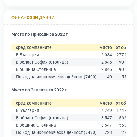
ФИНАНСОВИ ДАННИ
Място по Приходи за 2022 г.
сред компаниите
място
от общо
В България
6 034
277 019
В област София (столица)
2 846
90 178
В община Столична
2 846
90 178
По код на икономическа дейност (7490)
40
5 541
Място по Заплати за 2022 г.
сред компаниите
място
от общо
В България
4 749
174 403
В област София (столица)
3 547
56 378
В община Столична
3 547
56 378
По код на икономическа дейност (7490)
223
2 483