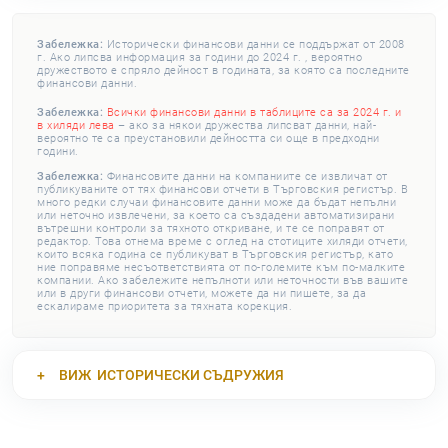
Забележка:
Исторически финансови данни се поддържат от 2008
г. Ако липсва информация за години до 2024 г. , вероятно
дружеството е спряло дейност в годината, за която са последните
финансови данни.
Забележка:
Всички финансови данни в таблиците са за 2024 г. и
в хиляди лева
– ако за някои дружества липсват данни, най-
вероятно те са преустановили дейността си още в предходни
години.
Забележка:
Финансовите данни на компаниите се извличат от
публикуваните от тях финансови отчети в Търговския регистър. В
много редки случаи финансовите данни може да бъдат непълни
или неточно извлечени, за което са създадени автоматизирани
вътрешни контроли за тяхното откриване, и те се поправят от
редактор. Това отнема време с оглед на стотиците хиляди отчети,
които всяка година се публикуват в Търговския регистър, като
ние поправяме несъответствията от по-големите към по-малките
компании. Ако забележите непълноти или неточности във вашите
или в други финансови отчети, можете да ни пишете, за да
ескалираме приоритета за тяхната корекция.
ВИЖ
ИСТОРИЧЕСКИ СЪДРУЖИЯ