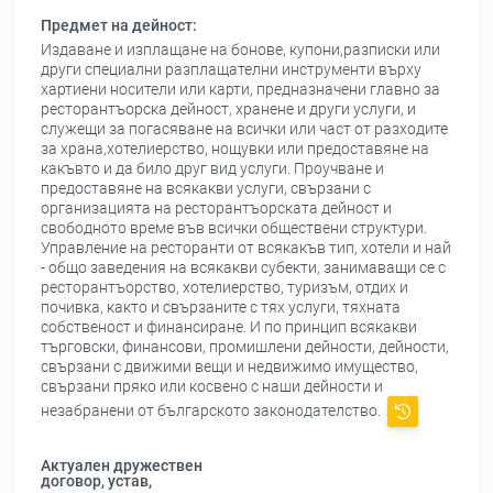
Предмет на дейност:
Издаване и изплащане на бонове, купони,разписки или
други специални разплащателни инструменти върху
хартиени носители или карти, предназначени главно за
ресторантъорска дейност, хранене и други услуги, и
служещи за погасяване на всички или част от разходите
за храна,хотелиерство, нощувки или предоставяне на
какъвто и да било друг вид услуги. Проучване и
предоставяне на всякакви услуги, свързани с
организацията на ресторантъорската дейност и
свободното време във всички обществени структури.
Управление на ресторанти от всякакъв тип, хотели и най
- общо заведения на всякакви субекти, занимаващи се с
ресторантъорство, хотелиерство, туризъм, отдих и
почивка, както и свързаните с тях услуги, тяхната
собственост и финансиране. И по принцип всякакви
търговски, финансови, промишлени дейности, дейности,
свързани с движими вещи и недвижимо имущество,
свързани пряко или косвено с наши дейности и
незабранени от българското законодателство.
Актуален дружествен
договор, устав,