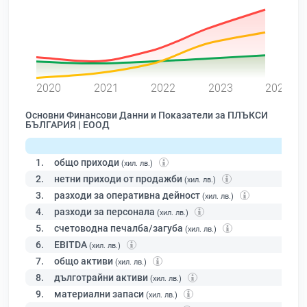
0
2020
2021
2022
2023
2024
Основни Финансови Данни и Показатели за ПЛЪКСИ
БЪЛГАРИЯ | ЕООД
1.
общо приходи
(хил. лв.)
2.
нетни приходи от продажби
(хил. лв.)
3.
разходи за оперативна дейност
(хил. лв.)
4.
разходи за персонала
(хил. лв.)
5.
счетоводна печалба/загуба
(хил. лв.)
6.
EBITDA
(хил. лв.)
7.
общо активи
(хил. лв.)
8.
дълготрайни активи
(хил. лв.)
9.
материални запаси
(хил. лв.)