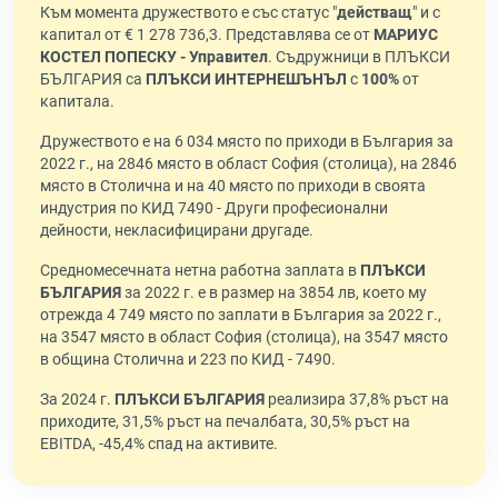
Към момента дружеството е със статус "
действащ
" и с
капитал от € 1 278 736,3. Представлява се от
МАРИУС
КОСТЕЛ ПОПЕСКУ - Управител
. Съдружници в ПЛЪКСИ
БЪЛГАРИЯ са
ПЛЪКСИ ИНТЕРНЕШЪНЪЛ
с
100%
от
капитала.
Дружеството е на 6 034 място по приходи в България за
2022 г., на 2846 място в област София (столица), на 2846
място в Столична и на 40 място по приходи в своята
индустрия по КИД 7490 - Други професионални
дейности, некласифицирани другаде.
Средномесечната нетна работна заплата в
ПЛЪКСИ
БЪЛГАРИЯ
за 2022 г. е в размер на 3854 лв, което му
отрежда 4 749 място по заплати в България за 2022 г.,
на 3547 място в област София (столица), на 3547 място
в община Столична и 223 по КИД - 7490.
За 2024 г.
ПЛЪКСИ БЪЛГАРИЯ
реализира 37,8% ръст на
приходите, 31,5% ръст на печалбата, 30,5% ръст на
EBITDA, -45,4% спад на активите.