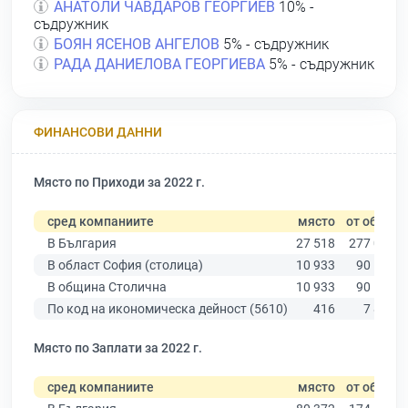
АНАТОЛИ ЧАВДАРОВ ГЕОРГИЕВ
10% -
съдружник
БОЯН ЯСЕНОВ АНГЕЛОВ
5% - съдружник
РАДА ДАНИЕЛОВА ГЕОРГИЕВА
5% - съдружник
ФИНАНСОВИ ДАННИ
Място по Приходи за 2022 г.
сред компаниите
място
от общо
В България
27 518
277 019
В област София (столица)
10 933
90 178
В община Столична
10 933
90 178
По код на икономическа дейност (5610)
416
7 842
Място по Заплати за 2022 г.
сред компаниите
място
от общо