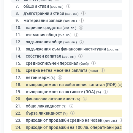
7.
общо активи
(хил. лв.)
8.
дълготрайни активи
(хил. лв.)
9.
материални запаси
(хил. лв.)
10.
парични средства
(хил. лв.)
11.
вземания общо
(хил. лв.)
12.
задължения общо
(хил. лв.)
13.
задължения към финансови институции
(хил. лв.)
14.
собствен капитал
(хил. лв.)
15.
средносписъчен персонал
(брой)
16.
средна нетна месечна заплата
(лева)
17.
нетен марж
(%)
18.
възвращаемост на собствения капитал (ROE)
(%)
19.
възвращаемост на активите (ROA)
(%)
20.
финансова автономност
(%)
21.
обща ликвидност
(%)
22.
бърза ликвидност
(%)
23.
приходи от продажби средно на човек
(хил. лв.)
24.
приходи от продажби на 100 лв. оперативни разходи