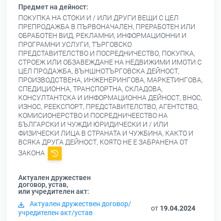
Предмет на дейност:
ПОКУПКА НА СТОКИ И / ИЛИ ДРУГИ ВЕЩИ С ЦЕЛ
ПРЕПРОДАЖБА В ПЪРВОНАЧАЛЕН, ПРЕРАБОТЕН ИЛИ
ОБРАБОТЕН ВИД, РЕКЛАМНИ, ИНФОРМАЦИОННИ И
ПРОГРАМНИ УСЛУГИ, ТЪРГОВСКО
ПРЕДСТАВИТЕЛСТВО И ПОСРЕДНИЧЕСТВО, ПОКУПКА,
СТРОЕЖ ИЛИ ОБЗАВЕЖДАНЕ НА НЕДВИЖИМИ ИМОТИ С
ЦЕЛ ПРОДАЖБА, ВЪНШНОТЪРГОВСКА ДЕЙНОСТ,
ПРОИЗВОДСТВЕНА, ИНЖЕНЕРИНГОВА, МАРКЕТИНГОВА,
СПЕДИЦИОННА, ТРАНСПОРТНА, СКЛАДОВА,
КОНСУЛТАНТСКА И ИНФОРМАЦИОННА ДЕЙНОСТ, ВНОС,
ИЗНОС, РЕЕКСПОРТ, ПРЕДСТАВИТЕЛСТВО, АГЕНТСТВО,
КОМИСИОНЕРСТВО И ПОСРЕДНИЧЕЕСТВО НА
БЪЛГАРСКИ И ЧУЖДИ ЮРИДИЧЕСКИ И / ИЛИ
ФИЗИЧЕСКИ ЛИЦА В СТРАНАТА И ЧУЖБИНА, КАКТО И
ВСЯКА ДРУГА ДЕЙНОСТ, КОЯТО НЕ Е ЗАБРАНЕНА ОТ
ЗАКОНА
Актуален дружествен
договор, устав,
или учредителен акт:
Актуален дружествен договор/
от
19.04.2024
учредителен акт/устав