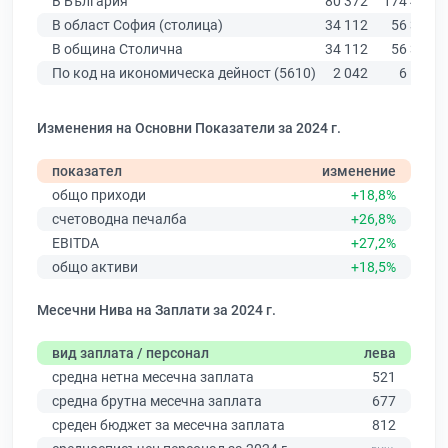
В България
80 372
174 403
В област София (столица)
34 112
56 378
В община Столична
34 112
56 378
По код на икономическа дейност (5610)
2 042
6 522
Изменения на Основни Показатели за 2024 г.
показател
изменение
общо приходи
+18,8%
счетоводна печалба
+26,8%
EBITDA
+27,2%
общо активи
+18,5%
Месечни Нива на Заплати за 2024 г.
вид заплата / персонал
лева
средна нетна месечна заплата
521
средна брутна месечна заплата
677
среден бюджет за месечна заплата
812