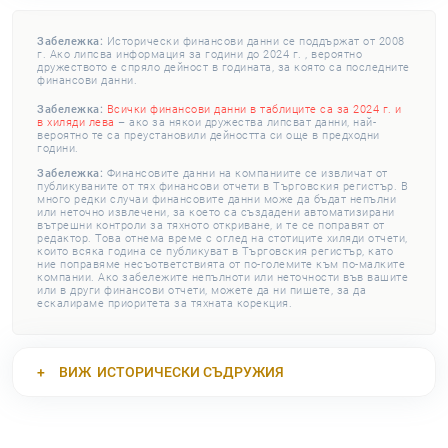
Забележка:
Исторически финансови данни се поддържат от 2008
г. Ако липсва информация за години до 2024 г. , вероятно
дружеството е спряло дейност в годината, за която са последните
финансови данни.
Забележка:
Всички финансови данни в таблиците са за 2024 г. и
в хиляди лева
– ако за някои дружества липсват данни, най-
вероятно те са преустановили дейността си още в предходни
години.
Забележка:
Финансовите данни на компаниите се извличат от
публикуваните от тях финансови отчети в Търговския регистър. В
много редки случаи финансовите данни може да бъдат непълни
или неточно извлечени, за което са създадени автоматизирани
вътрешни контроли за тяхното откриване, и те се поправят от
редактор. Това отнема време с оглед на стотиците хиляди отчети,
които всяка година се публикуват в Търговския регистър, като
ние поправяме несъответствията от по-големите към по-малките
компании. Ако забележите непълноти или неточности във вашите
или в други финансови отчети, можете да ни пишете, за да
ескалираме приоритета за тяхната корекция.
ВИЖ
ИСТОРИЧЕСКИ СЪДРУЖИЯ