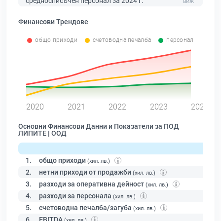
средносписъчен персонал за 2024 г.
Финансови Трендове
общо приходи
счетоводна печалба
персонал
0
2020
2021
2022
2023
2024
Основни Финансови Данни и Показатели за ПОД
ЛИПИТЕ | ООД
1.
общо приходи
(хил. лв.)
2.
нетни приходи от продажби
(хил. лв.)
3.
разходи за оперативна дейност
(хил. лв.)
4.
разходи за персонала
(хил. лв.)
5.
счетоводна печалба/загуба
(хил. лв.)
6.
EBITDA
(хил. лв.)