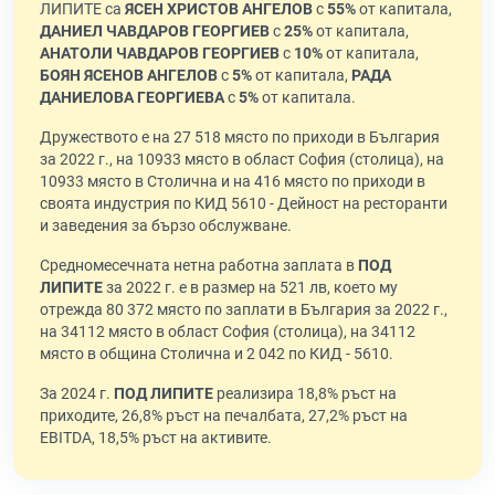
ЛИПИТЕ са
ЯСЕН ХРИСТОВ АНГЕЛОВ
с
55%
от капитала,
ДАНИЕЛ ЧАВДАРОВ ГЕОРГИЕВ
с
25%
от капитала,
АНАТОЛИ ЧАВДАРОВ ГЕОРГИЕВ
с
10%
от капитала,
БОЯН ЯСЕНОВ АНГЕЛОВ
с
5%
от капитала,
РАДА
ДАНИЕЛОВА ГЕОРГИЕВА
с
5%
от капитала.
Дружеството е на 27 518 място по приходи в България
за 2022 г., на 10933 място в област София (столица), на
10933 място в Столична и на 416 място по приходи в
своята индустрия по КИД 5610 - Дейност на ресторанти
и заведения за бързо обслужване.
Средномесечната нетна работна заплата в
ПОД
ЛИПИТЕ
за 2022 г. е в размер на 521 лв, което му
отрежда 80 372 място по заплати в България за 2022 г.,
на 34112 място в област София (столица), на 34112
място в община Столична и 2 042 по КИД - 5610.
За 2024 г.
ПОД ЛИПИТЕ
реализира 18,8% ръст на
приходите, 26,8% ръст на печалбата, 27,2% ръст на
EBITDA, 18,5% ръст на активите.