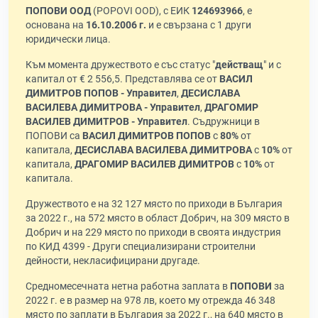
ПОПОВИ ООД
(POPOVI OOD), с ЕИК
124693966
, е
основана на
16.10.2006 г.
и е свързана с 1 други
юридически лица.
Към момента дружеството е със статус "
действащ
" и с
капитал от € 2 556,5. Представлява се от
ВАСИЛ
ДИМИТРОВ ПОПОВ - Управител
,
ДЕСИСЛАВА
ВАСИЛЕВА ДИМИТРОВА - Управител
,
ДРАГОМИР
ВАСИЛЕВ ДИМИТРОВ - Управител
. Съдружници в
ПОПОВИ са
ВАСИЛ ДИМИТРОВ ПОПОВ
с
80%
от
капитала,
ДЕСИСЛАВА ВАСИЛЕВА ДИМИТРОВА
с
10%
от
капитала,
ДРАГОМИР ВАСИЛЕВ ДИМИТРОВ
с
10%
от
капитала.
Дружеството е на 32 127 място по приходи в България
за 2022 г., на 572 място в област Добрич, на 309 място в
Добрич и на 229 място по приходи в своята индустрия
по КИД 4399 - Други специализирани строителни
дейности, некласифицирани другаде.
Средномесечната нетна работна заплата в
ПОПОВИ
за
2022 г. е в размер на 978 лв, което му отрежда 46 348
място по заплати в България за 2022 г., на 640 място в