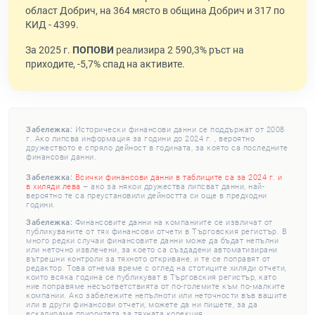
област Добрич, на 364 място в община Добрич и 317 по
КИД - 4399.
За 2025 г.
ПОПОВИ
реализира 2 590,3% ръст на
приходите, -5,7% спад на активите.
Забележка:
Исторически финансови данни се поддържат от 2008
г. Ако липсва информация за години до 2024 г. , вероятно
дружеството е спряло дейност в годината, за която са последните
финансови данни.
Забележка:
Всички финансови данни в таблиците са за 2024 г. и
в хиляди лева
– ако за някои дружества липсват данни, най-
вероятно те са преустановили дейността си още в предходни
години.
Забележка:
Финансовите данни на компаниите се извличат от
публикуваните от тях финансови отчети в Търговския регистър. В
много редки случаи финансовите данни може да бъдат непълни
или неточно извлечени, за което са създадени автоматизирани
вътрешни контроли за тяхното откриване, и те се поправят от
редактор. Това отнема време с оглед на стотиците хиляди отчети,
които всяка година се публикуват в Търговския регистър, като
ние поправяме несъответствията от по-големите към по-малките
компании. Ако забележите непълноти или неточности във вашите
или в други финансови отчети, можете да ни пишете, за да
ескалираме приоритета за тяхната корекция.