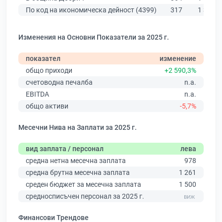
По код на икономическа дейност (4399)
317
1 397
Изменения на Основни Показатели за 2025 г.
показател
изменение
общо приходи
+2 590,3%
счетоводна печалба
n.a.
EBITDA
n.a.
общо активи
-5,7%
Месечни Нива на Заплати за 2025 г.
вид заплата / персонал
лева
средна нетна месечна заплата
978
средна брутна месечна заплата
1 261
среден бюджет за месечна заплата
1 500
средносписъчен персонал за 2025 г.
Финансови Трендове