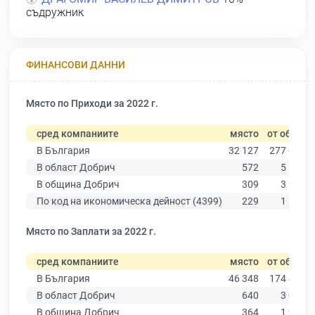
съдружник
ФИНАНСОВИ ДАННИ
Място по Приходи за 2022 г.
сред компаниите
място
от общо
В България
32 127
277 019
В област Добрич
572
5 156
В община Добрич
309
3 239
По код на икономическа дейност (4399)
229
1 839
Място по Заплати за 2022 г.
сред компаниите
място
от общо
В България
46 348
174 403
В област Добрич
640
3 081
В община Добрич
364
1 913