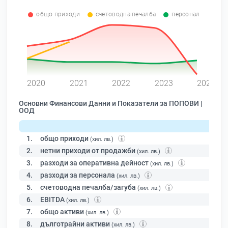
общо приходи
счетоводна печалба
персонал
0
2020
2021
2022
2023
2024
Основни Финансови Данни и Показатели за ПОПОВИ |
ООД
1.
общо приходи
(хил. лв.)
2.
нетни приходи от продажби
(хил. лв.)
3.
разходи за оперативна дейност
(хил. лв.)
4.
разходи за персонала
(хил. лв.)
5.
счетоводна печалба/загуба
(хил. лв.)
6.
EBITDA
(хил. лв.)
7.
общо активи
(хил. лв.)
8.
дълготрайни активи
(хил. лв.)