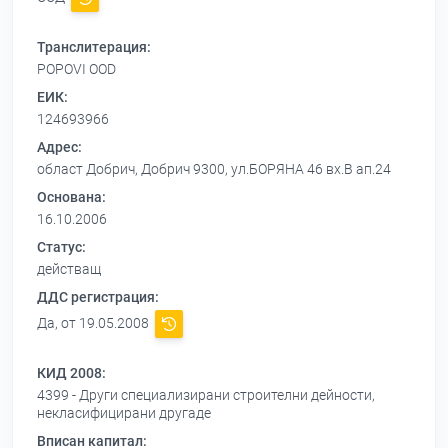
Транслитерация:
POPOVI OOD
ЕИК:
124693966
Адрес:
област Добрич, Добрич 9300, ул.БОРЯНА 46 вх.В ап.24
Основана:
16.10.2006
Статус:
действащ
ДДС регистрация:
Да, от 19.05.2008
КИД 2008:
4399 - Други специализирани строителни дейности,
некласифицирани другаде
Вписан капитал: