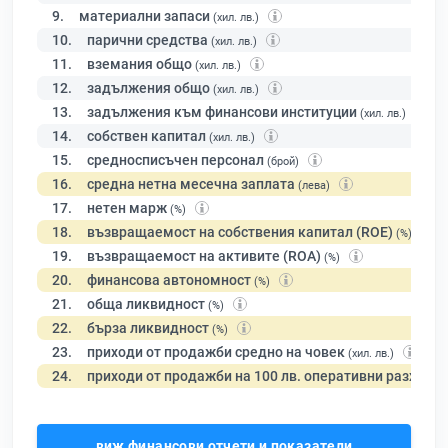
9.
материални запаси
(хил. лв.)
10.
парични средства
(хил. лв.)
11.
вземания общо
(хил. лв.)
12.
задължения общо
(хил. лв.)
13.
задължения към финансови институции
(хил. лв.)
14.
собствен капитал
(хил. лв.)
15.
средносписъчен персонал
(брой)
16.
средна нетна месечна заплата
(лева)
17.
нетен марж
(%)
18.
възвращаемост на собствения капитал (ROE)
(%)
19.
възвращаемост на активите (ROA)
(%)
20.
финансова автономност
(%)
21.
обща ликвидност
(%)
22.
бърза ликвидност
(%)
23.
приходи от продажби средно на човек
(хил. лв.)
24.
приходи от продажби на 100 лв. оперативни разходи
виж финансови отчети и показатели