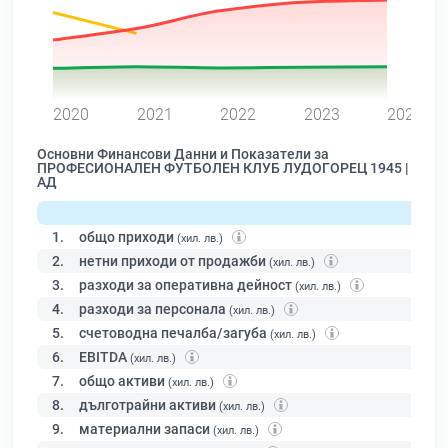
0
2020
2021
2022
2023
2024
Основни Финансови Данни и Показатели за
ПРОФЕСИОНАЛЕН ФУТБОЛЕН КЛУБ ЛУДОГОРЕЦ 1945 |
АД
1.
общо приходи
(хил. лв.)
2.
нетни приходи от продажби
(хил. лв.)
3.
разходи за оперативна дейност
(хил. лв.)
4.
разходи за персонала
(хил. лв.)
5.
счетоводна печалба/загуба
(хил. лв.)
6.
EBITDA
(хил. лв.)
7.
общо активи
(хил. лв.)
8.
дълготрайни активи
(хил. лв.)
9.
материални запаси
(хил. лв.)