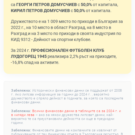
са
ГЕОРГИ ПЕТРОВ ДОМУСЧИЕВ
с
50,0%
от капитала,
КИРИЛ ПЕТРОВ ДОМУСЧИЕВ
с
50,0%
от капитала.
Дружеството е на 1 009 място по приходи в България за
2022 г., на 10 място в област Разград, на 8 място в
Разград и на 3 място по приходи в своята индустрия по
КИД 9312 - Дейност на спортни клубове.
За 2024 г.
ПРОФЕСИОНАЛЕН ФУТБОЛЕН КЛУБ
ЛУДОГОРЕЦ 1945
реализира 2,2% ръст на приходите,
-16,8% спад на активите.
Забележка:
Исторически финансови данни се поддържат от 2008
г. Ако липсва информация за години до 2024 г. , вероятно
дружеството е спряло дейност в годината, за която са последните
финансови данни.
Забележка:
Всички финансови данни в таблиците са за 2024 г. и
в хиляди лева
– ако за някои дружества липсват данни, най-
вероятно те са преустановили дейността си още в предходни
години.
Забележка:
Финансовите данни на компаниите се извличат от
публикуваните от тях финансови отчети в Търговския регистър. В