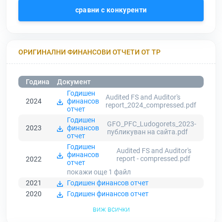
сравни с конкуренти
ОРИГИНАЛНИ ФИНАНСОВИ ОТЧЕТИ ОТ ТР
Година
Документ
Годишен
Audited FS and Auditor's
2024
финансов
report_2024_compressed.pdf
отчет
Годишен
GFO_PFC_Ludogorets_2023-
2023
финансов
публикуван на сайта.pdf
отчет
Годишен
Audited FS and Auditor's
финансов
report - compressed.pdf
2022
отчет
покажи още 1
файл
2021
Годишен финансов отчет
2020
Годишен финансов отчет
виж всички