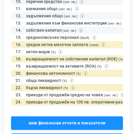
10.
парични средства
(хил. лв.)
11.
вземания общо
(хил. лв.)
12.
задължения общо
(хил. лв.)
13.
задължения към финансови институции
(хил. лв.)
14.
собствен капитал
(хил. лв.)
15.
средносписъчен персонал
(брой)
16.
средна нетна месечна заплата
(лева)
17.
нетен марж
(%)
18.
възвращаемост на собствения капитал (ROE)
(%)
19.
възвращаемост на активите (ROA)
(%)
20.
финансова автономност
(%)
21.
обща ликвидност
(%)
22.
бърза ликвидност
(%)
23.
приходи от продажби средно на човек
(хил. лв.)
24.
приходи от продажби на 100 лв. оперативни разходи
виж финансови отчети и показатели