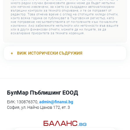
много редки случаи финансовите данни може да бъдат непълни
или неточно извлечени, за което са създадени автоматизирани
вътрешни контроли за тяхното откриване, и те се поправят от
редактор. Това отнема време с оглед на стотиците хиляди отчети,
които всяка година се публикуват в Търговския регистър, като
ние поправяме несъответствията от по-големите към по-малките
компании. Ако забележите непълноти или неточности във вашите
или в други финансови отчети, можете да ни пишете, за да
ескалираме приоритета за тяхната корекция.
ВИЖ
ИСТОРИЧЕСКИ СЪДРУЖИЯ
БулМар Пъблишинг ЕООД
ЕИК: 130876370,
admin@finansi.bg
София, ул. Найчо Цанов 172, ет. 3