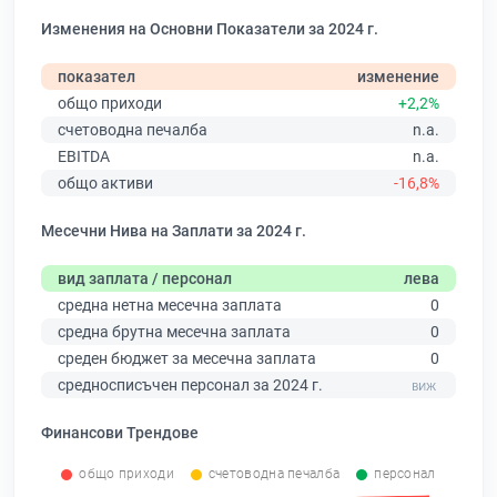
Изменения на Основни Показатели за 2024 г.
показател
изменение
общо приходи
+2,2%
счетоводна печалба
n.a.
EBITDA
n.a.
общо активи
-16,8%
Месечни Нива на Заплати за 2024 г.
вид заплата / персонал
лева
средна нетна месечна заплата
0
средна брутна месечна заплата
0
среден бюджет за месечна заплата
0
средносписъчен персонал за 2024 г.
Финансови Трендове
общо приходи
счетоводна печалба
персонал