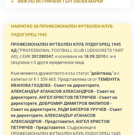
ВИЖ РЕГИСТРИРАНИ ТЪРГОВСКИ МАРКИ
НАКРАТКО ЗА ПРОФЕСИОНАЛЕН ФУТБОЛЕН КЛУБ
ЛУДОГОРЕЦ 1945
ПРОФЕСИОНАЛЕН ФУТБОЛЕН КЛУБ ЛУДОГОРЕЦ 1945
АД
("PROFESSIONAL FOOTBALL CLUB LUDOGORETS 1945"
AD), с ЕИК
201280347
, е основана на
18.09.2010 г.
и е
свързана с 0 други юридически лица.
Към момента дружеството е със статус "
действащ
" и с
капитал от € 1 559 465. Представлява се от
ТЕМЕНУГА
ИВАНОВА ГАЗДОВА - Съвет на директорите
,
АЛЕКСАНДЪР АТАНАСОВ АЛЕКСАНДРОВ - Съвет на
директорите
,
АНГЕЛ ХРИСТОВ ПЕТРИЧЕВ - Съвет на
директорите
,
ДОБРОМИР ДИМИТРОВ ФИЛИПОВ -
Съвет на директорите
,
РАДИ БИСЕРОВ УРУЧЕВ - Съвет
на директорите
,
АЛЕКСАНДЪР АТАНАСОВ
АЛЕКСАНДРОВ - Представител
,
АНГЕЛ ХРИСТОВ
ПЕТРИЧЕВ - Представител
. Съдружници в
ПРОФЕСИОНАЛЕН ФУТБОЛЕН КЛУБ ЛУДОГОРЕЦ 1945