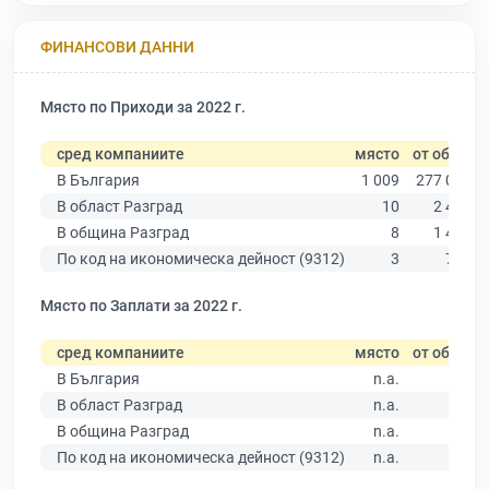
ФИНАНСОВИ ДАННИ
Място по Приходи за 2022 г.
сред компаниите
място
от общо
В България
1 009
277 019
В област Разград
10
2 463
В община Разград
8
1 495
По код на икономическа дейност (9312)
3
759
Място по Заплати за 2022 г.
сред компаниите
място
от общо
В България
n.a.
В област Разград
n.a.
В община Разград
n.a.
По код на икономическа дейност (9312)
n.a.