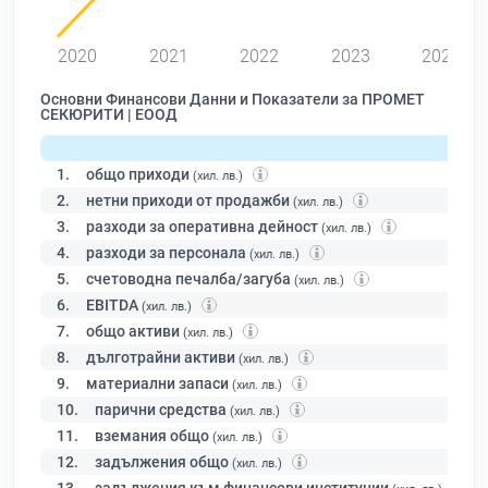
2020
2021
2022
2023
2024
Основни Финансови Данни и Показатели за ПРОМЕТ
СЕКЮРИТИ | ЕООД
1.
общо приходи
(хил. лв.)
2.
нетни приходи от продажби
(хил. лв.)
3.
разходи за оперативна дейност
(хил. лв.)
4.
разходи за персонала
(хил. лв.)
5.
счетоводна печалба/загуба
(хил. лв.)
6.
EBITDA
(хил. лв.)
7.
общо активи
(хил. лв.)
8.
дълготрайни активи
(хил. лв.)
9.
материални запаси
(хил. лв.)
10.
парични средства
(хил. лв.)
11.
вземания общо
(хил. лв.)
12.
задължения общо
(хил. лв.)