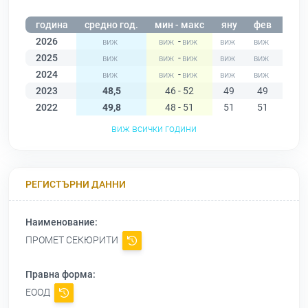
година
средно год.
мин - макс
яну
фев
мар
2026
-
2025
-
2024
-
2023
48,5
46 - 52
49
49
48
2022
49,8
48 - 51
51
51
51
виж всички години
РЕГИСТЪРНИ ДАННИ
Наименование:
ПРОМЕТ СЕКЮРИТИ
Правна форма:
ЕООД