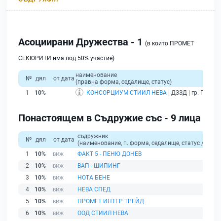
Асоциирани Дружества - 1
(в които ПРОМЕТ
СЕКЮРИТИ има под 50% участие)
наименование
№
дял
от дата
(правна форма, седалище, статус)
1
10%
КОНСОРЦИУМ СТИИЛ НЕВА
| ДЗЗД | гр. Пловд
Понастоящем в Съдружие със - 9 лица
съдружник
№
дял
от дата
(наименование, п. форма, седалище, статус / физи
1
10%
ФАКТ 5 - ПЕНЮ ДОНЕВ
2
10%
ВАП - ШИПИНГ
3
10%
НОТА БЕНЕ
4
10%
НЕВА СПЕД
5
10%
ПРОМЕТ ИНТЕР ТРЕЙД
6
10%
ООД СТИИЛ НЕВА