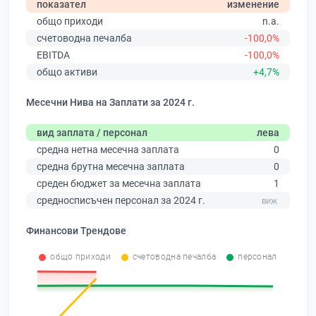
показател
изменение
общо приходи
n.a.
счетоводна печалба
-100,0%
EBITDA
-100,0%
общо активи
+4,7%
Месечни Нива на Заплати за 2024 г.
вид заплата / персонал
лева
средна нетна месечна заплата
0
средна брутна месечна заплата
0
среден бюджет за месечна заплата
1
средносписъчен персонал за 2024 г.
Финансови Трендове
общо приходи
счетоводна печалба
персонал