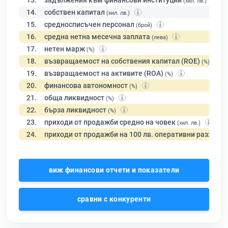
13.
задължения към финансови институции
(хил. лв.)
14.
собствен капитал
(хил. лв.)
15.
средносписъчен персонал
(брой)
16.
средна нетна месечна заплата
(лева)
17.
нетен марж
(%)
18.
възвращаемост на собствения капитал (ROE)
(%)
19.
възвращаемост на активите (ROA)
(%)
20.
финансова автономност
(%)
21.
обща ликвидност
(%)
22.
бърза ликвидност
(%)
23.
приходи от продажби средно на човек
(хил. лв.)
24.
приходи от продажби на 100 лв. оперативни разходи
виж финансови отчети и показатели
сравни с конкуренти