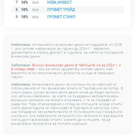
7
10%
НЕВА ИНВЕСТ
8
10%
ПРОМЕТ ТРЕЙД
9
10%
ПРОМЕТ СТИИЛ
Забележка:
Исторически финансови данни се поддържат от 2008
г. Ако липсва информация за години до 2024 г. , вероятно
дружеството е спряло дейност в годината, за която са последните
финансови данни.
Забележка:
Всички финансови данни в таблиците са за 2024 г. и
в хиляди лева
– ако за някои дружества липсват данни, най-
вероятно те са преустановили дейността си още в предходни
години.
Забележка:
Финансовите данни на компаниите се извличат от
публикуваните от тях финансови отчети в Търговския регистър. В
много редки случаи финансовите данни може да бъдат непълни
или неточно извлечени, за което са създадени автоматизирани
вътрешни контроли за тяхното откриване, и те се поправят от
редактор. Това отнема време с оглед на стотиците хиляди отчети,
които всяка година се публикуват в Търговския регистър, като
ние поправяме несъответствията от по-големите към по-малките
компании. Ако забележите непълноти или неточности във вашите
или в други финансови отчети, можете да ни пишете, за да
ескалираме приоритета за тяхната корекция.