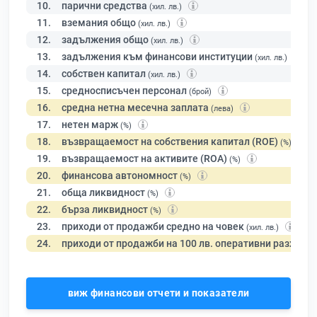
10.
парични средства
(хил. лв.)
11.
вземания общо
(хил. лв.)
12.
задължения общо
(хил. лв.)
13.
задължения към финансови институции
(хил. лв.)
14.
собствен капитал
(хил. лв.)
15.
средносписъчен персонал
(брой)
16.
средна нетна месечна заплата
(лева)
17.
нетен марж
(%)
18.
възвращаемост на собствения капитал (ROE)
(%)
19.
възвращаемост на активите (ROA)
(%)
20.
финансова автономност
(%)
21.
обща ликвидност
(%)
22.
бърза ликвидност
(%)
23.
приходи от продажби средно на човек
(хил. лв.)
24.
приходи от продажби на 100 лв. оперативни разходи
виж финансови отчети и показатели