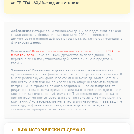
на EBITDA, -69,4% спад на активите.
Забележка:
Исторически финансови данни се поддържат от 2008
г. Ако липсва информация за години до 2024 г. , вероятно
дружеството е спряло дейност в годината, за която са последните
финансови данни.
Забележка:
Всички финансови данни в таблиците са за 2024 г. и
в хиляди лева
– ако за някои дружества липсват данни, най-
вероятно те са преустановили дейността си още в предходни
години.
Забележка:
Финансовите данни на компаниите се извличат от
публикуваните от тях финансови отчети в Търговския регистър. В
много редки случаи финансовите данни може да бъдат непълни
или неточно извлечени, за което са създадени автоматизирани
вътрешни контроли за тяхното откриване, и те се поправят от
редактор. Това отнема време с оглед на стотиците хиляди отчети,
които всяка година се публикуват в Търговския регистър, като
ние поправяме несъответствията от по-големите към по-малките
компании. Ако забележите непълноти или неточности във вашите
или в други финансови отчети, можете да ни пишете, за да
ескалираме приоритета за тяхната корекция.
ВИЖ
ИСТОРИЧЕСКИ СЪДРУЖИЯ