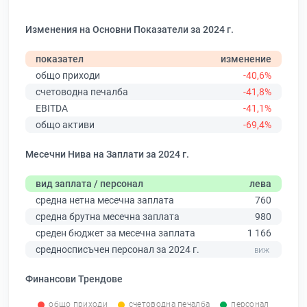
Изменения на Основни Показатели за 2024 г.
показател
изменение
общо приходи
-40,6%
счетоводна печалба
-41,8%
EBITDA
-41,1%
общо активи
-69,4%
Месечни Нива на Заплати за 2024 г.
вид заплата / персонал
лева
средна нетна месечна заплата
760
средна брутна месечна заплата
980
среден бюджет за месечна заплата
1 166
средносписъчен персонал за 2024 г.
Финансови Трендове
общо приходи
счетоводна печалба
персонал