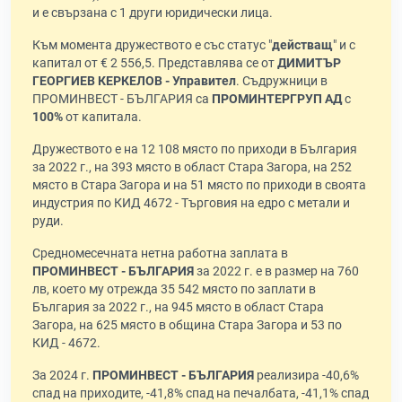
и е свързана с 1 други юридически лица.
Към момента дружеството е със статус "
действащ
" и с
капитал от € 2 556,5. Представлява се от
ДИМИТЪР
ГЕОРГИЕВ КЕРКЕЛОВ - Управител
. Съдружници в
ПРОМИНВЕСТ - БЪЛГАРИЯ са
ПРОМИНТЕРГРУП АД
с
100%
от капитала.
Дружеството е на 12 108 място по приходи в България
за 2022 г., на 393 място в област Стара Загора, на 252
място в Стара Загора и на 51 място по приходи в своята
индустрия по КИД 4672 - Търговия на едро с метали и
руди.
Средномесечната нетна работна заплата в
ПРОМИНВЕСТ - БЪЛГАРИЯ
за 2022 г. е в размер на 760
лв, което му отрежда 35 542 място по заплати в
България за 2022 г., на 945 място в област Стара
Загора, на 625 място в община Стара Загора и 53 по
КИД - 4672.
За 2024 г.
ПРОМИНВЕСТ - БЪЛГАРИЯ
реализира -40,6%
спад на приходите, -41,8% спад на печалбата, -41,1% спад