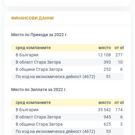
ФИНАНСОВИ ДАННИ
Място по Приходи за 2022 г.
сред компаниите
място
от общо
В България
12 108
277 019
В област Стара Загора
393
10 079
В община Стара Загора
252
6 309
По код на икономическа дейност (4672)
51
169
Място по Заплати за 2022 г.
сред компаниите
място
от общо
В България
35 542
174 403
В област Стара Загора
945
6 394
В община Стара Загора
625
3 960
По код на икономическа дейност (4672)
53
112