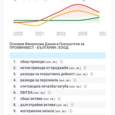
0
2020
2021
2022
2023
2024
Основни Финансови Данни и Показатели за
ПРОМИНВЕСТ - БЪЛГАРИЯ | ЕООД
1.
общо приходи
(хил. лв.)
2.
нетни приходи от продажби
(хил. лв.)
3.
разходи за оперативна дейност
(хил. лв.)
4.
разходи за персонала
(хил. лв.)
5.
счетоводна печалба/загуба
(хил. лв.)
6.
EBITDA
(хил. лв.)
7.
общо активи
(хил. лв.)
8.
дълготрайни активи
(хил. лв.)
9.
материални запаси
(хил. лв.)