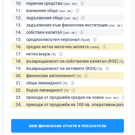
10.
парични средства
(хил. лв.)
11.
вземания общо
(хил. лв.)
12.
задължения общо
(хил. лв.)
13.
задължения към финансови институции
(хил. лв.)
14.
собствен капитал
(хил. лв.)
15.
средносписъчен персонал
(брой)
16.
средна нетна месечна заплата
(лева)
17.
нетен марж
(%)
18.
възвращаемост на собствения капитал (ROE)
(%)
19.
възвращаемост на активите (ROA)
(%)
20.
финансова автономност
(%)
21.
обща ликвидност
(%)
22.
бърза ликвидност
(%)
23.
приходи от продажби средно на човек
(хил. лв.)
24.
приходи от продажби на 100 лв. оперативни разходи
виж финансови отчети и показатели