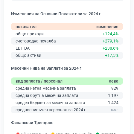
Изменения на Основни Показатели за 2024 г.
показател
изменение
общо приходи
+124,4%
счетоводна печалба
+279,1%
EBITDA
+238,6%
общо активи
+17,5%
Месечни Нива на Заплати за 2024 г.
вид заплата / персонал
лева
средна нетна месечна заплата
929
средна брутна месечна заплата
1 197
среден бюджет за месечна заплата
1 424
средносписъчен персонал за 2024 г.
Финансови Трендове
общо приходи
счетоводна печалба
персонал