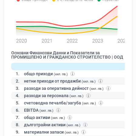
0
2020
2021
2022
2023
2024
Основни Финансови Данни и Показатели за
ПРОМИШЛЕНО И ГРАЖДАНСКО СТРОИТЕЛСТВО | ООД
1.
общо приходи
(хил. лв.)
2.
нетни приходи от продажби
(хил. лв.)
3.
разходи за оперативна дейност
(хил. лв.)
4.
разходи за персонала
(хил. лв.)
5.
счетоводна печалба/загуба
(хил. лв.)
6.
EBITDA
(хил. лв.)
7.
общо активи
(хил. лв.)
8.
дълготрайни активи
(хил. лв.)
9.
материални запаси
(хил. лв.)