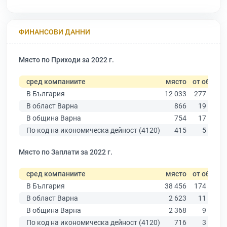
ФИНАНСОВИ ДАННИ
Място по Приходи за 2022 г.
сред компаниите
място
от общо
В България
12 033
277 019
В област Варна
866
19 882
В община Варна
754
17 349
По код на икономическа дейност (4120)
415
5 291
Място по Заплати за 2022 г.
сред компаниите
място
от общо
В България
38 456
174 403
В област Варна
2 623
11 437
В община Варна
2 368
9 876
По код на икономическа дейност (4120)
716
3 927