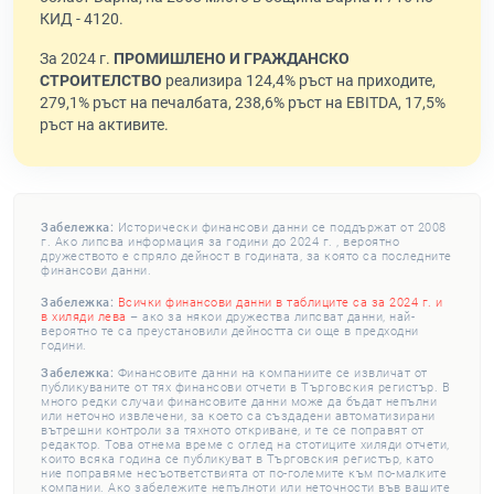
КИД - 4120.
За 2024 г.
ПРОМИШЛЕНО И ГРАЖДАНСКО
СТРОИТЕЛСТВО
реализира 124,4% ръст на приходите,
279,1% ръст на печалбата, 238,6% ръст на EBITDA, 17,5%
ръст на активите.
Забележка:
Исторически финансови данни се поддържат от 2008
г. Ако липсва информация за години до 2024 г. , вероятно
дружеството е спряло дейност в годината, за която са последните
финансови данни.
Забележка:
Всички финансови данни в таблиците са за 2024 г. и
в хиляди лева
– ако за някои дружества липсват данни, най-
вероятно те са преустановили дейността си още в предходни
години.
Забележка:
Финансовите данни на компаниите се извличат от
публикуваните от тях финансови отчети в Търговския регистър. В
много редки случаи финансовите данни може да бъдат непълни
или неточно извлечени, за което са създадени автоматизирани
вътрешни контроли за тяхното откриване, и те се поправят от
редактор. Това отнема време с оглед на стотиците хиляди отчети,
които всяка година се публикуват в Търговския регистър, като
ние поправяме несъответствията от по-големите към по-малките
компании. Ако забележите непълноти или неточности във вашите