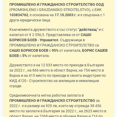
ПРОМИШЛЕНО И ГРАЖДАНСКО СТРОИТЕЛСТВО ООД
(PROMISHLENO I GRAZDANSKO STROITELSTVO), с ЕИК
103834762
, е основана на
17.10.2003 г.
и е свързана с 1
други юридически лица.
Към момента дружеството е със статус "
действащ
" и с
капитал от € 2 556,5. Представлява се от
САШО
БОРИСОВ БОЕВ - Управител
. Съдружници в
ПРОМИШЛЕНО И ГРАЖДАНСКО СТРОИТЕЛСТВО са
САШО БОРИСОВ БОЕВ
с
95%
от капитала,
БОРИС САШЕВ
БОЕВ
с
5%
от капитала.
Дружеството е на 12 033 място по приходи в България
за 2022 г., на 866 място в област Варна, на 754 място в
Варна и на 415 място по приходи в своята индустрия по
КИД 4120 - Строителство на жилищни и нежилищни
сгради.
Средномесечната нетна работна заплата в
ПРОМИШЛЕНО И ГРАЖДАНСКО СТРОИТЕЛСТВО
за
2022 г. е в размер на 929 лв, което му отрежда 38 456
място по заплати в България за 2022 г., на 2623 място в
област Варна, на 2368 място в община Варна и 716 по