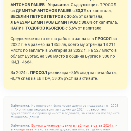
АНТОНОВ РАШЕВ - Управител
. Съдружници в ПРОСОЛ
са
ДИМИТЪР АНТОНОВ РАШЕВ
с
33,3%
от капитала,
ВЕСЕЛИН ПЕТРОВ ПЕТРОВ
с
30,6%
от капитала,
ЛЪЧЕЗАР ДИМИТРОВ ДИМИТРОВ
с
30,6%
от капитала,
КАЛИН ТОДОРОВ КЬОРДОВ
с
5,6%
от капитала.
Средномесечната нетна работна заплата в
ПРОСОЛ
за
2022 г. е в размер на 1855 лв, което му отрежда 18 211
място по заплати в България за 2022 г., на 527 място в
област Бургас, на 398 място в община Бургас и 300 по
КИД - 4664.
За 2024 г.
ПРОСОЛ
реализира -9,6% спад на печалбата,
-8,7% спад на EBITDA, 59,0% ръст на активите.
Забележка:
Исторически финансови данни се поддържат от 2008
г. Ако липсва информация за години до 2024 г. , вероятно
дружеството е спряло дейност в годината, за която са последните
финансови данни.
Забележка:
Всички финансови данни в таблиците са за 2024 г. и
в хиляди лева
– ако за някои дружества липсват данни, най-