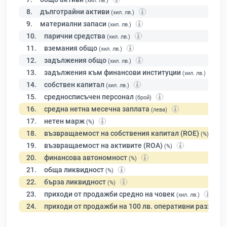
(хил. лв.)
8.
дълготрайни активи
(хил. лв.)
9.
материални запаси
(хил. лв.)
10.
парични средства
(хил. лв.)
11.
вземания общо
(хил. лв.)
12.
задължения общо
(хил. лв.)
13.
задължения към финансови институции
(хил. лв.)
14.
собствен капитал
(хил. лв.)
15.
средносписъчен персонал
(брой)
16.
средна нетна месечна заплата
(лева)
17.
нетен марж
(%)
18.
възвращаемост на собствения капитал (ROE)
(%)
19.
възвращаемост на активите (ROA)
(%)
20.
финансова автономност
(%)
21.
обща ликвидност
(%)
22.
бърза ликвидност
(%)
23.
приходи от продажби средно на човек
(хил. лв.)
24.
приходи от продажби на 100 лв. оперативни разходи