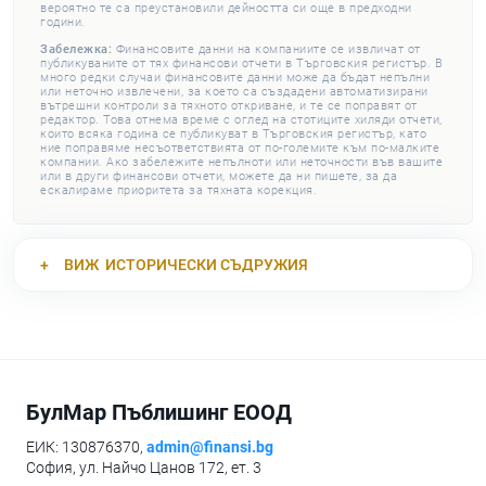
вероятно те са преустановили дейността си още в предходни
години.
Забележка:
Финансовите данни на компаниите се извличат от
публикуваните от тях финансови отчети в Търговския регистър. В
много редки случаи финансовите данни може да бъдат непълни
или неточно извлечени, за което са създадени автоматизирани
вътрешни контроли за тяхното откриване, и те се поправят от
редактор. Това отнема време с оглед на стотиците хиляди отчети,
които всяка година се публикуват в Търговския регистър, като
ние поправяме несъответствията от по-големите към по-малките
компании. Ако забележите непълноти или неточности във вашите
или в други финансови отчети, можете да ни пишете, за да
ескалираме приоритета за тяхната корекция.
ВИЖ
ИСТОРИЧЕСКИ СЪДРУЖИЯ
БулМар Пъблишинг ЕООД
ЕИК: 130876370,
admin@finansi.bg
София, ул. Найчо Цанов 172, ет. 3