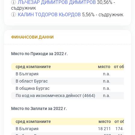
ЛЪЧЕЗАР ДИМИТРОВ ДИМИТРОВ
30,56% -
съдружник
КАЛИН ТОДОРОВ КЬОРДОВ
5,56% - съдружник
ФИНАНСОВИ ДАННИ
Място по Приходи за 2022 г.
сред компаниите
място
от общо
В България
n.a.
В област Бургас
n.a.
В община Бургас
n.a.
По код на икономическа дейност (4664)
n.a.
Място по Заплати за 2022 г.
сред компаниите
място
от общо
В България
18 211
174 403