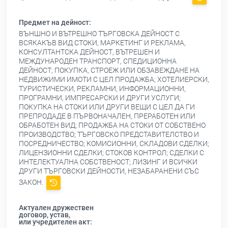
Предмет на дейност:
ВЪНШНО И ВЪТРЕШНО ТЪРГОВСКА ДЕЙНОСТ С
ВСЯКАКЪВ ВИД СТОКИ, МАРКЕТИНГ И РЕКЛАМА,
КОНСУЛТАНТСКА ДЕЙНОСТ, ВЪТРЕШЕН И
МЕЖДУНАРОДЕН ТРАНСПОРТ, СПЕДИЦИОННА
ДЕЙНОСТ; ПОКУПКА, СТРОЕЖ ИЛИ ОБЗАВЕЖДАНЕ НА
НЕДВИЖИМИ ИМОТИ С ЦЕЛ ПРОДАЖБА; ХОТЕЛИЕРСКИ,
ТУРИСТИЧЕСКИ, РЕКЛАМНИ, ИНФОРМАЦИОННИ,
ПРОГРАМНИ, ИМПРЕСАРСКИ И ДРУГИ УСЛУГИ;
ПОКУПКА НА СТОКИ ИЛИ ДРУГИ ВЕЩИ С ЦЕЛ ДА ГИ
ПРЕПРОДАДЕ В ПЪРВОНАЧАЛЕН, ПРЕРАБОТЕН ИЛИ
ОБРАБОТЕН ВИД; ПРОДАЖБА НА СТОКИ ОТ СОБСТВЕНО
ПРОИЗВОДСТВО; ТЪРГОВСКО ПРЕДСТАВИТЕЛСТВО И
ПОСРЕДНИЧЕСТВО; КОМИСИОННИ, СКЛАДОВИ СДЕЛКИ;
ЛИЦЕНЗИОННИ СДЕЛКИ; СТОКОВ КОНТРОЛ; СДЕЛКИ С
ИНТЕЛЕКТУАЛНА СОБСТВЕНОСТ; ЛИЗИНГ И ВСИЧКИ
ДРУГИ ТЪРГОВСКИ ДЕЙНОСТИ, НЕЗАБАРАНЕНИ СЪС
ЗАКОН.
Актуален дружествен
договор, устав,
или учредителен акт: