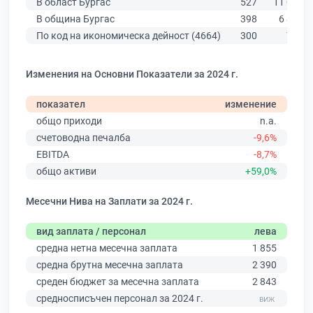
В област Бургас
527
11 009
В община Бургас
398
6 879
По код на икономическа дейност (4664)
300
784
Изменения на Основни Показатели за 2024 г.
показател
изменение
общо приходи
n.a.
счетоводна печалба
-9,6%
EBITDA
-8,7%
общо активи
+59,0%
Месечни Нива на Заплати за 2024 г.
вид заплата / персонал
лева
средна нетна месечна заплата
1 855
средна брутна месечна заплата
2 390
среден бюджет за месечна заплата
2 843
средносписъчен персонал за 2024 г.