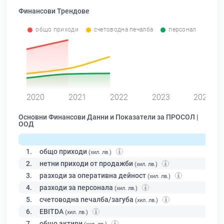
Финансови Трендове
общо приходи
счетоводна печалба
персонал
0
2020
2021
2022
2023
2024
Основни Финансови Данни и Показатели за ПРОСОЛ |
ООД
1.
общо приходи
(хил. лв.)
2.
нетни приходи от продажби
(хил. лв.)
3.
разходи за оперативна дейност
(хил. лв.)
4.
разходи за персонала
(хил. лв.)
5.
счетоводна печалба/загуба
(хил. лв.)
6.
EBITDA
(хил. лв.)
7.
общо активи