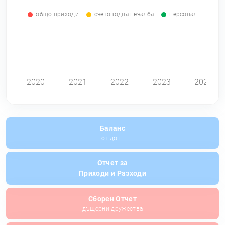
общо приходи
счетоводна печалба
персонал
0
2020
2021
2022
2023
2024
Баланс
от до г.
Отчет за
Приходи и Разходи
Сборен Отчет
дъщерни дружества