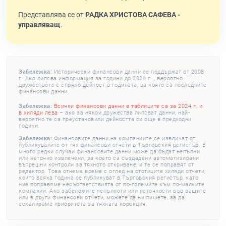
Представлява се от
РАДКА ХРИСТОВА САФЕВА -
управляващ
.
Забележка:
Исторически финансови данни се поддържат от 2008
г. Ако липсва информация за години до 2024 г. , вероятно
дружеството е спряло дейност в годината, за която са последните
финансови данни.
Забележка:
Всички финансови данни в таблиците са за 2024 г. и
в хиляди лева
– ако за някои дружества липсват данни, най-
вероятно те са преустановили дейността си още в предходни
години.
Забележка:
Финансовите данни на компаниите се извличат от
публикуваните от тях финансови отчети в Търговския регистър. В
много редки случаи финансовите данни може да бъдат непълни
или неточно извлечени, за което са създадени автоматизирани
вътрешни контроли за тяхното откриване, и те се поправят от
редактор. Това отнема време с оглед на стотиците хиляди отчети,
които всяка година се публикуват в Търговския регистър, като
ние поправяме несъответствията от по-големите към по-малките
компании. Ако забележите непълноти или неточности във вашите
или в други финансови отчети, можете да ни пишете, за да
ескалираме приоритета за тяхната корекция.