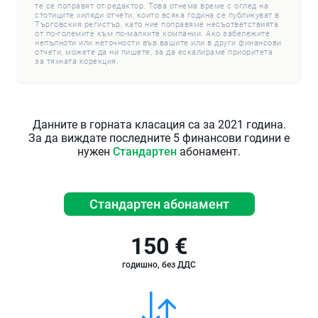
те се поправят от редактор. Това отнема време с оглед на
стотиците хиляди отчети, които всяка година се публикуват в
Търговския регистър, като ние поправяме несъответствията
от по-големите към по-малките компании. Ако забележите
непълноти или неточности във вашите или в други финансови
отчети, можете да ни пишете, за да ескалираме приоритета
за тяхната корекция.
Данните в горната класация са за 2021 година.
За да виждате последните 5 финансови години е
нужен
Стандартен
абонамент.
Стандартен абонамент
150 €
годишно, без ДДС