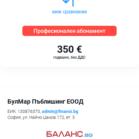
виж сравнение
Професионален абонамент
350 €
годишно, без ДДС
БулМар Пъблишинг ЕООД
ЕИК: 130876370,
admin@finansi.bg
София, ул. Найчо Цанов 172, ет. 3