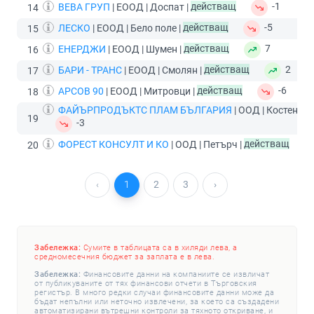
ВЕВА ГРУП
| ЕООД | Доспат |
действащ
-1
14
ЛЕСКО
| ЕООД | Бело поле |
действащ
-5
15
ЕНЕРДЖИ
| ЕООД | Шумен |
действащ
7
16
БАРИ - ТРАНС
| ЕООД | Смолян |
действащ
2
17
АРСОВ 90
| ЕООД | Митровци |
действащ
-6
18
ФАЙЪРПРОДЪКТС ПЛАМ БЪЛГАРИЯ
| ООД | Костенец 
19
-3
ФОРЕСТ КОНСУЛТ И КО
| ООД | Петърч |
действащ
20
‹
1
2
3
›
Забележка:
Сумите в таблицата са в хиляди лева, а
средномесечния бюджет за заплата е в лева.
Забележка:
Финансовите данни на компаниите се извличат
от публикуваните от тях финансови отчети в Търговския
регистър. В много редки случаи финансовите данни може да
бъдат непълни или неточно извлечени, за което са създадени
автоматизирани вътрешни контроли за тяхното откриване, и