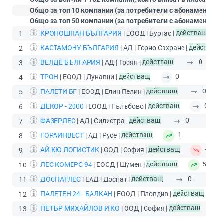
Общо за топ 10 компании (за потребители с абонамент
С
Общо за топ 50 компании (за потребители с абонамент
П
КРОНОШПАН БЪЛГАРИЯ
| ЕООД | Бургас |
действащ
1
КАСТАМОНУ БЪЛГАРИЯ
| АД | Горно Сахране |
действа
2
ВЕЛДЕ БЪЛГАРИЯ
| АД | Троян |
действащ
0
3
ТРОН
| ЕООД | Дунавци |
действащ
0
4
ПАЛЕТИ БГ
| ЕООД | Елин Пелин |
действащ
0
5
ДЕКОР - 2000
| ЕООД | Гълъбово |
действащ
0
6
ФАЗЕРЛЕС
| АД | Силистра |
действащ
0
7
ГОРАИНВЕСТ
| АД | Русе |
действащ
1
8
АЙ КЮ ЛОГИСТИК
| ООД | София |
действащ
-1
9
ЛЕС КОМЕРС 94
| ЕООД | Шумен |
действащ
5
10
ДОСПАТЛЕС
| ЕАД | Доспат |
действащ
0
11
ПАЛЕТЕН 24 - БАЛКАН
| ЕООД | Пловдив |
действащ
12
ПЕТЪР МИХАЙЛОВ И КО
| ООД | София |
действащ
13