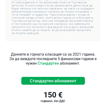
от публикуваните от тях финансови отчети в Търговския
регистър. В много редки случаи финансовите данни може да
бъдат непълни или неточно извлечени, за което са създадени
автоматизирани вътрешни контроли за тяхното откриване, и
те се поправят от редактор. Това отнема време с оглед на
стотиците хиляди отчети, които всяка година се публикуват в
Търговския регистър, като ние поправяме несъответствията
от по-големите към по-малките компании. Ако забележите
непълноти или неточности във вашите или в други финансови
отчети, можете да ни пишете, за да ескалираме приоритета
за тяхната корекция.
Данните в горната класация са за 2021 година.
За да виждате последните 5 финансови години е
нужен
Стандартен
абонамент.
Стандартен абонамент
150 €
годишно, без ДДС