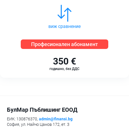
виж сравнение
Професионален абонамент
350 €
годишно, без ДДС
БулМар Пъблишинг ЕООД
ЕИК: 130876370,
admin@finansi.bg
София, ул. Найчо Цанов 172, ет. 3