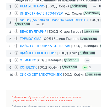
Общо за топ 10 компании (за потребители с абонамент
П
ЛЕМ БЪЛГАРИЯ
| ЕООД | София |
действащ
0
1
ИНДУСТРИАЛЕН СОФТУЕР
| АД | София |
действащ
2
АЙ ТИ ДАБЪЛЮ АПЛАЙАНС КОМПОНЕНТС
| ЕООД | Пло
3
действащ
0
ВЕАС БЪЛГАРИЯ
| ЕООД | Стара Загора |
действащ
4
ТРЕМОЛ СМД
| ООД | Велико Търново |
действащ
5
ЛАЙФ ЕЛЕТРОНИКА БЪЛГАРИЯ
| ЕООД | Пловдив |
дей
6
ЩАЙНЕР ЕЛЕКТРОНИК
| ЕООД | Русе |
действащ
7
ОЛИМЕКС
| ООД | Пловдив |
действащ
0
8
КОНВЕСИС
| ООД | София |
действащ
2
9
СИСКО СЕТ ЕЛЕКТРОНИКС
| ООД | София |
действащ
10
Забележка:
Сумите в таблицата са в хиляди лева, а
средномесечния бюджет за заплата е в лева.
Забележка:
Финансовите данни на компаниите се извличат