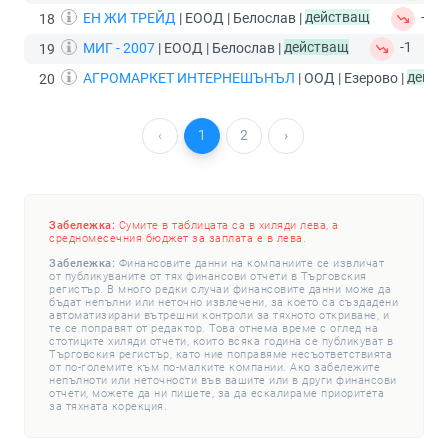
ЕН ЖИ ТРЕЙД
| ЕООД | Белослав |
действащ
-1
18
МИГ - 2007
| ЕООД | Белослав |
действащ
-1
19
АГРОМАРКЕТ ИНТЕРНЕШЪНЪЛ
| ООД | Езерово |
дейст
20
‹
1
2
›
Забележка:
Сумите в таблицата са в хиляди лева, а
средномесечния бюджет за заплата е в лева.
Забележка:
Финансовите данни на компаниите се извличат
от публикуваните от тях финансови отчети в Търговския
регистър. В много редки случаи финансовите данни може да
бъдат непълни или неточно извлечени, за което са създадени
автоматизирани вътрешни контроли за тяхното откриване, и
те се поправят от редактор. Това отнема време с оглед на
стотиците хиляди отчети, които всяка година се публикуват в
Търговския регистър, като ние поправяме несъответствията
от по-големите към по-малките компании. Ако забележите
непълноти или неточности във вашите или в други финансови
отчети, можете да ни пишете, за да ескалираме приоритета
за тяхната корекция.