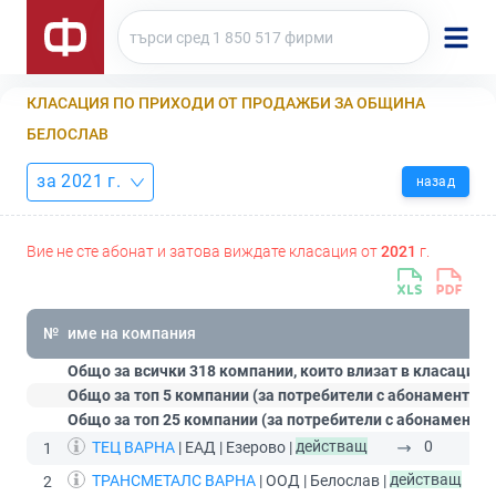
КЛАСАЦИЯ ПО ПРИХОДИ ОТ ПРОДАЖБИ ЗА ОБЩИНА
БЕЛОСЛАВ
за 2021 г.
назад
Вие не сте абонат и затова виждате класация от
2021
г.
№
име на компания
Общо за всички 318 компании, които влизат в класацият
Общо за топ 5 компании (за потребители с абонамент
Ст
Общо за топ 25 компании (за потребители с абонамент
П
ТЕЦ ВАРНА
| ЕАД | Езерово |
действащ
0
1
ТРАНСМЕТАЛС ВАРНА
| ООД | Белослав |
действащ
2