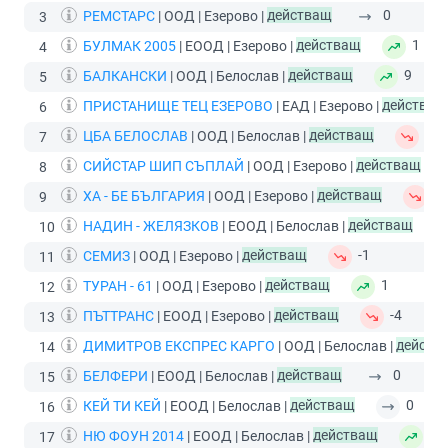
РЕМСТАРС
| ООД | Езерово |
действащ
0
3
БУЛМАК 2005
| ЕООД | Езерово |
действащ
1
4
БАЛКАНСКИ
| ООД | Белослав |
действащ
9
5
ПРИСТАНИЩЕ ТЕЦ ЕЗЕРОВО
| ЕАД | Езерово |
действащ
6
ЦБА БЕЛОСЛАВ
| ООД | Белослав |
действащ
-3
7
СИЙСТАР ШИП СЪПЛАЙ
| ООД | Езерово |
действащ
8
ХА - БЕ БЪЛГАРИЯ
| ООД | Езерово |
действащ
-1
9
НАДИН - ЖЕЛЯЗКОВ
| ЕООД | Белослав |
действащ
10
СЕМИЗ
| ООД | Езерово |
действащ
-1
11
ТУРАН - 61
| ООД | Езерово |
действащ
1
12
ПЪТТРАНС
| ЕООД | Езерово |
действащ
-4
13
ДИМИТРОВ ЕКСПРЕС КАРГО
| ООД | Белослав |
действ
14
БЕЛФЕРИ
| ЕООД | Белослав |
действащ
0
15
КЕЙ ТИ КЕЙ
| ЕООД | Белослав |
действащ
0
16
НЮ ФОУН 2014
| ЕООД | Белослав |
действащ
8
17