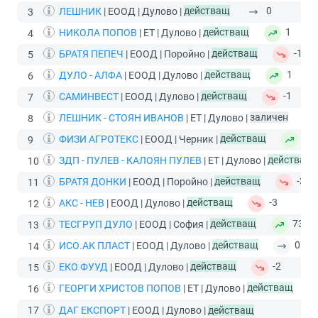
ЛЕШНИК
| ЕООД | Дулово |
действащ
0
3
НИКОЛА ПОПОВ
| ЕТ | Дулово |
действащ
1
4
БРАТЯ ПЕПЕЧ
| ЕООД | Поройно |
действащ
-1
5
ДУЛО - АЛФА
| ЕООД | Дулово |
действащ
1
6
САМИНВЕСТ
| ЕООД | Дулово |
действащ
-1
7
ЛЕШНИК - СТОЯН ИВАНОВ
| ЕТ | Дулово |
заличен
8
ФИЗИ АГРОТЕКС
| ЕООД | Черник |
действащ
3
9
ЗДП - ПУЛЕВ - КАЛОЯН ПУЛЕВ
| ЕТ | Дулово |
действащ
10
БРАТЯ ДОНКИ
| ЕООД | Поройно |
действащ
-3
11
АКС - НЕВ
| ЕООД | Дулово |
действащ
-3
12
ТЕСГРУП ДУЛО
| ЕООД | София |
действащ
73
13
ИСО.АК ПЛАСТ
| ЕООД | Дулово |
действащ
0
14
ЕКО ФУУД
| ЕООД | Дулово |
действащ
-2
15
ГЕОРГИ ХРИСТОВ ПОПОВ
| ЕТ | Дулово |
действащ
16
17
ДАГ ЕКСПОРТ
| ЕООД | Дулово |
действащ