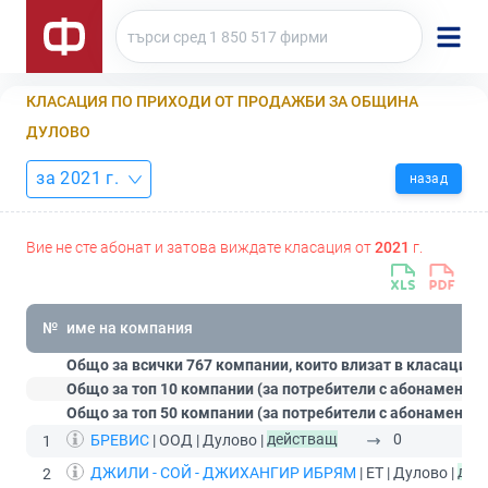
КЛАСАЦИЯ ПО ПРИХОДИ ОТ ПРОДАЖБИ ЗА ОБЩИНА
ДУЛОВО
за 2021 г.
назад
Вие не сте абонат и затова виждате класация от
2021
г.
№
име на компания
Общо за всички 767 компании, които влизат в класацият
Общо за топ 10 компании (за потребители с абонамент
С
Общо за топ 50 компании (за потребители с абонамент
П
БРЕВИС
| ООД | Дулово |
действащ
0
1
ДЖИЛИ - СОЙ - ДЖИХАНГИР ИБРЯМ
| ЕТ | Дулово |
дей
2