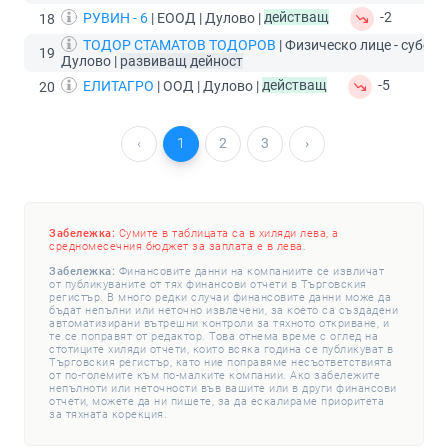
РУВИН - 6
| ЕООД | Дулово |
действащ
-2
18
ТОДОР СТАМАТОВ ТОДОРОВ
| Физическо лице - субект 
19
Дулово |
развиващ дейност
ЕЛИТАГРО
| ООД | Дулово |
действащ
-5
20
‹
1
2
3
›
Забележка:
Сумите в таблицата са в хиляди лева, а
средномесечния бюджет за заплата е в лева.
Забележка:
Финансовите данни на компаниите се извличат
от публикуваните от тях финансови отчети в Търговския
регистър. В много редки случаи финансовите данни може да
бъдат непълни или неточно извлечени, за което са създадени
автоматизирани вътрешни контроли за тяхното откриване, и
те се поправят от редактор. Това отнема време с оглед на
стотиците хиляди отчети, които всяка година се публикуват в
Търговския регистър, като ние поправяме несъответствията
от по-големите към по-малките компании. Ако забележите
непълноти или неточности във вашите или в други финансови
отчети, можете да ни пишете, за да ескалираме приоритета
за тяхната корекция.