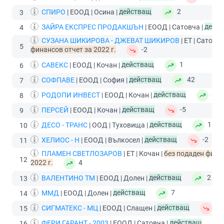
СПИРО
| ЕООД | Осина |
действащ
2
3
ЗАЙРА ЕКСПРЕС ПРОДАКШЪН
| ЕООД | Сатовча |
дейс
4
СУЗАНА ШИКИРОВА - ДЖЕВАТ ШИКИРОВ
| ЕТ | Сатовча
5
финансов отчет за 2022 г.
-2
САВЕКС
| ЕООД | Кочан |
действащ
1
6
СОФПАВЕ
| ЕООД | София |
действащ
42
7
РОДОПИ ИНВЕСТ
| ЕООД | Кочан |
действащ
3
8
ПЕРСЕЙ
| ЕООД | Кочан |
действащ
-5
9
ДЕСО - ТРАНС
| ООД | Туховища |
действащ
15
10
ХЕЛИОС - Н
| ЕООД | Вълкосел |
действащ
-2
11
ПЛАМЕН СВЕТЛОЗАРОВ
| ЕТ | Кочан |
без подаден фина
12
2022 г.
4
ВАЛЕНТИНО ТМ
| ЕООД | Долен |
действащ
2
13
ММД
| ЕООД | Долен |
действащ
7
14
СИГМАТЕКС - МЦ
| ЕООД | Слащен |
действащ
-7
15
ФЕРИ ГАРАНТ - 2003
| ЕООД | Сатовча |
действащ
16