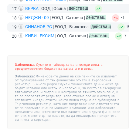
ВЕРКА
| ООД | Осина |
действащ
1
17
НЕДЖИ - 09
| ЕООД | Сатовча |
действащ
-1
18
СИНАНОВ РС
| ЕООД | Вълкосел |
действащ
9
19
КИБИ - ЕКСИМ
| ООД | Сатовча |
действащ
7
20
Забележка:
Сумите в таблицата са в хиляди лева, а
средномесечния бюджет за заплата е в лева.
Забележка:
Финансовите данни на компаниите се извличат
от публикуваните от тях финансови отчети в Търговския
регистър. В много редки случаи финансовите данни може да
бъдат непълни или неточно извлечени, за което са създадени
автоматизирани вътрешни контроли за тяхното откриване, и
те се поправят от редактор. Това отнема време с оглед на
стотиците хиляди отчети, които всяка година се публикуват в
Търговския регистър, като ние поправяме несъответствията
от по-големите към по-малките компании. Ако забележите
непълноти или неточности във вашите или в други финансови
отчети, можете да ни пишете, за да ескалираме приоритета
за тяхната корекция.