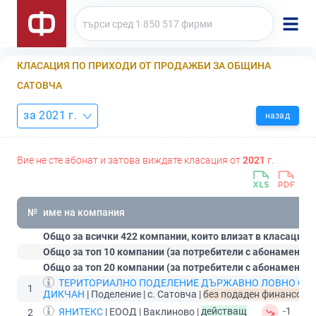
КЛАСАЦИЯ ПО ПРИХОДИ ОТ ПРОДАЖБИ ЗА ОБЩИНА
САТОВЧА
за 2021 г.
назад
Вие не сте абонат и затова виждате класация от
2021
г.
№
име на компания
Общо за всички 422 компании, които влизат в класацият
Общо за топ 10 компании (за потребители с абонамент
С
Общо за топ 20 компании (за потребители с абонамент
П
ТЕРИТОРИАЛНО ПОДЕЛЕНИЕ ДЪРЖАВНО ЛОВНО СТ
1
ДИКЧАН
| Поделение | с. Сатовча |
без подаден финансов от
ЯНИТЕКС
| ЕООД | Ваклиново |
действащ
-1
2