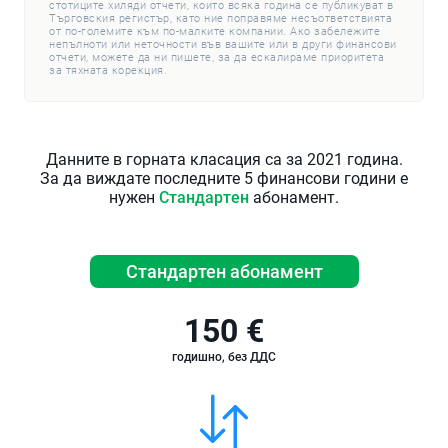
стотиците хиляди отчети, които всяка година се публикуват в
Търговския регистър, като ние поправяме несъответствията
от по-големите към по-малките компании. Ако забележите
непълноти или неточности във вашите или в други финансови
отчети, можете да ни пишете, за да ескалираме приоритета
за тяхната корекция.
Данните в горната класация са за 2021 година.
За да виждате последните 5 финансови години е
нужен
Стандартен
абонамент.
Стандартен абонамент
150 €
годишно, без ДДС