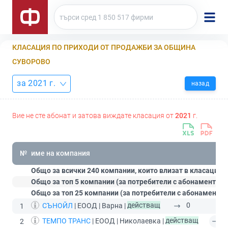
КЛАСАЦИЯ ПО ПРИХОДИ ОТ ПРОДАЖБИ ЗА ОБЩИНА
СУВОРОВО
за 2021 г.
назад
Вие не сте абонат и затова виждате класация от
2021
г.
№
име на компания
Общо за всички 240 компании, които влизат в класацият
Общо за топ 5 компании (за потребители с абонамент
Ст
Общо за топ 25 компании (за потребители с абонамент
П
СЪНОЙЛ
| ЕООД | Варна |
действащ
0
1
ТЕМПО ТРАНС
| ЕООД | Николаевка |
действащ
2