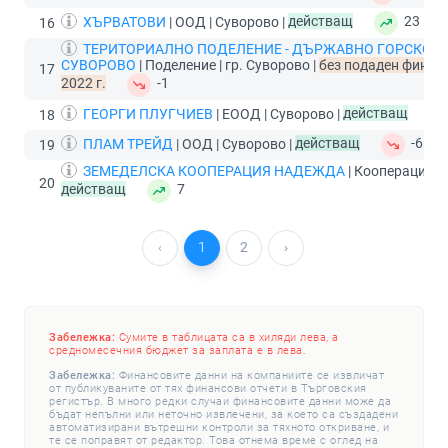
ХЪРВАТОВИ
| ООД | Суворово |
действащ
23
16
ТЕРИТОРИАЛНО ПОДЕЛЕНИЕ - ДЪРЖАВНО ГОРСКО 
СУВОРОВО
| Поделение | гр. Суворово |
без подаден финанс
17
2022 г.
-1
ГЕОРГИ ПЛУГЧИЕВ
| ЕООД | Суворово |
действащ
18
ПЛАМ ТРЕЙД
| ООД | Суворово |
действащ
-6
19
ЗЕМЕДЕЛСКА КООПЕРАЦИЯ НАДЕЖДА
| Кооперация |
20
действащ
7
‹
1
2
›
Забележка:
Сумите в таблицата са в хиляди лева, а
средномесечния бюджет за заплата е в лева.
Забележка:
Финансовите данни на компаниите се извличат
от публикуваните от тях финансови отчети в Търговския
регистър. В много редки случаи финансовите данни може да
бъдат непълни или неточно извлечени, за което са създадени
автоматизирани вътрешни контроли за тяхното откриване, и
те се поправят от редактор. Това отнема време с оглед на