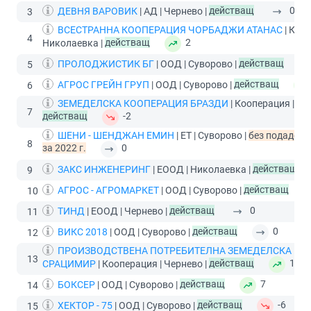
ДЕВНЯ ВАРОВИК
| АД | Чернево |
действащ
0
3
ВСЕСТРАННА КООПЕРАЦИЯ ЧОРБАДЖИ АТАНАС
| Кооп
4
Николаевка |
действащ
2
ПРОЛОДЖИСТИК БГ
| ООД | Суворово |
действащ
5
АГРОС ГРЕЙН ГРУП
| ООД | Суворово |
действащ
6
ЗЕМЕДЕЛСКА КООПЕРАЦИЯ БРАЗДИ
| Кооперация | Су
7
действащ
-2
ШЕНИ - ШЕНДЖАН ЕМИН
| ЕТ | Суворово |
без подаден 
8
за 2022 г.
0
ЗАКС ИНЖЕНЕРИНГ
| ЕООД | Николаевка |
действащ
9
АГРОС - АГРОМАРКЕТ
| ООД | Суворово |
действащ
10
ТИНД
| ЕООД | Чернево |
действащ
0
11
ВИКС 2018
| ООД | Суворово |
действащ
0
12
ПРОИЗВОДСТВЕНА ПОТРЕБИТЕЛНА ЗЕМЕДЕЛСКА КО
13
СРАЦИМИР
| Кооперация | Чернево |
действащ
12
БОКСЕР
| ООД | Суворово |
действащ
7
14
ХЕКТОР - 75
| ООД | Суворово |
действащ
-6
15