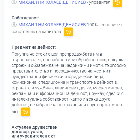
МИХАИЛ НИКОЛАЕВ ДЕНИСИЕВ
- управител
Собственост:
МИХАИЛ НИКОЛАЕВ ДЕНИСИЕВ
100% - едноличен
собственик на капитала
Предмет на дейност:
Покупка на стоки с цел препродажбата им в
първоначален, преработен или обработен вид, покупка,
строеж и обзавеждане на недвижими имоти, търговско
представителство и посредничество на местни и
чуждестранни физически и юридически лица,
комисионна, спедиционна и транспортна дейност в
страната и чужбина, лизингови сделки, маркетингова,
рекламна и информационна дейност, ноу-хау, сделки с
интелектуална собственост, както и всяка друга
дейност, незабранена със закон или друг нормативен
акт.
Актуален дружествен
договор, устав,
или учредителен акт: