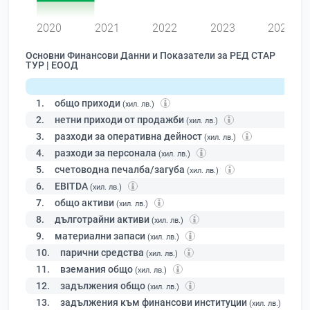
0
2020
2021
2022
2023
2024
Основни Финансови Данни и Показатели за РЕД СТАР
ТУР | ЕООД
1.
общо приходи
(хил. лв.)
2.
нетни приходи от продажби
(хил. лв.)
3.
разходи за оперативна дейност
(хил. лв.)
4.
разходи за персонала
(хил. лв.)
5.
счетоводна печалба/загуба
(хил. лв.)
6.
EBITDA
(хил. лв.)
7.
общо активи
(хил. лв.)
8.
дълготрайни активи
(хил. лв.)
9.
материални запаси
(хил. лв.)
10.
парични средства
(хил. лв.)
11.
вземания общо
(хил. лв.)
12.
задължения общо
(хил. лв.)
13.
задължения към финансови институции
(хил. лв.)