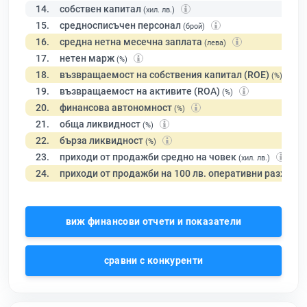
14.
собствен капитал
(хил. лв.)
15.
средносписъчен персонал
(брой)
16.
средна нетна месечна заплата
(лева)
17.
нетен марж
(%)
18.
възвращаемост на собствения капитал (ROE)
(%)
19.
възвращаемост на активите (ROA)
(%)
20.
финансова автономност
(%)
21.
обща ликвидност
(%)
22.
бърза ликвидност
(%)
23.
приходи от продажби средно на човек
(хил. лв.)
24.
приходи от продажби на 100 лв. оперативни разходи
виж финансови отчети и показатели
сравни с конкуренти