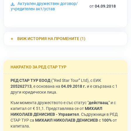
Актуален дружествен договор/
от
04.09.2018
учредителен акт/устав
ВИЖ ИСТОРИЯ НА ПРОМЕНИТЕ (1)
НАКРАТКО ЗА РЕД СТАР ТУР
РЕД СТАР ТУР ЕООД
(“Red Star Tour” Ltd), с ЕИК
205262713
, е основана на
04.09.2018 г.
и е свързана с 1
други юридически лица.
Към момента дружеството е със статус "
действащ
" и с
капитал от € 51,1. Представлява се от
МИХАИЛ
НИКОЛАЕВ ДЕНИСИЕВ - Управител
. Съдружници в РЕД
СТАР ТУР са
МИХАИЛ НИКОЛАЕВ ДЕНИСИЕВ
с
100%
от
капитала.