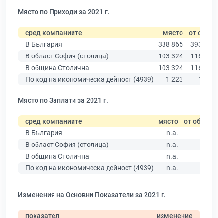
Място по Приходи за 2021 г.
сред компаниите
място
от общо
В България
338 865
393 881
В област София (столица)
103 324
116 667
В община Столична
103 324
116 667
По код на икономическа дейност (4939)
1 223
1 340
Място по Заплати за 2021 г.
сред компаниите
място
от общо
В България
n.a.
В област София (столица)
n.a.
В община Столична
n.a.
По код на икономическа дейност (4939)
n.a.
Изменения на Основни Показатели за 2021 г.
показател
изменение