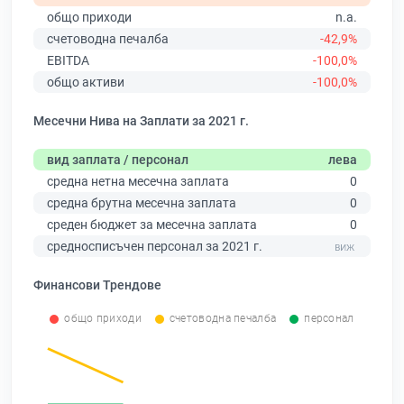
общо приходи
n.a.
счетоводна печалба
-42,9%
EBITDA
-100,0%
общо активи
-100,0%
Месечни Нива на Заплати за 2021 г.
вид заплата / персонал
лева
средна нетна месечна заплата
0
средна брутна месечна заплата
0
среден бюджет за месечна заплата
0
средносписъчен персонал за 2021 г.
Финансови Трендове
общо приходи
счетоводна печалба
персонал