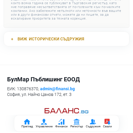
които всяка година се публикуват в Търговския регистър, като
ние поправяме несъответствията от по-големите към по-малките
компании. Ако забележите непълноти или неточности във вашите
или в други финансови отчети, можете да ни пишете, за да
ескалираме приоритета за тяхната корекция.
ВИЖ
ИСТОРИЧЕСКИ СЪДРУЖИЯ
БулМар Пъблишинг ЕООД
ЕИК: 130876370,
admin@finansi.bg
София, ул. Найчо Цанов 172, ет. 3
Преглед
Управление
Финанси
Регистър
Съдружия
Свали