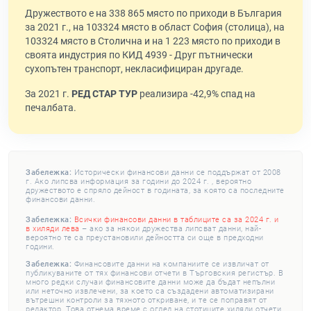
Дружеството е на 338 865 място по приходи в България
за 2021 г., на 103324 място в област София (столица), на
103324 място в Столична и на 1 223 място по приходи в
своята индустрия по КИД 4939 - Друг пътнически
сухопътен транспорт, некласифициран другаде.
За 2021 г.
РЕД СТАР ТУР
реализира -42,9% спад на
печалбата.
Забележка:
Исторически финансови данни се поддържат от 2008
г. Ако липсва информация за години до 2024 г. , вероятно
дружеството е спряло дейност в годината, за която са последните
финансови данни.
Забележка:
Всички финансови данни в таблиците са за 2024 г. и
в хиляди лева
– ако за някои дружества липсват данни, най-
вероятно те са преустановили дейността си още в предходни
години.
Забележка:
Финансовите данни на компаниите се извличат от
публикуваните от тях финансови отчети в Търговския регистър. В
много редки случаи финансовите данни може да бъдат непълни
или неточно извлечени, за което са създадени автоматизирани
вътрешни контроли за тяхното откриване, и те се поправят от
редактор. Това отнема време с оглед на стотиците хиляди отчети,