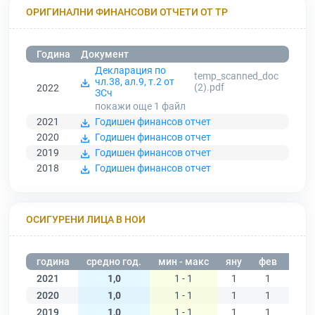
ОРИГИНАЛНИ ФИНАНСОВИ ОТЧЕТИ ОТ ТР
Година
Документ
Декларация по
temp_scanned_doc
чл.38, ал.9, т.2 от
(2).pdf
2022
ЗСч
покажи още 1
файл
2021
Годишен финансов отчет
2020
Годишен финансов отчет
2019
Годишен финансов отчет
2018
Годишен финансов отчет
ОСИГУРЕНИ ЛИЦА В НОИ
година
средно год.
мин - макс
яну
фев
мар
2021
1,0
1 - 1
1
1
1
2020
1,0
1 - 1
1
1
1
2019
1,0
1 - 1
1
1
1