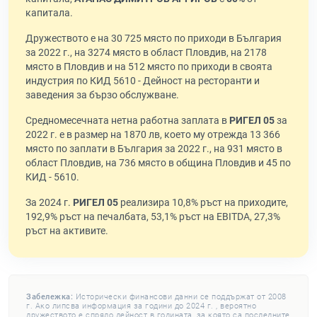
капитала.
Дружеството е на 30 725 място по приходи в България
за 2022 г., на 3274 място в област Пловдив, на 2178
място в Пловдив и на 512 място по приходи в своята
индустрия по КИД 5610 - Дейност на ресторанти и
заведения за бързо обслужване.
Средномесечната нетна работна заплата в
РИГЕЛ 05
за
2022 г. е в размер на 1870 лв, което му отрежда 13 366
място по заплати в България за 2022 г., на 931 място в
област Пловдив, на 736 място в община Пловдив и 45 по
КИД - 5610.
За 2024 г.
РИГЕЛ 05
реализира 10,8% ръст на приходите,
192,9% ръст на печалбата, 53,1% ръст на EBITDA, 27,3%
ръст на активите.
Забележка:
Исторически финансови данни се поддържат от 2008
г. Ако липсва информация за години до 2024 г. , вероятно
дружеството е спряло дейност в годината, за която са последните