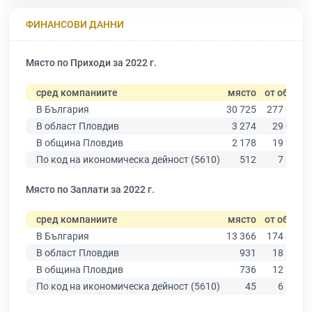
ФИНАНСОВИ ДАННИ
Място по Приходи за 2022 г.
сред компаниите
място
от общо
В България
30 725
277 019
В област Пловдив
3 274
29 067
В община Пловдив
2 178
19 939
По код на икономическа дейност (5610)
512
7 842
Място по Заплати за 2022 г.
сред компаниите
място
от общо
В България
13 366
174 403
В област Пловдив
931
18 305
В община Пловдив
736
12 387
По код на икономическа дейност (5610)
45
6 522