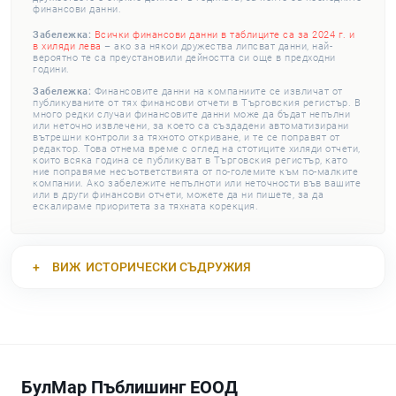
финансови данни.
Забележка:
Всички финансови данни в таблиците са за 2024 г. и
в хиляди лева
– ако за някои дружества липсват данни, най-
вероятно те са преустановили дейността си още в предходни
години.
Забележка:
Финансовите данни на компаниите се извличат от
публикуваните от тях финансови отчети в Търговския регистър. В
много редки случаи финансовите данни може да бъдат непълни
или неточно извлечени, за което са създадени автоматизирани
вътрешни контроли за тяхното откриване, и те се поправят от
редактор. Това отнема време с оглед на стотиците хиляди отчети,
които всяка година се публикуват в Търговския регистър, като
ние поправяме несъответствията от по-големите към по-малките
компании. Ако забележите непълноти или неточности във вашите
или в други финансови отчети, можете да ни пишете, за да
ескалираме приоритета за тяхната корекция.
ВИЖ
ИСТОРИЧЕСКИ СЪДРУЖИЯ
БулМар Пъблишинг ЕООД