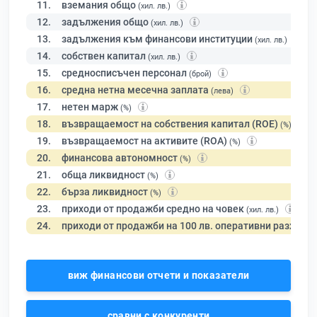
11.
вземания общо
(хил. лв.)
12.
задължения общо
(хил. лв.)
13.
задължения към финансови институции
(хил. лв.)
14.
собствен капитал
(хил. лв.)
15.
средносписъчен персонал
(брой)
16.
средна нетна месечна заплата
(лева)
17.
нетен марж
(%)
18.
възвращаемост на собствения капитал (ROE)
(%)
19.
възвращаемост на активите (ROA)
(%)
20.
финансова автономност
(%)
21.
обща ликвидност
(%)
22.
бърза ликвидност
(%)
23.
приходи от продажби средно на човек
(хил. лв.)
24.
приходи от продажби на 100 лв. оперативни разходи
виж финансови отчети и показатели
сравни с конкуренти