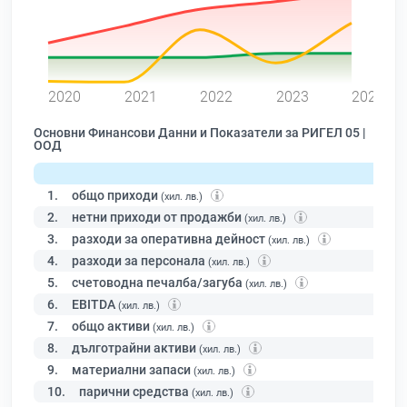
0
2020
2021
2022
2023
2024
Основни Финансови Данни и Показатели за РИГЕЛ 05 |
ООД
1.
общо приходи
(хил. лв.)
2.
нетни приходи от продажби
(хил. лв.)
3.
разходи за оперативна дейност
(хил. лв.)
4.
разходи за персонала
(хил. лв.)
5.
счетоводна печалба/загуба
(хил. лв.)
6.
EBITDA
(хил. лв.)
7.
общо активи
(хил. лв.)
8.
дълготрайни активи
(хил. лв.)
9.
материални запаси
(хил. лв.)
10.
парични средства
(хил. лв.)