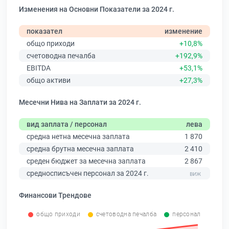
Изменения на Основни Показатели за 2024 г.
показател
изменение
общо приходи
+10,8%
счетоводна печалба
+192,9%
EBITDA
+53,1%
общо активи
+27,3%
Месечни Нива на Заплати за 2024 г.
вид заплата / персонал
лева
средна нетна месечна заплата
1 870
средна брутна месечна заплата
2 410
среден бюджет за месечна заплата
2 867
средносписъчен персонал за 2024 г.
Финансови Трендове
общо приходи
счетоводна печалба
персонал