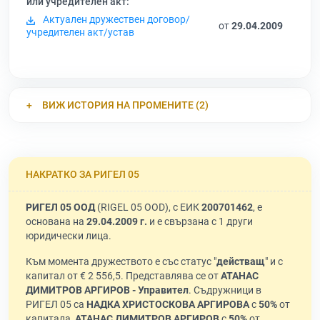
или учредителен акт:
Актуален дружествен договор/
от
29.04.2009
учредителен акт/устав
ВИЖ ИСТОРИЯ НА ПРОМЕНИТЕ (2)
НАКРАТКО ЗА РИГЕЛ 05
РИГЕЛ 05 ООД
(RIGEL 05 OOD), с ЕИК
200701462
, е
основана на
29.04.2009 г.
и е свързана с 1 други
юридически лица.
Към момента дружеството е със статус "
действащ
" и с
капитал от € 2 556,5. Представлява се от
АТАНАС
ДИМИТРОВ АРГИРОВ - Управител
. Съдружници в
РИГЕЛ 05 са
НАДКА ХРИСТОСКОВА АРГИРОВА
с
50%
от
капитала,
АТАНАС ДИМИТРОВ АРГИРОВ
с
50%
от