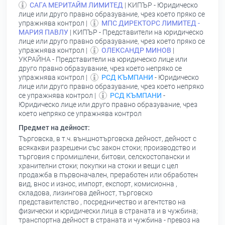
САГА МЕРИТАЙМ ЛИМИТЕД
| КИПЪР - Юридическо
лице или друго правно образувание, чрез което пряко се
упражнява контрол |
МПС ДИРЕКТОРС ЛИМИТЕД -
МАРИЯ ПАВЛУ
| КИПЪР - Представители на юридическо
лице или друго правно образувание, чрез което пряко се
упражнява контрол |
ОЛЕКСАНДР МИНОВ
|
УКРАЙНА - Представители на юридическо лице или
друго правно образувание, чрез което непряко се
упражнява контрол |
РСД КЪМПАНИ
- Юридическо
лице или друго правно образувание, чрез което непряко
се упражнява контрол |
РСД КЪМПАНИ
-
Юридическо лице или друго правно образувание, чрез
което непряко се упражнява контрол
Предмет на дейност:
Търговска, в т.ч. външнотърговска дейност, дейност с
всякакви разрешени със закон стоки; производство и
търговия с промишлени, битови, селскостопански и
хранителни стоки; покупки на стоки и вещи с цел
продажба в първоначален, преработен или обработен
вид, внос и износ, импорт, експорт, комисионна ,
складова, лизингова дейност, търговско
представителство , посредничество и агентство на
физически и юридически лица в страната и в чужбина;
транспортна дейност в страната и чужбина - превоз на