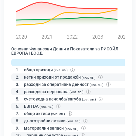
0
2020
2021
2022
2023
2024
Основни Финансови Данни и Показатели за РИСОЙЛ
ЕВРОПА | ЕООД
1.
общо приходи
(хил. лв.)
2.
нетни приходи от продажби
(хил. лв.)
3.
разходи за оперативна дейност
(хил. лв.)
4.
разходи за персонала
(хил. лв.)
5.
счетоводна печалба/загуба
(хил. лв.)
6.
EBITDA
(хил. лв.)
7.
общо активи
(хил. лв.)
8.
дълготрайни активи
(хил. лв.)
9.
материални запаси
(хил. лв.)
10.
парични средства
(хил. лв.)