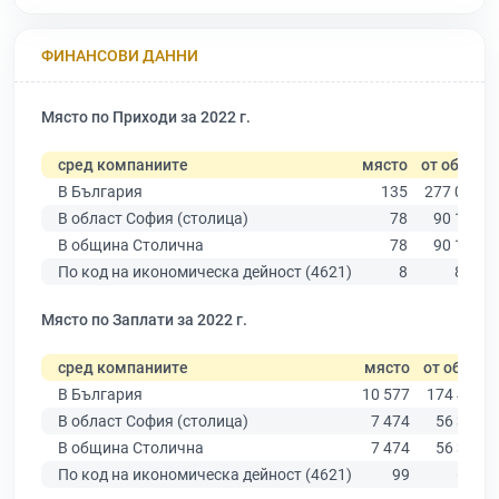
ФИНАНСОВИ ДАННИ
Място по Приходи за 2022 г.
сред компаниите
място
от общо
В България
135
277 019
В област София (столица)
78
90 178
В община Столична
78
90 178
По код на икономическа дейност (4621)
8
857
Място по Заплати за 2022 г.
сред компаниите
място
от общо
В България
10 577
174 403
В област София (столица)
7 474
56 378
В община Столична
7 474
56 378
По код на икономическа дейност (4621)
99
606