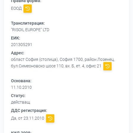
Правна форма:
ЕООД
Транслитерация:
"RISOIL EUROPE" LTD
ЕИК:
201305291
Адрес:
област София (столица), София 1700, район Лозенец,
бул.Симеоновско шосе 110, вх. Б, ет. 4, офис 21
Основана:
11.10.2010
Статус:
действащ
ДДС регистрация:
Да, от 23.11.2010