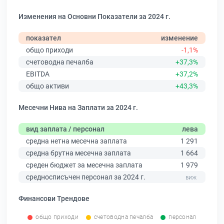
Изменения на Основни Показатели за 2024 г.
показател
изменение
общо приходи
-1,1%
счетоводна печалба
+37,3%
EBITDA
+37,2%
общо активи
+43,3%
Месечни Нива на Заплати за 2024 г.
вид заплата / персонал
лева
средна нетна месечна заплата
1 291
средна брутна месечна заплата
1 664
среден бюджет за месечна заплата
1 979
средносписъчен персонал за 2024 г.
Финансови Трендове
общо приходи
счетоводна печалба
персонал