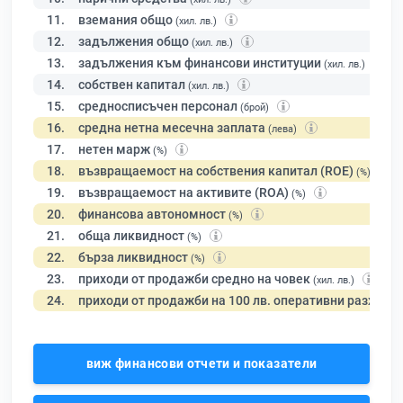
11.
вземания общо
(хил. лв.)
12.
задължения общо
(хил. лв.)
13.
задължения към финансови институции
(хил. лв.)
14.
собствен капитал
(хил. лв.)
15.
средносписъчен персонал
(брой)
16.
средна нетна месечна заплата
(лева)
17.
нетен марж
(%)
18.
възвращаемост на собствения капитал (ROE)
(%)
19.
възвращаемост на активите (ROA)
(%)
20.
финансова автономност
(%)
21.
обща ликвидност
(%)
22.
бърза ликвидност
(%)
23.
приходи от продажби средно на човек
(хил. лв.)
24.
приходи от продажби на 100 лв. оперативни разходи
виж финансови отчети и показатели