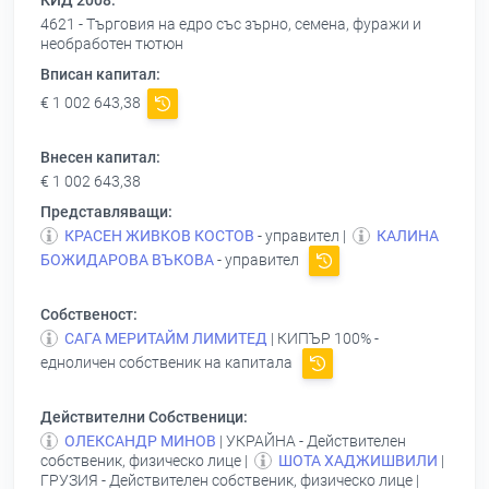
КИД 2008:
4621 - Търговия на едро със зърно, семена, фуражи и
необработен тютюн
Вписан капитал:
€ 1 002 643,38
Внесен капитал:
€ 1 002 643,38
Представляващи:
КРАСЕН ЖИВКОВ КОСТОВ
- управител |
КАЛИНА
БОЖИДАРОВА ВЪКОВА
- управител
Собственост:
САГА МЕРИТАЙМ ЛИМИТЕД
| КИПЪР 100% -
едноличен собственик на капитала
Действителни Собственици:
ОЛЕКСАНДР МИНОВ
| УКРАЙНА - Действителен
собственик, физическо лице |
ШОТА ХАДЖИШВИЛИ
|
ГРУЗИЯ - Действителен собственик, физическо лице |