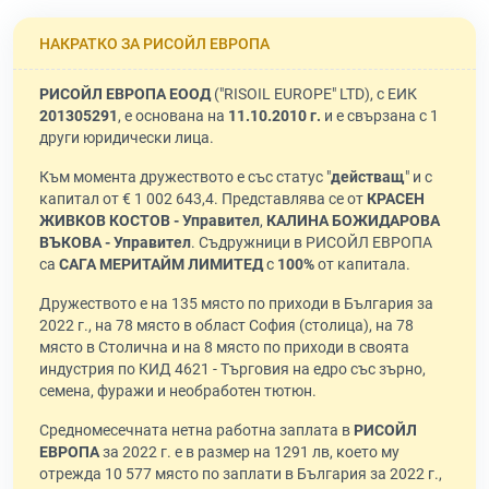
НАКРАТКО ЗА РИСОЙЛ ЕВРОПА
РИСОЙЛ ЕВРОПА ЕООД
("RISOIL EUROPE" LTD), с ЕИК
201305291
, е основана на
11.10.2010 г.
и е свързана с 1
други юридически лица.
Към момента дружеството е със статус "
действащ
" и с
капитал от € 1 002 643,4. Представлява се от
КРАСЕН
ЖИВКОВ КОСТОВ - Управител
,
КАЛИНА БОЖИДАРОВА
ВЪКОВА - Управител
. Съдружници в РИСОЙЛ ЕВРОПА
са
САГА МЕРИТАЙМ ЛИМИТЕД
с
100%
от капитала.
Дружеството е на 135 място по приходи в България за
2022 г., на 78 място в област София (столица), на 78
място в Столична и на 8 място по приходи в своята
индустрия по КИД 4621 - Търговия на едро със зърно,
семена, фуражи и необработен тютюн.
Средномесечната нетна работна заплата в
РИСОЙЛ
ЕВРОПА
за 2022 г. е в размер на 1291 лв, което му
отрежда 10 577 място по заплати в България за 2022 г.,