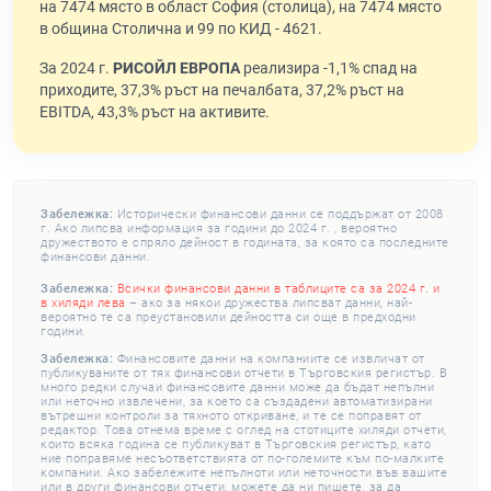
на 7474 място в област София (столица), на 7474 място
в община Столична и 99 по КИД - 4621.
За 2024 г.
РИСОЙЛ ЕВРОПА
реализира -1,1% спад на
приходите, 37,3% ръст на печалбата, 37,2% ръст на
EBITDA, 43,3% ръст на активите.
Забележка:
Исторически финансови данни се поддържат от 2008
г. Ако липсва информация за години до 2024 г. , вероятно
дружеството е спряло дейност в годината, за която са последните
финансови данни.
Забележка:
Всички финансови данни в таблиците са за 2024 г. и
в хиляди лева
– ако за някои дружества липсват данни, най-
вероятно те са преустановили дейността си още в предходни
години.
Забележка:
Финансовите данни на компаниите се извличат от
публикуваните от тях финансови отчети в Търговския регистър. В
много редки случаи финансовите данни може да бъдат непълни
или неточно извлечени, за което са създадени автоматизирани
вътрешни контроли за тяхното откриване, и те се поправят от
редактор. Това отнема време с оглед на стотиците хиляди отчети,
които всяка година се публикуват в Търговския регистър, като
ние поправяме несъответствията от по-големите към по-малките
компании. Ако забележите непълноти или неточности във вашите
или в други финансови отчети, можете да ни пишете, за да