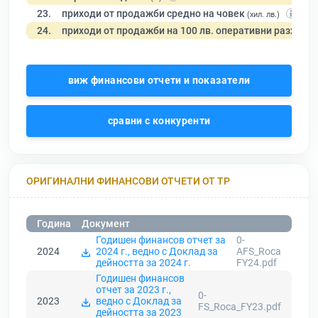
23.
приходи от продажби средно на човек
(хил. лв.)
24.
приходи от продажби на 100 лв. оперативни разходи
виж финансови отчети и показатели
сравни с конкуренти
ОРИГИНАЛНИ ФИНАНСОВИ ОТЧЕТИ ОТ ТР
Година
Документ
Годишен финансов отчет за
0-
2024
2024 г., ведно с Доклад за
AFS_Roca
дейността за 2024 г.
FY24.pdf
Годишен финансов
отчет за 2023 г.,
0-
2023
ведно с Доклад за
FS_Roca_FY23.pdf
дейността за 2023