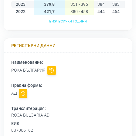
2023
379,8
351 - 395
384
383
394
2022
421,7
380 - 458
444
454
458
виж всички години
РЕГИСТЪРНИ ДАННИ
Наименование:
РОКА БЪЛГАРИЯ
Правна форма:
АД
Транслитерация:
ROCA BULGARIA AD
ЕИК:
837066162