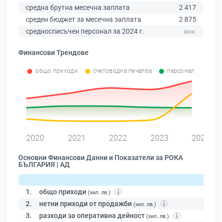
средна брутна месечна заплата
2 417
среден бюджет за месечна заплата
2 875
средносписъчен персонал за 2024 г.
Финансови Трендове
общо приходи
счетоводна печалба
персонал
0
2020
2021
2022
2023
2024
Основни Финансови Данни и Показатели за РОКА
БЪЛГАРИЯ | АД
1.
общо приходи
(хил. лв.)
2.
нетни приходи от продажби
(хил. лв.)
3.
разходи за оперативна дейност
(хил. лв.)