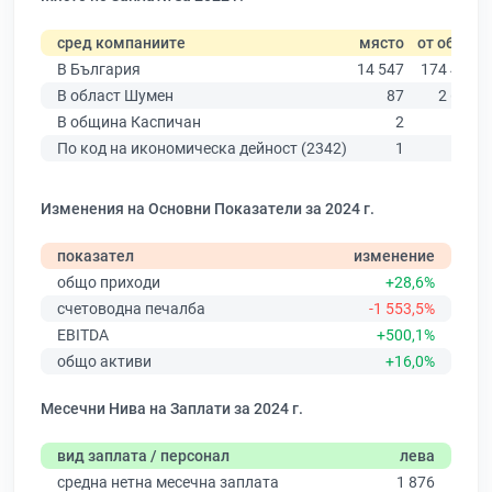
сред компаниите
място
от общо
В България
14 547
174 403
В област Шумен
87
2 635
В община Каспичан
2
63
По код на икономическа дейност (2342)
1
6
Изменения на Основни Показатели за 2024 г.
показател
изменение
общо приходи
+28,6%
счетоводна печалба
-1 553,5%
EBITDA
+500,1%
общо активи
+16,0%
Месечни Нива на Заплати за 2024 г.
вид заплата / персонал
лева
средна нетна месечна заплата
1 876