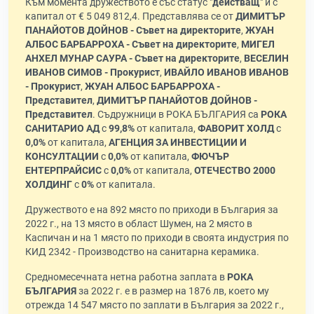
Към момента дружеството е със статус "
действащ
" и с
капитал от € 5 049 812,4. Представлява се от
ДИМИТЪР
ПАНАЙОТОВ ДОЙНОВ - Съвет на директорите
,
ЖУАН
АЛБОС БАРБАРРОХА - Съвет на директорите
,
МИГЕЛ
АНХЕЛ МУНАР САУРА - Съвет на директорите
,
ВЕСЕЛИН
ИВАНОВ СИМОВ - Прокурист
,
ИВАЙЛО ИВАНОВ ИВАНОВ
- Прокурист
,
ЖУАН АЛБОС БАРБАРРОХА -
Представител
,
ДИМИТЪР ПАНАЙОТОВ ДОЙНОВ -
Представител
. Съдружници в РОКА БЪЛГАРИЯ са
РОКА
САНИТАРИО АД
с
99,8%
от капитала,
ФАВОРИТ ХОЛД
с
0,0%
от капитала,
АГЕНЦИЯ ЗА ИНВЕСТИЦИИ И
КОНСУЛТАЦИИ
с
0,0%
от капитала,
ФЮЧЪР
ЕНТЕРПРАЙСИС
с
0,0%
от капитала,
ОТЕЧЕСТВО 2000
ХОЛДИНГ
с
0%
от капитала.
Дружеството е на 892 място по приходи в България за
2022 г., на 13 място в област Шумен, на 2 място в
Каспичан и на 1 място по приходи в своята индустрия по
КИД 2342 - Производство на санитарна керамика.
Средномесечната нетна работна заплата в
РОКА
БЪЛГАРИЯ
за 2022 г. е в размер на 1876 лв, което му
отрежда 14 547 място по заплати в България за 2022 г.,