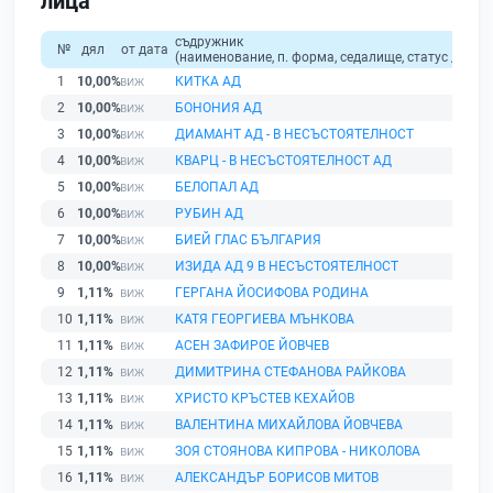
лица
съдружник
№
дял
от дата
(наименование, п. форма, седалище, статус / физи
1
10,00%
КИТКА АД
2
10,00%
БОНОНИЯ АД
3
10,00%
ДИАМАНТ АД - В НЕСЪСТОЯТЕЛНОСТ
4
10,00%
КВАРЦ - В НЕСЪСТОЯТЕЛНОСТ АД
5
10,00%
БЕЛОПАЛ АД
6
10,00%
РУБИН АД
7
10,00%
БИЕЙ ГЛАС БЪЛГАРИЯ
8
10,00%
ИЗИДА АД 9 В НЕСЪСТОЯТЕЛНОСТ
9
1,11%
ГЕРГАНА ЙОСИФОВА РОДИНА
10
1,11%
КАТЯ ГЕОРГИЕВА МЪНКОВА
11
1,11%
АСЕН ЗАФИРОЕ ЙОВЧЕВ
12
1,11%
ДИМИТРИНА СТЕФАНОВА РАЙКОВА
13
1,11%
ХРИСТО КРЪСТЕВ КЕХАЙОВ
14
1,11%
ВАЛЕНТИНА МИХАЙЛОВА ЙОВЧЕВА
15
1,11%
ЗОЯ СТОЯНОВА КИПРОВА - НИКОЛОВА
16
1,11%
АЛЕКСАНДЪР БОРИСОВ МИТОВ