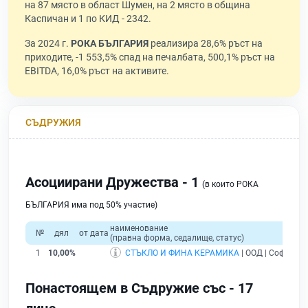
на 87 място в област Шумен, на 2 място в община
Каспичан и 1 по КИД - 2342.
За 2024 г.
РОКА БЪЛГАРИЯ
реализира 28,6% ръст на
приходите, -1 553,5% спад на печалбата, 500,1% ръст на
EBITDA, 16,0% ръст на активите.
СЪДРУЖИЯ
Асоциирани Дружества - 1
(в които РОКА
БЪЛГАРИЯ има под 50% участие)
наименование
№
дял
от дата
(правна форма, седалище, статус)
1
10,00%
СТЪКЛО И ФИНА КЕРАМИКА
| ООД | София |
п
Понастоящем в Съдружие със - 17