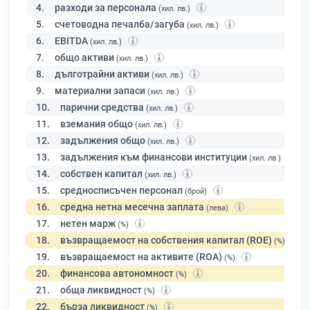
4.
разходи за персонала
(хил. лв.)
5.
счетоводна печалба/загуба
(хил. лв.)
6.
EBITDA
(хил. лв.)
7.
общо активи
(хил. лв.)
8.
дълготрайни активи
(хил. лв.)
9.
материални запаси
(хил. лв.)
10.
парични средства
(хил. лв.)
11.
вземания общо
(хил. лв.)
12.
задължения общо
(хил. лв.)
13.
задължения към финансови институции
(хил. лв.)
14.
собствен капитал
(хил. лв.)
15.
средносписъчен персонал
(брой)
16.
средна нетна месечна заплата
(лева)
17.
нетен марж
(%)
18.
възвращаемост на собствения капитал (ROE)
(%)
19.
възвращаемост на активите (ROA)
(%)
20.
финансова автономност
(%)
21.
обща ликвидност
(%)
22.
бърза ликвидност
(%)