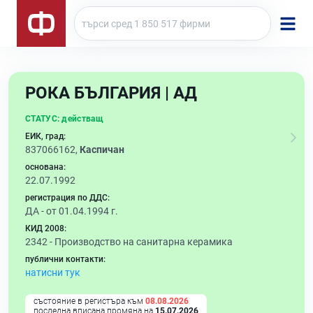
РОКА БЪЛГАРИЯ | АД
СТАТУС:
действащ
ЕИК, град:
837066162,
Каспичан
основана:
22.07.1992
регистрация по ДДС:
ДА - от 01.04.1994 г.
КИД 2008:
2342 -
Производство на санитарна керамика
публични контакти:
натисни тук
състояние в регистъра към
08.08.2026
последна вписана промяна на
15.07.2026