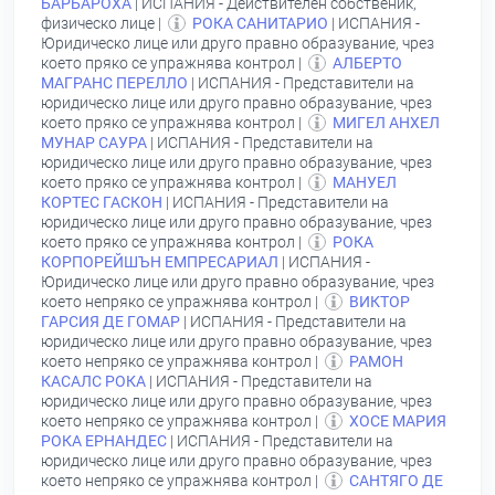
БАРБАРОХА
| ИСПАНИЯ - Действителен собственик,
физическо лице |
РОКА САНИТАРИО
| ИСПАНИЯ -
Юридическо лице или друго правно образувание, чрез
което пряко се упражнява контрол |
АЛБЕРТО
МАГРАНС ПЕРЕЛЛО
| ИСПАНИЯ - Представители на
юридическо лице или друго правно образувание, чрез
което пряко се упражнява контрол |
МИГЕЛ АНХЕЛ
МУНАР САУРА
| ИСПАНИЯ - Представители на
юридическо лице или друго правно образувание, чрез
което пряко се упражнява контрол |
МАНУЕЛ
КОРТЕС ГАСКОН
| ИСПАНИЯ - Представители на
юридическо лице или друго правно образувание, чрез
което пряко се упражнява контрол |
РОКА
КОРПОРЕЙШЪН ЕМПРЕСАРИАЛ
| ИСПАНИЯ -
Юридическо лице или друго правно образувание, чрез
което непряко се упражнява контрол |
ВИКТОР
ГАРСИЯ ДЕ ГОМАР
| ИСПАНИЯ - Представители на
юридическо лице или друго правно образувание, чрез
което непряко се упражнява контрол |
РАМОН
КАСАЛС РОКА
| ИСПАНИЯ - Представители на
юридическо лице или друго правно образувание, чрез
което непряко се упражнява контрол |
ХОСЕ МАРИЯ
РОКА ЕРНАНДЕС
| ИСПАНИЯ - Представители на
юридическо лице или друго правно образувание, чрез
което непряко се упражнява контрол |
САНТЯГО ДЕ