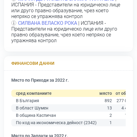
ИСПАНИЯ - Представители на юридическо лице
или друго правно образувание, чрез което
непряко се упражнява контрол
СИЛВАНА ВЕЛАСКО РОКА
| ИСПАНИЯ -
Представители на юридическо лице или друго
правно образувание, чрез което непряко се
упражнява контрол
ФИНАНСОВИ ДАННИ
Място по Приходи за 2022 г.
сред компаниите
място
от общо
В България
892
277 019
В област Шумен
13
4 480
В община Каспичан
2
109
По код на икономическа дейност (2342)
1
6
Място по Заплати за 2022 г.