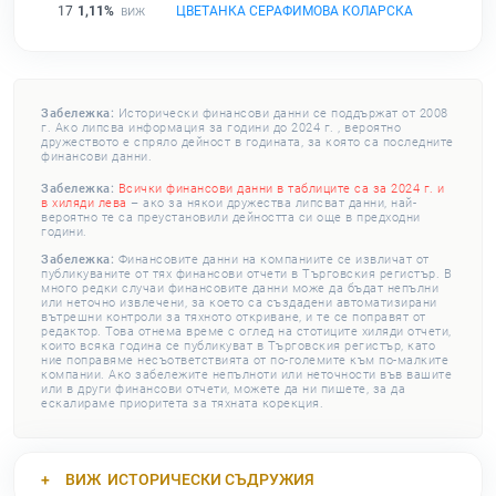
17
1,11%
ЦВЕТАНКА СЕРАФИМОВА КОЛАРСКА
Забележка:
Исторически финансови данни се поддържат от 2008
г. Ако липсва информация за години до 2024 г. , вероятно
дружеството е спряло дейност в годината, за която са последните
финансови данни.
Забележка:
Всички финансови данни в таблиците са за 2024 г. и
в хиляди лева
– ако за някои дружества липсват данни, най-
вероятно те са преустановили дейността си още в предходни
години.
Забележка:
Финансовите данни на компаниите се извличат от
публикуваните от тях финансови отчети в Търговския регистър. В
много редки случаи финансовите данни може да бъдат непълни
или неточно извлечени, за което са създадени автоматизирани
вътрешни контроли за тяхното откриване, и те се поправят от
редактор. Това отнема време с оглед на стотиците хиляди отчети,
които всяка година се публикуват в Търговския регистър, като
ние поправяме несъответствията от по-големите към по-малките
компании. Ако забележите непълноти или неточности във вашите
или в други финансови отчети, можете да ни пишете, за да
ескалираме приоритета за тяхната корекция.
ВИЖ
ИСТОРИЧЕСКИ СЪДРУЖИЯ