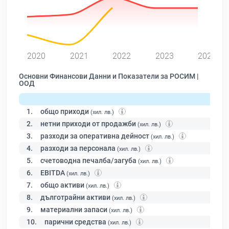
0
2020
2021
2022
2023
2024
Основни Финансови Данни и Показатели за РОСИМ |
ООД
1.
общо приходи
(хил. лв.)
2.
нетни приходи от продажби
(хил. лв.)
3.
разходи за оперативна дейност
(хил. лв.)
4.
разходи за персонала
(хил. лв.)
5.
счетоводна печалба/загуба
(хил. лв.)
6.
EBITDA
(хил. лв.)
7.
общо активи
(хил. лв.)
8.
дълготрайни активи
(хил. лв.)
9.
материални запаси
(хил. лв.)
10.
парични средства
(хил. лв.)