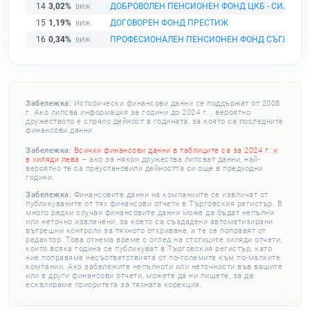
14
3,02%
ДОБРОВОЛЕН ПЕНСИОНЕН ФОНД ЦКБ - СИЛА
15
1,19%
ДОГОВОРЕН ФОНД ПРЕСТИЖ
16
0,34%
ПРОФЕСИОНАЛЕН ПЕНСИОНЕН ФОНД СЪГЛАСИЕ
Забележка:
Исторически финансови данни се поддържат от 2008
г. Ако липсва информация за години до 2024 г. , вероятно
дружеството е спряло дейност в годината, за която са последните
финансови данни.
Забележка:
Всички финансови данни в таблиците са за 2024 г. и
в хиляди лева
– ако за някои дружества липсват данни, най-
вероятно те са преустановили дейността си още в предходни
години.
Забележка:
Финансовите данни на компаниите се извличат от
публикуваните от тях финансови отчети в Търговския регистър. В
много редки случаи финансовите данни може да бъдат непълни
или неточно извлечени, за което са създадени автоматизирани
вътрешни контроли за тяхното откриване, и те се поправят от
редактор. Това отнема време с оглед на стотиците хиляди отчети,
които всяка година се публикуват в Търговския регистър, като
ние поправяме несъответствията от по-големите към по-малките
компании. Ако забележите непълноти или неточности във вашите
или в други финансови отчети, можете да ни пишете, за да
ескалираме приоритета за тяхната корекция.