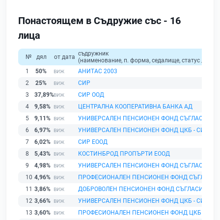
Понастоящем в Съдружие със - 16
лица
съдружник
№
дял
от дата
(наименование, п. форма, седалище, статус / физи
1
50%
АНИТАС 2003
2
25%
СИР
3
37,89%
СИР ООД
4
9,58%
ЦЕНТРАЛНА КООПЕРАТИВНА БАНКА АД
5
9,11%
УНИВЕРСАЛЕН ПЕНСИОНЕН ФОНД СЪГЛАСИЕ
6
6,97%
УНИВЕРСАЛЕН ПЕНСИОНЕН ФОНД ЦКБ - СИЛА
7
6,02%
СИР ЕООД
8
5,43%
КОСТИНБРОД ПРОПЪРТИ ЕООД
9
4,98%
УНИВЕРСАЛЕН ПЕНСИОНЕН ФОНД СЪГЛАСИЕ
10
4,96%
ПРОФЕСИОНАЛЕН ПЕНСИОНЕН ФОНД СЪГЛАСИЕ
11
3,86%
ДОБРОВОЛЕН ПЕНСИОНЕН ФОНД СЪГЛАСИЕ
12
3,66%
УНИВЕРСАЛЕН ПЕНСИОНЕН ФОНД ЦКБ - СИЛА
13
3,60%
ПРОФЕСИОНАЛЕН ПЕНСИОНЕН ФОНД ЦКБ - СИЛ