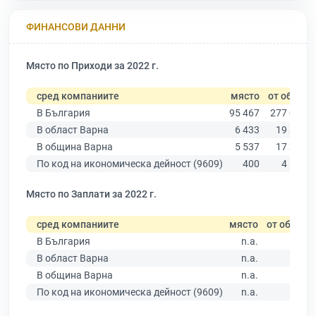
ФИНАНСОВИ ДАННИ
Място по Приходи за 2022 г.
сред компаниите
място
от общо
В България
95 467
277 019
В област Варна
6 433
19 882
В община Варна
5 537
17 349
По код на икономическа дейност (9609)
400
4 619
Място по Заплати за 2022 г.
сред компаниите
място
от общо
В България
n.a.
В област Варна
n.a.
В община Варна
n.a.
По код на икономическа дейност (9609)
n.a.