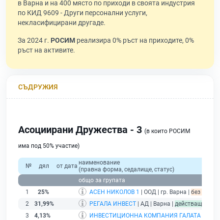
в Варна и на 400 място по приходи в своята индустрия
по КИД 9609 - Други персонални услуги,
некласифицирани другаде.
За 2024 г.
РОСИМ
реализира 0% ръст на приходите, 0%
ръст на активите.
СЪДРУЖИЯ
Асоциирани Дружества - 3
(в които РОСИМ
има под 50% участие)
наименование
№
дял
от дата
(правна форма, седалище, статус)
общо за групата
1
25%
АСЕН НИКОЛОВ 1
| ООД | гр. Варна |
без подад
2
31,99%
РЕГАЛА ИНВЕСТ
| АД | Варна |
действащ
3
4,13%
ИНВЕСТИЦИОННА КОМПАНИЯ ГАЛАТА
| АД |