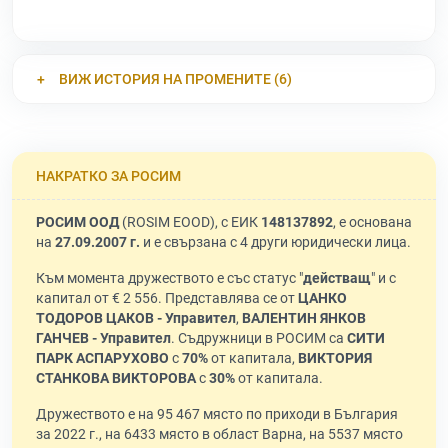
ВИЖ ИСТОРИЯ НА ПРОМЕНИТЕ (6)
НАКРАТКО ЗА РОСИМ
РОСИМ ООД
(ROSIM EOOD), с ЕИК
148137892
, е основана
на
27.09.2007 г.
и е свързана с 4 други юридически лица.
Към момента дружеството е със статус "
действащ
" и с
капитал от € 2 556. Представлява се от
ЦАНКО
ТОДОРОВ ЦАКОВ - Управител
,
ВАЛЕНТИН ЯНКОВ
ГАНЧЕВ - Управител
. Съдружници в РОСИМ са
СИТИ
ПАРК АСПАРУХОВО
с
70%
от капитала,
ВИКТОРИЯ
СТАНКОВА ВИКТОРОВА
с
30%
от капитала.
Дружеството е на 95 467 място по приходи в България
за 2022 г., на 6433 място в област Варна, на 5537 място