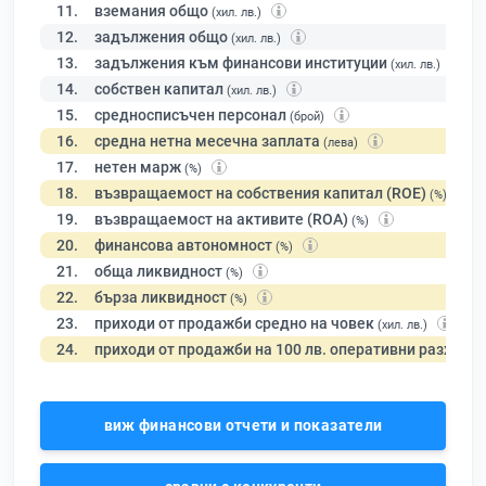
11.
вземания общо
(хил. лв.)
12.
задължения общо
(хил. лв.)
13.
задължения към финансови институции
(хил. лв.)
14.
собствен капитал
(хил. лв.)
15.
средносписъчен персонал
(брой)
16.
средна нетна месечна заплата
(лева)
17.
нетен марж
(%)
18.
възвращаемост на собствения капитал (ROE)
(%)
19.
възвращаемост на активите (ROA)
(%)
20.
финансова автономност
(%)
21.
обща ликвидност
(%)
22.
бърза ликвидност
(%)
23.
приходи от продажби средно на човек
(хил. лв.)
24.
приходи от продажби на 100 лв. оперативни разходи
виж финансови отчети и показатели