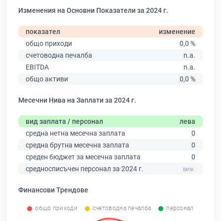
Изменения на Основни Показатели за 2024 г.
показател
изменение
общо приходи
0,0 %
счетоводна печалба
n.a.
EBITDA
n.a.
общо активи
0,0 %
Месечни Нива на Заплати за 2024 г.
вид заплата / персонал
лева
средна нетна месечна заплата
0
средна брутна месечна заплата
0
среден бюджет за месечна заплата
0
средносписъчен персонал за 2024 г.
Финансови Трендове
общо приходи
счетоводна печалба
персонал