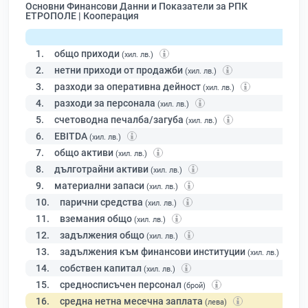
Основни Финансови Данни и Показатели за РПК
ЕТРОПОЛЕ | Кооперация
1.
общо приходи
(хил. лв.)
2.
нетни приходи от продажби
(хил. лв.)
3.
разходи за оперативна дейност
(хил. лв.)
4.
разходи за персонала
(хил. лв.)
5.
счетоводна печалба/загуба
(хил. лв.)
6.
EBITDA
(хил. лв.)
7.
общо активи
(хил. лв.)
8.
дълготрайни активи
(хил. лв.)
9.
материални запаси
(хил. лв.)
10.
парични средства
(хил. лв.)
11.
вземания общо
(хил. лв.)
12.
задължения общо
(хил. лв.)
13.
задължения към финансови институции
(хил. лв.)
14.
собствен капитал
(хил. лв.)
15.
средносписъчен персонал
(брой)
16.
средна нетна месечна заплата
(лева)