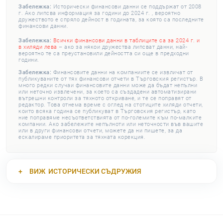
Забележка:
Исторически финансови данни се поддържат от 2008
г. Ако липсва информация за години до 2024 г. , вероятно
дружеството е спряло дейност в годината, за която са последните
финансови данни.
Забележка:
Всички финансови данни в таблиците са за 2024 г. и
в хиляди лева
– ако за някои дружества липсват данни, най-
вероятно те са преустановили дейността си още в предходни
години.
Забележка:
Финансовите данни на компаниите се извличат от
публикуваните от тях финансови отчети в Търговския регистър. В
много редки случаи финансовите данни може да бъдат непълни
или неточно извлечени, за което са създадени автоматизирани
вътрешни контроли за тяхното откриване, и те се поправят от
редактор. Това отнема време с оглед на стотиците хиляди отчети,
които всяка година се публикуват в Търговския регистър, като
ние поправяме несъответствията от по-големите към по-малките
компании. Ако забележите непълноти или неточности във вашите
или в други финансови отчети, можете да ни пишете, за да
ескалираме приоритета за тяхната корекция.
ВИЖ
ИСТОРИЧЕСКИ СЪДРУЖИЯ