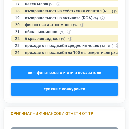
17.
нетен марж
(%)
18.
възвращаемост на собствения капитал (ROE)
(%)
19.
възвращаемост на активите (ROA)
(%)
20.
финансова автономност
(%)
21.
обща ликвидност
(%)
22.
бърза ликвидност
(%)
23.
приходи от продажби средно на човек
(хил. лв.)
24.
приходи от продажби на 100 лв. оперативни разходи
виж финансови отчети и показатели
сравни с конкуренти
ОРИГИНАЛНИ ФИНАНСОВИ ОТЧЕТИ ОТ ТР