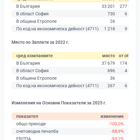
В България
33 201
277 019
В област София
730
6 415
В община Етрополе
26
231
По код на икономическа дейност (4711)
1 218
9 025
Място по Заплати за 2022 г.
сред компаниите
място
от общо
В България
37 679
174 403
В област София
696
4 439
В община Етрополе
36
159
По код на икономическа дейност (4711)
267
6 773
Изменения на Основни Показатели за 2025 г.
показател
изменение
общо приходи
-100,0%
счетоводна печалба
-88,9%
EBITDA
-93,2%