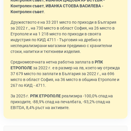
Контролен съвет
,
ИВАНКА ЦАЦОВА КРЪСТЕВА -
Контролен съвет
,
ИВАНКА СТОЕВА ВАСИЛЕВА -
Контролен съвет
.
Дружеството е на 33 201 място по приходи в България
за 2022 г., на 730 място в област София, на 26 място в
Етрополе и на 1 218 място по приходи в своята
индустрия по КИД 4711 - Търговия на дребно в
неспециализирани магазини предимно с хранителни
стоки, напитки и тютюневи изделия.
Средномесечната нетна работна заплата в
РПК
ЕТРОПОЛЕ
за 2022 г. е в размер на лв, което му отрежда
37 679 място по заплати в България за 2022 г., на 696
място в област София, на 36 място в община Етрополе и
267 по КИД - 4711.
За 2025 г.
РПК ЕТРОПОЛЕ
реализира -100,0% спад на
приходите, -88,9% спад на печалбата, -93,2% спад на
EBITDA, 8,4% ръст на активите.