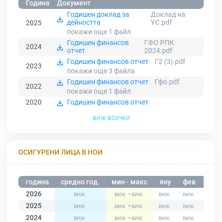
Година
Документ
Годишен доклад за
Доклад на
дейността
УС.pdf
2025
покажи още 1
файл
Годишен финансов
ГФО РПК
2024
отчет
2024.pdf
Годишен финансов отчет
Г2 (3).pdf
2023
покажи още 3
файла
Годишен финансов отчет
Гфо.pdf
2022
покажи още 1
файл
2020
Годишен финансов отчет
виж всички
ОСИГУРЕНИ ЛИЦА В НОИ
година
средно год.
мин - макс
яну
фев
мар
2026
-
2025
-
2024
-