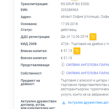
Транслитерация:
RS GRUP BG EOOD
ЕИК:
205286963
област София (столица), София 
Адрес:
Основана:
17.09.2018
Статус:
действащ
Да, от 12.06.2019
ДДС регистрация:
КИД 2008:
4726 - Търговия на дребно с 
€ 51,13
Вписан капитал:
Внесен капитал:
€ 51,13
СИЛВИА АНГЕЛОВА ПАР
Представляващи:
СИЛВИА АНГЕЛОВА ПАР
Собственост:
Търговия с алкохол и цигари 
Предмет на
дейност:
търговско представителство и
ресторантъорски, туристическ
услуги, които не са забранени
Актуален дружествен
Актуален дружествен дог
договор, устав,
или учредителен акт: