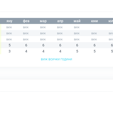
яну
фев
мар
апр
май
юни
юл
5
6
6
6
6
6
6
3
4
4
4
5
5
5
виж всички години