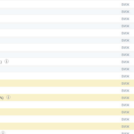
.)
(%)