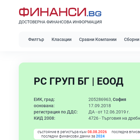
Филтър
Класации
Сравни Компании
Сборни
РС ГРУП БГ | ЕООД
ЕИК, град:
205286963,
София
основана:
17.09.2018
регистрация по ДДС:
ДА - от 12.06.2019 г.
КИД 2008:
4726 -
Търговия на дреб
състояние в регистъра към
08.08.2026
последна вписа
последни финансови данни за
2024