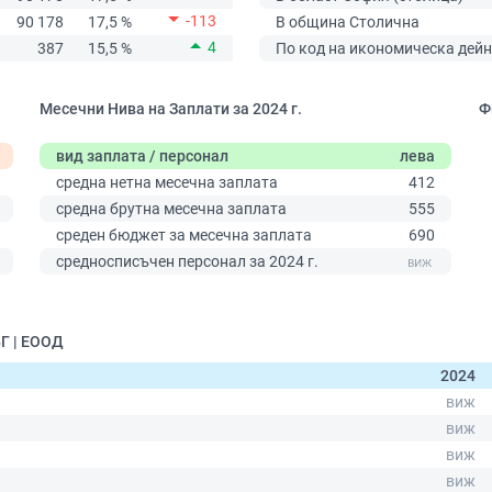
-113
90 178
17,5 %
В община Столична
4
387
15,5 %
По код на икономическа дейн
Месечни Нива на Заплати за 2024 г.
Ф
вид заплата / персонал
лева
средна нетна месечна заплата
412
средна брутна месечна заплата
555
среден бюджет за месечна заплата
690
0
средносписъчен персонал за 2024 г.
Г | ЕООД
2024