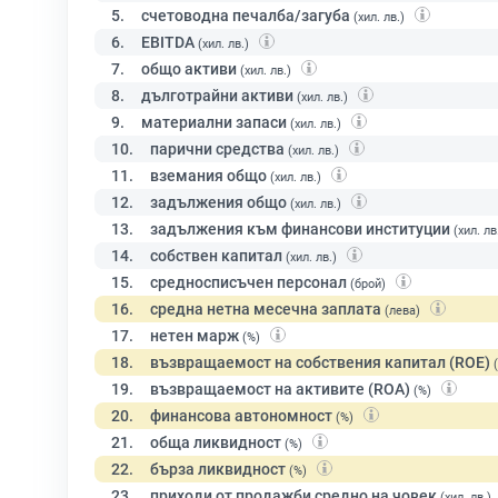
5.
счетоводна печалба/загуба
(хил. лв.)
6.
EBITDA
(хил. лв.)
7.
общо активи
(хил. лв.)
8.
дълготрайни активи
(хил. лв.)
9.
материални запаси
(хил. лв.)
10.
парични средства
(хил. лв.)
11.
вземания общо
(хил. лв.)
12.
задължения общо
(хил. лв.)
13.
задължения към финансови институции
(хил. лв
14.
собствен капитал
(хил. лв.)
15.
средносписъчен персонал
(брой)
16.
средна нетна месечна заплата
(лева)
17.
нетен марж
(%)
18.
възвращаемост на собствения капитал (ROE)
19.
възвращаемост на активите (ROA)
(%)
20.
финансова автономност
(%)
21.
обща ликвидност
(%)
22.
бърза ликвидност
(%)
23.
приходи от продажби средно на човек
(хил. лв.)