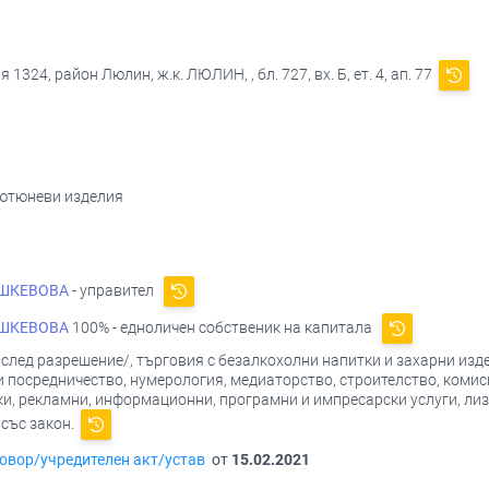
1324, район Люлин, ж.к. ЛЮЛИН, , бл. 727, вх. Б, ет. 4, ап. 77
тютюневи изделия
АШКЕВОВА
- управител
АШКЕВОВА
100% - едноличен собственик на капитала
/след разрешение/, търговия с безалкохолни напитки и захарни изде
 посредничество, нумерология, медиаторство, строителство, комиси
и, рекламни, информационни, програмни и импресарски услуги, лизин
 със закон.
овор/учредителен акт/устав
от
15.02.2021