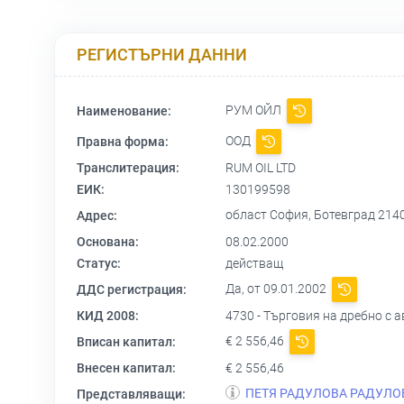
РЕГИСТЪРНИ ДАННИ
РУМ ОЙЛ
Наименование:
ООД
Правна форма:
Транслитерация:
RUM OIL LTD
ЕИК:
130199598
област София, Ботевград 2140
Адрес:
Основана:
08.02.2000
Статус:
действащ
Да, от 09.01.2002
ДДС регистрация:
КИД 2008:
4730 - Търговия на дребно с
€ 2 556,46
Вписан капитал:
Внесен капитал:
€ 2 556,46
ПЕТЯ РАДУЛОВА РАДУЛО
Представляващи: