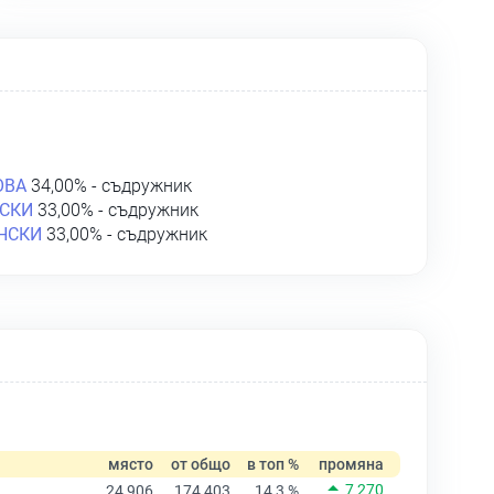
ОВА
34,00% - съдружник
СКИ
33,00% - съдружник
НСКИ
33,00% - съдружник
място
от общо
в топ %
промяна
7 270
24 906
174 403
14,3 %