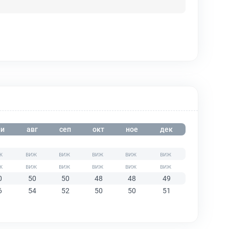
и
авг
сеп
окт
ное
дек
0
50
50
48
48
49
6
54
52
50
50
51