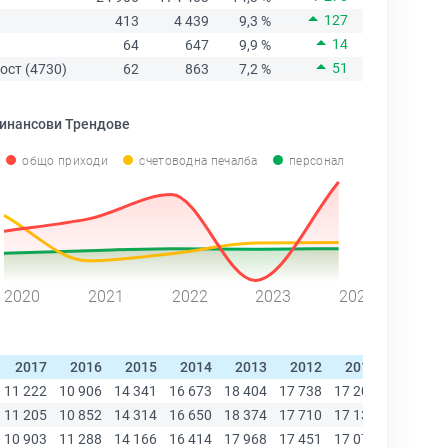
127
413
4 439
9,3 %
14
64
647
9,9 %
51
ост (4730)
62
863
7,2 %
инансови Трендове
общо приходи
счетоводна печалба
персонал
2020
2021
2022
2023
2024
2017
2016
2015
2014
2013
2012
2011
2010