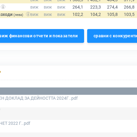
азходи
(лева)
виж финансови отчети и показатели
сравни с конкурент
Р
Н ДОКЛАД ЗА ДЕЙНОСТТА 2024Г..pdf
f
ЕТ 2022 Г..pdf