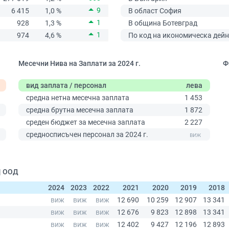
9
6 415
1,0 %
В област София
1
928
1,3 %
В община Ботевград
1
974
4,6 %
По код на икономическа дейн
Месечни Нива на Заплати за 2024 г.
Ф
вид заплата / персонал
лева
средна нетна месечна заплата
1 453
средна брутна месечна заплата
1 872
среден бюджет за месечна заплата
2 227
0
средносписъчен персонал за 2024 г.
| ООД
2024
2023
2022
2021
2020
2019
2018