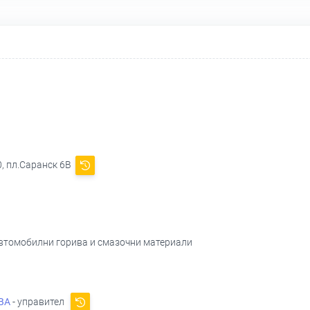
, пл.Саранск 6В
 автомобилни горива и смазочни материали
ВА
- управител