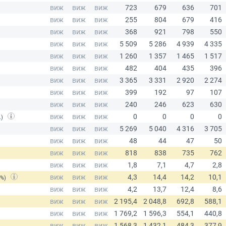
.)
(%)