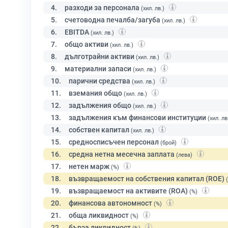
4.
разходи за персонала
(хил. лв.)
5.
счетоводна печалба/загуба
(хил. лв.)
6.
EBITDA
(хил. лв.)
7.
общо активи
(хил. лв.)
8.
дълготрайни активи
(хил. лв.)
9.
материални запаси
(хил. лв.)
10.
парични средства
(хил. лв.)
11.
вземания общо
(хил. лв.)
12.
задължения общо
(хил. лв.)
13.
задължения към финансови институции
(хил. лв
14.
собствен капитал
(хил. лв.)
15.
средносписъчен персонал
(брой)
16.
средна нетна месечна заплата
(лева)
17.
нетен марж
(%)
18.
възвращаемост на собствения капитал (ROE)
19.
възвращаемост на активите (ROA)
(%)
20.
финансова автономност
(%)
21.
обща ликвидност
(%)
22.
бърза ликвидност