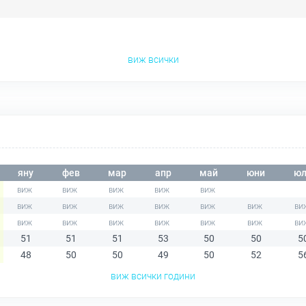
виж всички
яну
фев
мар
апр
май
юни
юл
51
51
51
53
50
50
5
48
50
50
49
50
52
5
виж всички години