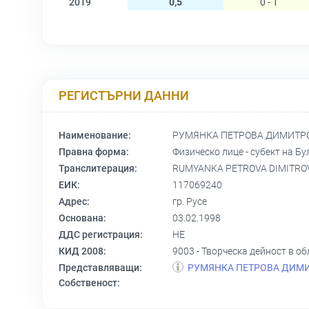
2019
0,5
0 - 1
РЕГИСТЪРНИ ДАННИ
Наименование:
РУМЯНКА ПЕТРОВА ДИМИТР
Правна форма:
Физическо лице - субект на Бу
Транслитерация:
RUMYANKA PETROVA DIMITROVA
ЕИК:
117069240
Адрес:
гр. Русе
Основана:
03.02.1998
ДДС регистрация:
НЕ
КИД 2008:
9003 - Творческа дейност в о
Представляващи:
РУМЯНКА ПЕТРОВА ДИМ
Собственост: