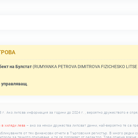
ТРОВА
ект на Булстат
(RUMYANKA PETROVA DIMITROVA FIZICHESKO LITSE -
 управляващ
.
г. Ако липсва информация за години до 2024 г. , вероятно дружеството е спря
и в хиляди лева
– ако за някои дружества липсват данни, най-вероятно те са пр
убликуваните от тях финансови отчети в Търговския регистър. В много редки 
роли за тяхното откриване, и те се поправят от редактор. Това отнема време с