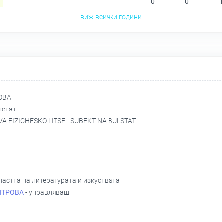
0
0
виж всички години
ОВА
лстат
 FIZICHESKO LITSE - SUBEKT NA BULSTAT
бластта на литературата и изкуствата
ИТРОВА
- управляващ