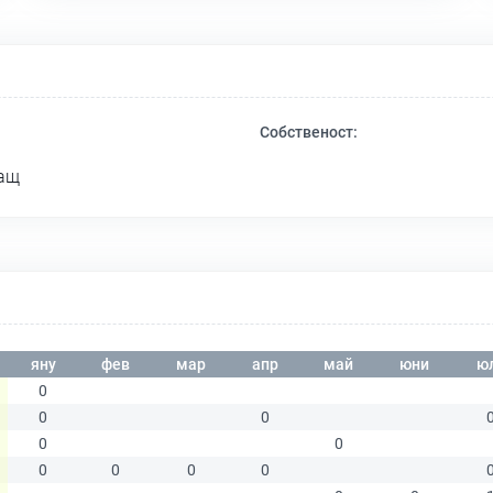
Собственост:
ващ
яну
фев
мар
апр
май
юни
ю
0
0
0
0
0
0
0
0
0