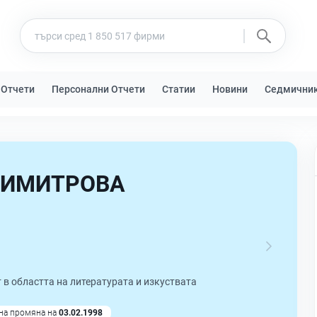
 Отчети
Персонални Отчети
Статии
Новини
Седмични
ДИМИТРОВА
 в областта на литературата и изкуствата
на промяна на
03.02.1998