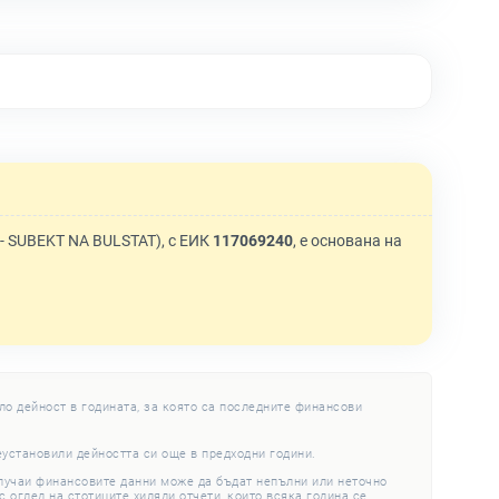
 SUBEKT NA BULSTAT), с ЕИК
117069240
, е основана на
ло дейност в годината, за която са последните финансови
еустановили дейността си още в предходни години.
случаи финансовите данни може да бъдат непълни или неточно
 оглед на стотиците хиляди отчети, които всяка година се