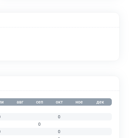
ли
авг
сеп
окт
ное
дек
0
0
0
0
0