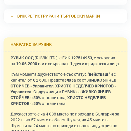
ВИЖ РЕГИСТРИРАНИ ТЪРГОВСКИ МАРКИ
НАКРАТКО ЗА РУВИК
РУВИК ООД
(RUVIK LTD.), с ЕИК
127516953
, е основана
на
19.06.2000 г.
и е свързана с 1 други юридически лица.
Към момента дружеството е със статус "
действащ
" и с
капитал от € 2 600. Представлява се от
ЖИВКО ЯНЧЕВ
СТОЙЧЕВ - Управител
,
ХРИСТО НЕДЕЛЧЕВ ХРИСТОВ -
Управител
. Съдружници в РУВИК са
ЖИВКО ЯНЧЕВ
СТОЙЧЕВ
с
50%
от капитала,
ХРИСТО НЕДЕЛЧЕВ
ХРИСТОВ
с
50%
от капитала.
Дружеството е на 4 088 място по приходи в България за
2022 г., на 57 място в област Шумен, на 45 място в
Шумен и на 24 място по приходи в своята индустрия по