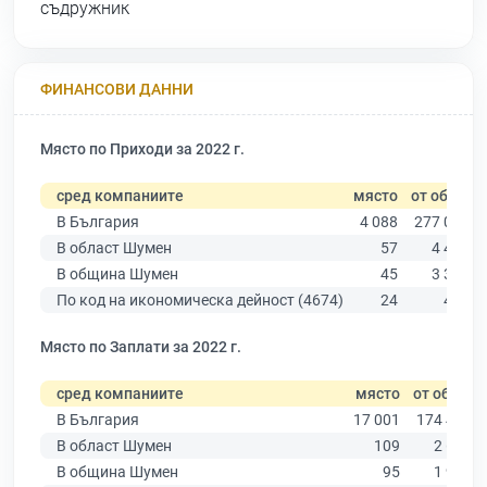
съдружник
ФИНАНСОВИ ДАННИ
Място по Приходи за 2022 г.
сред компаниите
място
от общо
В България
4 088
277 019
В област Шумен
57
4 480
В община Шумен
45
3 331
По код на икономическа дейност (4674)
24
400
Място по Заплати за 2022 г.
сред компаниите
място
от общо
В България
17 001
174 403
В област Шумен
109
2 635
В община Шумен
95
1 963