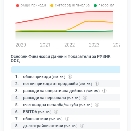
общо приходи
счетоводна печалба
персонал
0
2020
2021
2022
2023
2024
Основни Финансови Данни и Показатели за РУВИК |
ООД
1.
общо приходи
(хил. лв.)
2.
нетни приходи от продажби
(хил. лв.)
3.
разходи за оперативна дейност
(хил. лв.)
4.
разходи за персонала
(хил. лв.)
5.
счетоводна печалба/загуба
(хил. лв.)
6.
EBITDA
(хил. лв.)
7.
общо активи
(хил. лв.)
8.
дълготрайни активи
(хил. лв.)