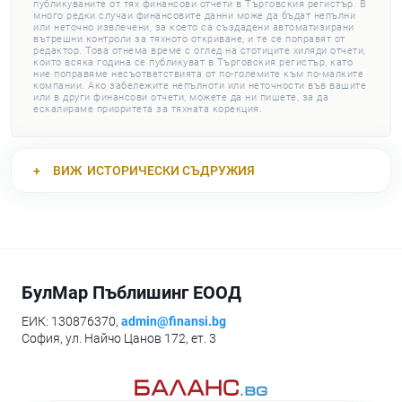
публикуваните от тях финансови отчети в Търговския регистър. В
много редки случаи финансовите данни може да бъдат непълни
или неточно извлечени, за което са създадени автоматизирани
вътрешни контроли за тяхното откриване, и те се поправят от
редактор. Това отнема време с оглед на стотиците хиляди отчети,
които всяка година се публикуват в Търговския регистър, като
ние поправяме несъответствията от по-големите към по-малките
компании. Ако забележите непълноти или неточности във вашите
или в други финансови отчети, можете да ни пишете, за да
ескалираме приоритета за тяхната корекция.
ВИЖ
ИСТОРИЧЕСКИ СЪДРУЖИЯ
БулМар Пъблишинг ЕООД
ЕИК: 130876370,
admin@finansi.bg
София, ул. Найчо Цанов 172, ет. 3