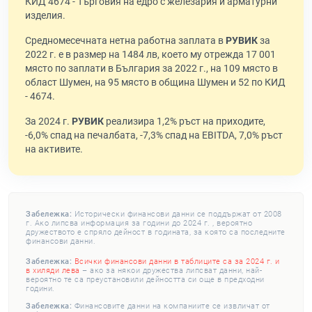
КИД 4674 - Търговия на едро с железария и арматурни
изделия.
Средномесечната нетна работна заплата в
РУВИК
за
2022 г. е в размер на 1484 лв, което му отрежда 17 001
място по заплати в България за 2022 г., на 109 място в
област Шумен, на 95 място в община Шумен и 52 по КИД
- 4674.
За 2024 г.
РУВИК
реализира 1,2% ръст на приходите,
-6,0% спад на печалбата, -7,3% спад на EBITDA, 7,0% ръст
на активите.
Забележка:
Исторически финансови данни се поддържат от 2008
г. Ако липсва информация за години до 2024 г. , вероятно
дружеството е спряло дейност в годината, за която са последните
финансови данни.
Забележка:
Всички финансови данни в таблиците са за 2024 г. и
в хиляди лева
– ако за някои дружества липсват данни, най-
вероятно те са преустановили дейността си още в предходни
години.
Забележка:
Финансовите данни на компаниите се извличат от