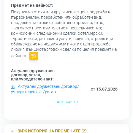
Предмет на дейност:
Покупка на стоки или други вещи с цел продажба в
първоначален, преработен или обработен вид;
продажба на стоки от собствено производство;
търговско преставителство и посредничество;
комисионни, спедиционни сделки; хотелиерски,
туристически, рекламни услуги; покупка, строеж или
обзавеждане на недвижими имоти с цел продажба;
лизинг; външнотърговски сделки по целия предмет на
дейност.
Актуален дружествен
договор, устав,
или учредителен акт:
Актуален дружествен договор/
от
15.07.2026
учредителен акт/устав
виж всички
ВИЖ ИСТОРИЯ НА ПРОМЕНИТЕ (2)