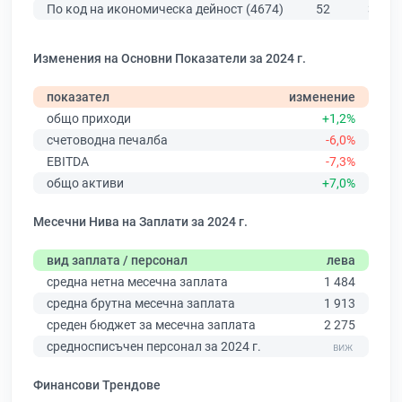
По код на икономическа дейност (4674)
52
305
Изменения на Основни Показатели за 2024 г.
показател
изменение
общо приходи
+1,2%
счетоводна печалба
-6,0%
EBITDA
-7,3%
общо активи
+7,0%
Месечни Нива на Заплати за 2024 г.
вид заплата / персонал
лева
средна нетна месечна заплата
1 484
средна брутна месечна заплата
1 913
среден бюджет за месечна заплата
2 275
средносписъчен персонал за 2024 г.
Финансови Трендове