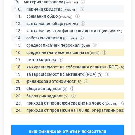
9.
материални запаси
(хил. лв.)
10.
парични средства
(хил. лв.)
11.
вземания общо
(хил. лв.)
12.
задължения общо
(хил. лв.)
13.
задължения към финансови институции
(хил. лв.)
14.
собствен капитал
(хил. лв.)
15.
средносписъчен персонал
(брой)
16.
средна нетна месечна заплата
(лева)
17.
нетен марж
(%)
18.
възвращаемост на собствения капитал (ROE)
(%)
19.
възвращаемост на активите (ROA)
(%)
20.
финансова автономност
(%)
21.
обща ликвидност
(%)
22.
бърза ликвидност
(%)
23.
приходи от продажби средно на човек
(хил. лв.)
24.
приходи от продажби на 100 лв. оперативни разходи
виж финансови отчети и показатели