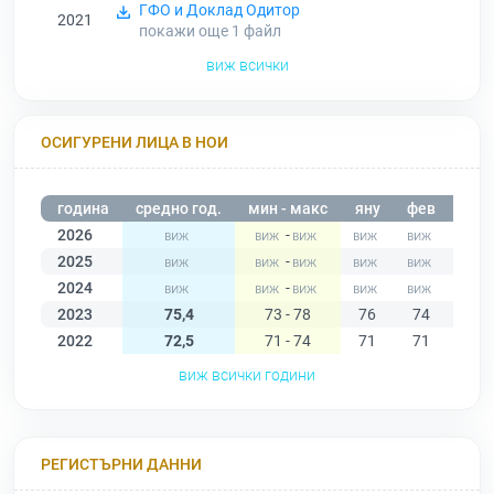
ГФО и Доклад Одитор
2021
покажи още 1
файл
виж всички
ОСИГУРЕНИ ЛИЦА В НОИ
година
средно год.
мин - макс
яну
фев
мар
2026
-
2025
-
2024
-
2023
75,4
73 - 78
76
74
74
2022
72,5
71 - 74
71
71
74
виж всички години
РЕГИСТЪРНИ ДАННИ