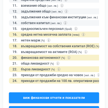
(хил. лв.)
11.
вземания общо
(хил. лв.)
12.
задължения общо
(хил. лв.)
13.
задължения към финансови институции
(хил. лв.)
14.
собствен капитал
(хил. лв.)
15.
средносписъчен персонал
(брой)
16.
средна нетна месечна заплата
(лева)
17.
нетен марж
(%)
18.
възвращаемост на собствения капитал (ROE)
(%)
19.
възвращаемост на активите (ROA)
(%)
20.
финансова автономност
(%)
21.
обща ликвидност
(%)
22.
бърза ликвидност
(%)
23.
приходи от продажби средно на човек
(хил. лв.)
24.
приходи от продажби на 100 лв. оперативни разходи
виж финансови отчети и показатели