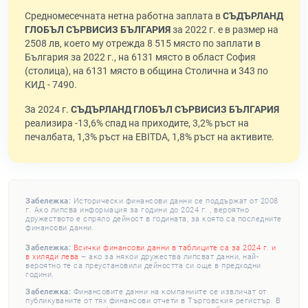
Средномесечната нетна работна заплата в
СЪДЪРЛАНД
ГЛОБЪЛ СЪРВИСИЗ БЪЛГАРИЯ
за 2022 г. е в размер на
2508 лв, което му отрежда 8 515 място по заплати в
България за 2022 г., на 6131 място в област София
(столица), на 6131 място в община Столична и 343 по
КИД - 7490.
За 2024 г.
СЪДЪРЛАНД ГЛОБЪЛ СЪРВИСИЗ БЪЛГАРИЯ
реализира -13,6% спад на приходите, 3,2% ръст на
печалбата, 1,3% ръст на EBITDA, 1,8% ръст на активите.
Забележка:
Исторически финансови данни се поддържат от 2008
г. Ако липсва информация за години до 2024 г. , вероятно
дружеството е спряло дейност в годината, за която са последните
финансови данни.
Забележка:
Всички финансови данни в таблиците са за 2024 г. и
в хиляди лева
– ако за някои дружества липсват данни, най-
вероятно те са преустановили дейността си още в предходни
години.
Забележка:
Финансовите данни на компаниите се извличат от
публикуваните от тях финансови отчети в Търговския регистър. В