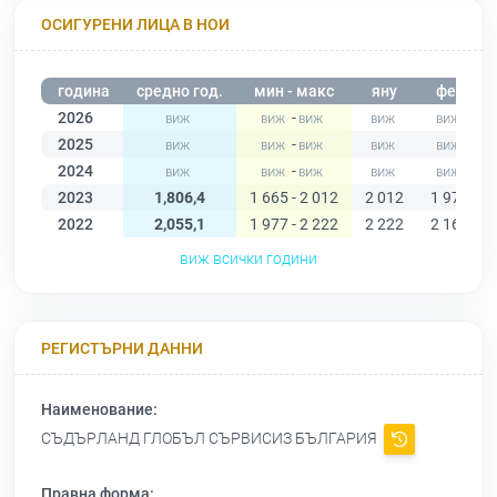
ОСИГУРЕНИ ЛИЦА В НОИ
година
средно год.
мин - макс
яну
фев
2026
-
2025
-
2024
-
2023
1,806,4
1 665 - 2 012
2 012
1 975
2022
2,055,1
1 977 - 2 222
2 222
2 165
виж всички години
РЕГИСТЪРНИ ДАННИ
Наименование:
СЪДЪРЛАНД ГЛОБЪЛ СЪРВИСИЗ БЪЛГАРИЯ
Правна форма: