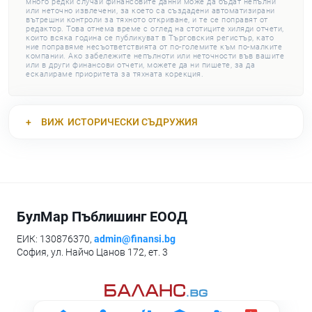
много редки случаи финансовите данни може да бъдат непълни
или неточно извлечени, за което са създадени автоматизирани
вътрешни контроли за тяхното откриване, и те се поправят от
редактор. Това отнема време с оглед на стотиците хиляди отчети,
които всяка година се публикуват в Търговския регистър, като
ние поправяме несъответствията от по-големите към по-малките
компании. Ако забележите непълноти или неточности във вашите
или в други финансови отчети, можете да ни пишете, за да
ескалираме приоритета за тяхната корекция.
ВИЖ
ИСТОРИЧЕСКИ СЪДРУЖИЯ
БулМар Пъблишинг ЕООД
ЕИК: 130876370,
admin@finansi.bg
София, ул. Найчо Цанов 172, ет. 3