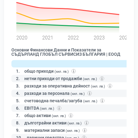
0
2020
2021
2022
2023
2024
Основни Финансови Данни и Показатели за
СЪДЪРЛАНД ГЛОБЪЛ СЪРВИСИЗ БЪЛГАРИЯ | ЕООД
1.
общо приходи
(хил. лв.)
2.
нетни приходи от продажби
(хил. лв.)
3.
разходи за оперативна дейност
(хил. лв.)
4.
разходи за персонала
(хил. лв.)
5.
счетоводна печалба/загуба
(хил. лв.)
6.
EBITDA
(хил. лв.)
7.
общо активи
(хил. лв.)
8.
дълготрайни активи
(хил. лв.)
9.
материални запаси
(хил. лв.)
10.
парични средства