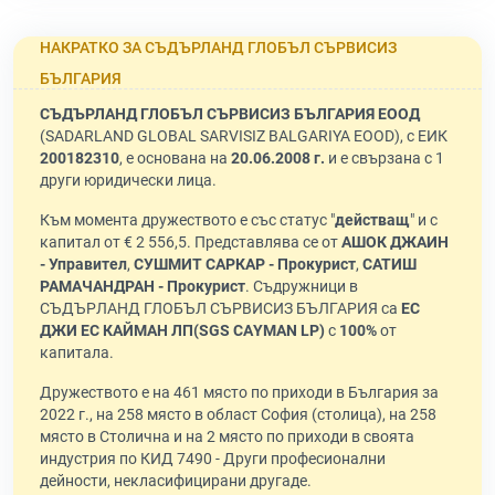
НАКРАТКО ЗА СЪДЪРЛАНД ГЛОБЪЛ СЪРВИСИЗ
БЪЛГАРИЯ
СЪДЪРЛАНД ГЛОБЪЛ СЪРВИСИЗ БЪЛГАРИЯ ЕООД
(SADARLAND GLOBAL SARVISIZ BALGARIYA EOOD), с ЕИК
200182310
, е основана на
20.06.2008 г.
и е свързана с 1
други юридически лица.
Към момента дружеството е със статус "
действащ
" и с
капитал от € 2 556,5. Представлява се от
АШОК ДЖАИН
- Управител
,
СУШМИТ САРКАР - Прокурист
,
САТИШ
РАМАЧАНДРАН - Прокурист
. Съдружници в
СЪДЪРЛАНД ГЛОБЪЛ СЪРВИСИЗ БЪЛГАРИЯ са
ЕС
ДЖИ ЕС КАЙМАН ЛП(SGS САYМАN LР)
с
100%
от
капитала.
Дружеството е на 461 място по приходи в България за
2022 г., на 258 място в област София (столица), на 258
място в Столична и на 2 място по приходи в своята
индустрия по КИД 7490 - Други професионални
дейности, некласифицирани другаде.