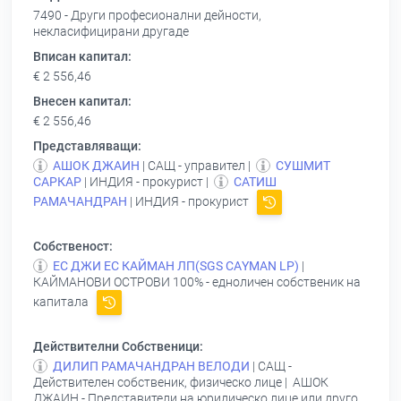
7490 - Други професионални дейности,
некласифицирани другаде
Вписан капитал:
€ 2 556,46
Внесен капитал:
€ 2 556,46
Представляващи:
АШОК ДЖАИН
| САЩ - управител |
СУШМИТ
САРКАР
| ИНДИЯ - прокурист |
САТИШ
РАМАЧАНДРАН
| ИНДИЯ - прокурист
Собственост:
ЕС ДЖИ ЕС КАЙМАН ЛП(SGS САYМАN LР)
|
КАЙМАНОВИ ОСТРОВИ 100% - едноличен собственик на
капитала
Действителни Собственици:
ДИЛИП РАМАЧАНДРАН ВЕЛОДИ
| САЩ -
Действителен собственик, физическо лице |
АШОК
ДЖАИН
- Представители на юридическо лице или друго