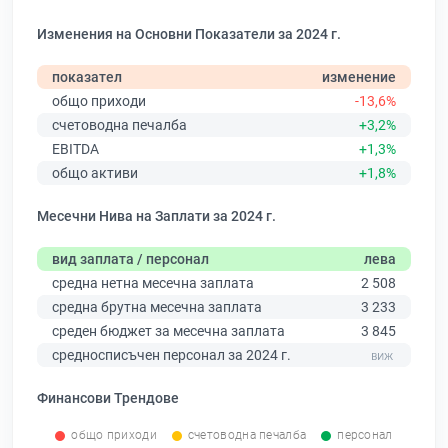
Изменения на Основни Показатели за 2024 г.
показател
изменение
общо приходи
-13,6%
счетоводна печалба
+3,2%
EBITDA
+1,3%
общо активи
+1,8%
Месечни Нива на Заплати за 2024 г.
вид заплата / персонал
лева
средна нетна месечна заплата
2 508
средна брутна месечна заплата
3 233
среден бюджет за месечна заплата
3 845
средносписъчен персонал за 2024 г.
Финансови Трендове
общо приходи
счетоводна печалба
персонал