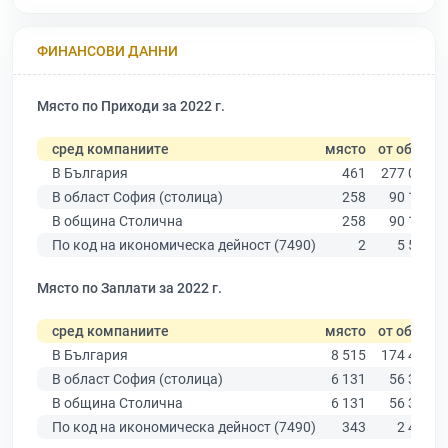
ФИНАНСОВИ ДАННИ
Място по Приходи за 2022 г.
сред компаниите
място
от общо
В България
461
277 019
В област София (столица)
258
90 178
В община Столична
258
90 178
По код на икономическа дейност (7490)
2
5 541
Място по Заплати за 2022 г.
сред компаниите
място
от общо
В България
8 515
174 403
В област София (столица)
6 131
56 378
В община Столична
6 131
56 378
По код на икономическа дейност (7490)
343
2 483