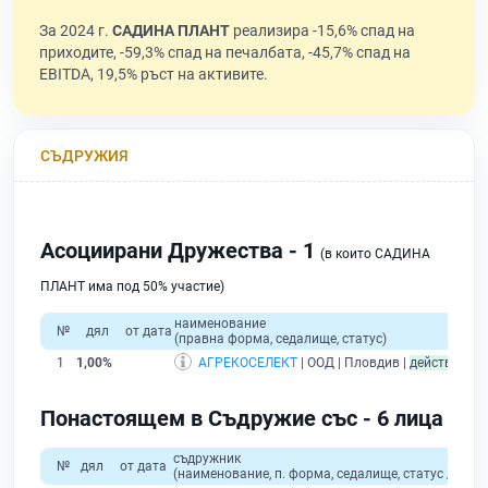
За 2024 г.
САДИНА ПЛАНТ
реализира -15,6% спад на
приходите, -59,3% спад на печалбата, -45,7% спад на
EBITDA, 19,5% ръст на активите.
СЪДРУЖИЯ
Асоциирани Дружества - 1
(в които САДИНА
ПЛАНТ има под 50% участие)
наименование
о
№
дял
от дата
(правна форма, седалище, статус)
при
1
1,00%
АГРЕКОСЕЛЕКТ
| ООД | Пловдив |
действащ
Понастоящем в Съдружие със - 6 лица
съдружник
№
дял
от дата
(наименование, п. форма, седалище, статус / физи