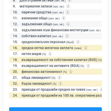
8.
дълготрайни активи
(хил. лв.)
9.
материални запаси
(хил. лв.)
10.
парични средства
(хил. лв.)
11.
вземания общо
(хил. лв.)
12.
задължения общо
(хил. лв.)
13.
задължения към финансови институции
(хил. лв.)
14.
собствен капитал
(хил. лв.)
15.
средносписъчен персонал
(брой)
16.
средна нетна месечна заплата
(лева)
17.
нетен марж
(%)
18.
възвращаемост на собствения капитал (ROE)
(%)
19.
възвращаемост на активите (ROA)
(%)
20.
финансова автономност
(%)
21.
обща ликвидност
(%)
22.
бърза ликвидност
(%)
23.
приходи от продажби средно на човек
(хил. лв.)
24.
приходи от продажби на 100 лв. оперативни разходи