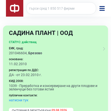
САДИНА ПЛАНТ | ООД
СТАТУС:
действащ
ЕИК, град:
201046604,
Брезово
основана:
11.02.2010
регистрация по ДДС:
ДА - от 23.02.2010 г.
КИД 2008:
1039 -
Преработка и консервиране на други плодове и
зеленчуци без готови ястия
публични контакти:
натисни тук
състояние в регистъра към
09.08.2026