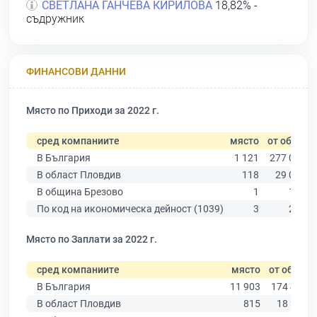
СВЕТЛАНА ГАНЧЕВА КИРИЛОВА
18,82% -
съдружник
ФИНАНСОВИ ДАННИ
Място по Приходи за 2022 г.
сред компаниите
място
от общо
В България
1 121
277 019
В област Пловдив
118
29 067
В община Брезово
1
151
По код на икономическа дейност (1039)
3
265
Място по Заплати за 2022 г.
сред компаниите
място
от общо
В България
11 903
174 403
В област Пловдив
815
18 305