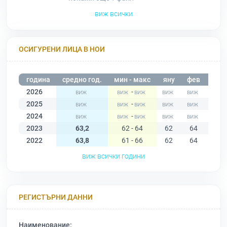
виж всички
ОСИГУРЕНИ ЛИЦА В НОИ
година
средно год.
мин - макс
яну
фев
мар
2026
-
2025
-
2024
-
2023
63,2
62 - 64
62
64
62
2022
63,8
61 - 66
62
64
61
виж всички години
РЕГИСТЪРНИ ДАННИ
Наименование: