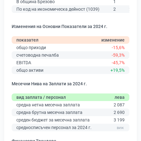
В община Брезово
1
80
По код на икономическа дейност (1039)
2
236
Изменения на Основни Показатели за 2024 г.
показател
изменение
общо приходи
-15,6%
счетоводна печалба
-59,3%
EBITDA
-45,7%
общо активи
+19,5%
Месечни Нива на Заплати за 2024 г.
вид заплата / персонал
лева
средна нетна месечна заплата
2 087
средна брутна месечна заплата
2 690
среден бюджет за месечна заплата
3 199
средносписъчен персонал за 2024 г.