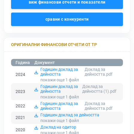
виж финансови отчети и показатели
сравни с конкуренти
ОРИГИНАЛНИ ФИНАНСОВИ ОТЧЕТИ ОТ ТР
Година
Документ
Годишен доклад за
Доклад за
дейността
дейността.pdf
2024
покажи още 1
файл
Годишен доклад за
Доклад за
дейността
дейността (1).pdf
2023
покажи още 1
файл
Годишен доклад за
Доклад за
2022
дейността
дейността.pdf
Годишен доклад за дейността
2021
покажи още 1
файл
Доклад на одитор
2020
покажи още 1
файл