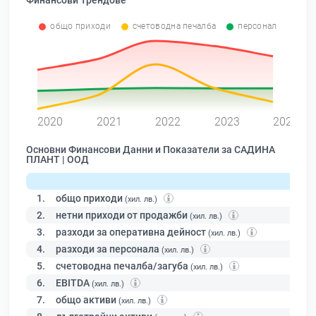
Финансови Трендове
общо приходи
счетоводна печалба
персонал
0
2020
2021
2022
2023
2024
Основни Финансови Данни и Показатели за САДИНА
ПЛАНТ | ООД
1.
общо приходи
(хил. лв.)
2.
нетни приходи от продажби
(хил. лв.)
3.
разходи за оперативна дейност
(хил. лв.)
4.
разходи за персонала
(хил. лв.)
5.
счетоводна печалба/загуба
(хил. лв.)
6.
EBITDA
(хил. лв.)
7.
общо активи
(хил. лв.)