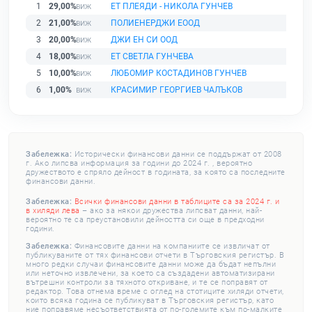
1
29,00%
ЕТ ПЛЕЯДИ - НИКОЛА ГУНЧЕВ
2
21,00%
ПОЛИЕНЕРДЖИ ЕООД
3
20,00%
ДЖИ ЕН СИ ООД
4
18,00%
ЕТ СВЕТЛА ГУНЧЕВА
5
10,00%
ЛЮБОМИР КОСТАДИНОВ ГУНЧЕВ
6
1,00%
КРАСИМИР ГЕОРГИЕВ ЧАЛЪКОВ
Забележка:
Исторически финансови данни се поддържат от 2008
г. Ако липсва информация за години до 2024 г. , вероятно
дружеството е спряло дейност в годината, за която са последните
финансови данни.
Забележка:
Всички финансови данни в таблиците са за 2024 г. и
в хиляди лева
– ако за някои дружества липсват данни, най-
вероятно те са преустановили дейността си още в предходни
години.
Забележка:
Финансовите данни на компаниите се извличат от
публикуваните от тях финансови отчети в Търговския регистър. В
много редки случаи финансовите данни може да бъдат непълни
или неточно извлечени, за което са създадени автоматизирани
вътрешни контроли за тяхното откриване, и те се поправят от
редактор. Това отнема време с оглед на стотиците хиляди отчети,
които всяка година се публикуват в Търговския регистър, като
ние поправяме несъответствията от по-големите към по-малките