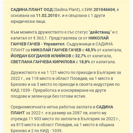
САДИНА ПЛАНТ ООД
(Sadina Plant), с ЕИК
201046604
, е
основана на
11.02.2010 г.
и е свързана с 1 други
юридически лица.
Към момента дружеството е със статус "
действащ
" и с
капитал от € 363,1. Представлява се от
НИКОЛАЙ
ГАНЧЕВ ГАЧЕВ - Управител
. Съдружници в САДИНА
ПЛАНТ са
НИКОЛАЙ ГАНЧЕВ ГАЧЕВ
с
48,5%
от капитала,
ЙОРДАН БОГДАНОВ ИЛИЙКОВ
с
32,7%
от капитала,
СВЕТЛАНА ГАНЧЕВА КИРИЛОВА
с
18,8%
от капитала.
Дружеството е на 1 121 място по приходи в България за
2022 г., на 118 място в област Пловдив, на 1 място в
Брезово и на 3 място по приходи в своята индустрия по
КИД 1039 - Преработка и консервиране на други
плодове и зеленчуци без готови ястия.
Средномесечната нетна работна заплата в
САДИНА
ПЛАНТ
за 2022 г. е в размер на 2087 лв, което му
отрежда 11 903 място по заплати в България за 2022 г.,
на 815 място в област Пловдив, на 1 място в община
Брезово и 2 по КИД - 1039.