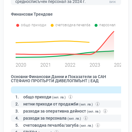
средносписъчен персонал за 2024 г.
Финансови Трендове
общо приходи
счетоводна печалба
персонал
0
2020
2021
2022
2023
2024
Основни Финансови Данни и Показатели за САН
СТЕФАНО ПРОПЪРТИ ДИВЕЛОПМЪНТ | ЕАД
1.
общо приходи
(хил. лв.)
2.
нетни приходи от продажби
(хил. лв.)
3.
разходи за оперативна дейност
(хил. лв.)
4.
разходи за персонала
(хил. лв.)
5.
счетоводна печалба/загуба
(хил. лв.)