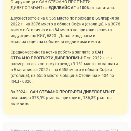
Съдружници в САН СТЕФАНО ПРОПЪРТИ
ДИВЕЛОПМЪНТ са
ЕДЕЛВАЙС АГ
с
100%
от капитала.
Дружеството е на 6 555 място по приходи в България за
2022 г., на 3076 място в област София (столица), на 3076
място в Столична и на 84 място по приходи в своята
индустрия по КИД 6820 - Даване под наем и
експлоатация на собствени недвижими имоти.
Средномесечната нетна работна заплата в
САН
СТЕФАНО ПРОПЪРТИ ДИВЕЛОПМЪНТ
за 2022 г. е в
размер на лв, което му отрежда 9 161 място по заплати
в България за 2022 г., на 6555 място в област София
(столица), на 6555 място в община Столична и 404 по
КИД - 6820.
За 2024 г.
САН СТЕФАНО ПРОПЪРТИ ДИВЕЛОПМЪНТ
реализира 373,9% ръст на приходите, 136,3% ръст на
активите.
Забележка:
Исторически финансови данни се поддържат от 2008