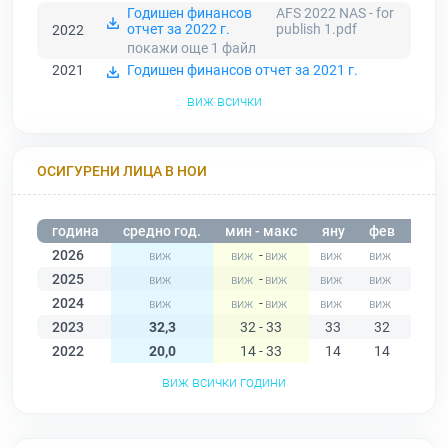
Годишен финансов
AFS 2022 NAS - for
отчет за 2022 г.
publish 1.pdf
2022
покажи още 1
файл
2021
Годишен финансов отчет за 2021 г.
виж всички
ОСИГУРЕНИ ЛИЦА В НОИ
година
средно год.
мин - макс
яну
фев
мар
2026
-
2025
-
2024
-
2023
32,3
32 - 33
33
32
32
2022
20,0
14 - 33
14
14
14
виж всички години