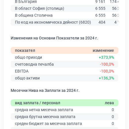
В България
9 161
174 403
В област София (столица)
6 555
56 378
В община Столична
6 555
56 378
По код на икономическа дейност (6820)
404
4 182
Изменения на Основни Показатели за 2024 г.
показател
изменение
общо приходи
+373,9%
счетоводна печалба
-100,0%
EBITDA
-100,0%
общо активи
+136,3%
Месечни Нива на Заплати за 2024 г.
вид заплата / персонал
лева
средна нетна месечна заплата
0
средна брутна месечна заплата
0
среден бюджет за месечна заплата
0