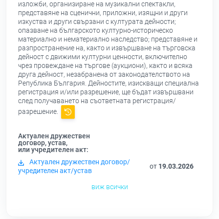
изложби, организиране на музикални спектакли,
представяне на сценични, приложни, изящни и други
изкуства и други свързани с културата дейности;
опазване на българското културно-историческо
материално и нематериално наследство; представяне и
разпространение на, както и извършване на търговска
дейност с движими културни ценности, включително
чрез провеждане на търгове (аукциони), както и всяка
друга дейност, незабранена от законодателството на
Република България. Дейностите, изискващи специална
регистрация и/или разрешение, ще бъдат извършвани
след получаването на съответната регистрация/
разрешение.
Актуален дружествен
договор, устав,
или учредителен акт:
Актуален дружествен договор/
от
19.03.2026
учредителен акт/устав
виж всички