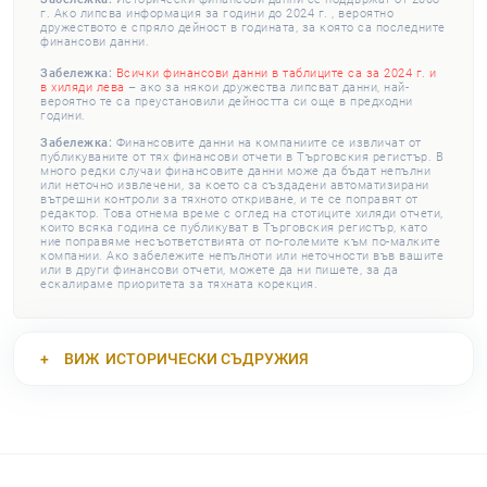
г. Ако липсва информация за години до 2024 г. , вероятно
дружеството е спряло дейност в годината, за която са последните
финансови данни.
Забележка:
Всички финансови данни в таблиците са за 2024 г. и
в хиляди лева
– ако за някои дружества липсват данни, най-
вероятно те са преустановили дейността си още в предходни
години.
Забележка:
Финансовите данни на компаниите се извличат от
публикуваните от тях финансови отчети в Търговския регистър. В
много редки случаи финансовите данни може да бъдат непълни
или неточно извлечени, за което са създадени автоматизирани
вътрешни контроли за тяхното откриване, и те се поправят от
редактор. Това отнема време с оглед на стотиците хиляди отчети,
които всяка година се публикуват в Търговския регистър, като
ние поправяме несъответствията от по-големите към по-малките
компании. Ако забележите непълноти или неточности във вашите
или в други финансови отчети, можете да ни пишете, за да
ескалираме приоритета за тяхната корекция.
ВИЖ
ИСТОРИЧЕСКИ СЪДРУЖИЯ