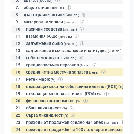
6.
EBITDA
(хил. лв.)
7.
общо активи
(хил. лв.)
8.
дълготрайни активи
(хил. лв.)
9.
материални запаси
(хил. лв.)
10.
парични средства
(хил. лв.)
11.
вземания общо
(хил. лв.)
12.
задължения общо
(хил. лв.)
13.
задължения към финансови институции
(хил. лв.)
14.
собствен капитал
(хил. лв.)
15.
средносписъчен персонал
(брой)
16.
средна нетна месечна заплата
(лева)
17.
нетен марж
(%)
18.
възвращаемост на собствения капитал (ROE)
(%)
19.
възвращаемост на активите (ROA)
(%)
20.
финансова автономност
(%)
21.
обща ликвидност
(%)
22.
бърза ликвидност
(%)
23.
приходи от продажби средно на човек
(хил. лв.)
24.
приходи от продажби на 100 лв. оперативни разходи