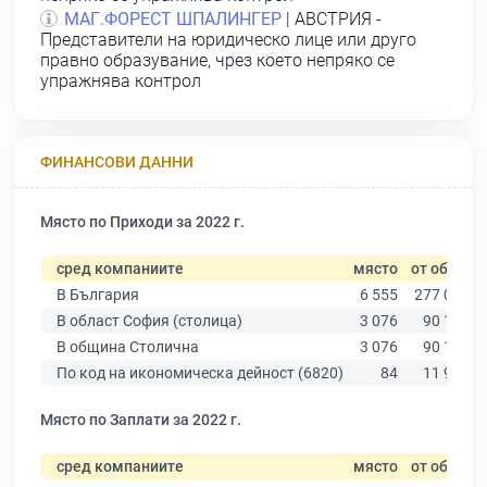
МАГ.ФОРЕСТ ШПАЛИНГЕР
| АВСТРИЯ -
Представители на юридическо лице или друго
правно образувание, чрез което непряко се
упражнява контрол
ФИНАНСОВИ ДАННИ
Място по Приходи за 2022 г.
сред компаниите
място
от общо
В България
6 555
277 019
В област София (столица)
3 076
90 178
В община Столична
3 076
90 178
По код на икономическа дейност (6820)
84
11 940
Място по Заплати за 2022 г.
сред компаниите
място
от общо