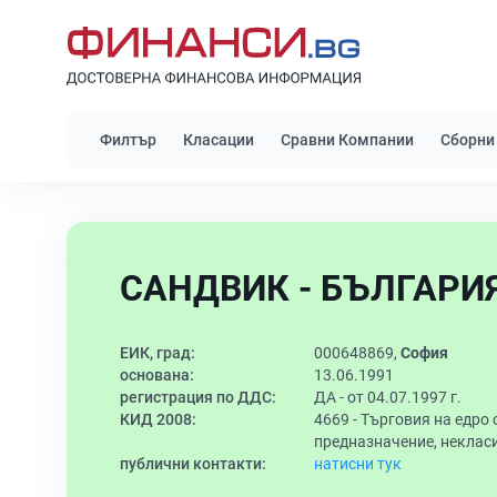
Филтър
Класации
Сравни Компании
Сборни
САНДВИК - БЪЛГАРИЯ
ЕИК, град:
000648869,
София
основана:
13.06.1991
регистрация по ДДС:
ДА - от 04.07.1997 г.
КИД 2008:
4669 -
Търговия на едро 
предназначение, некласи
публични контакти:
натисни тук