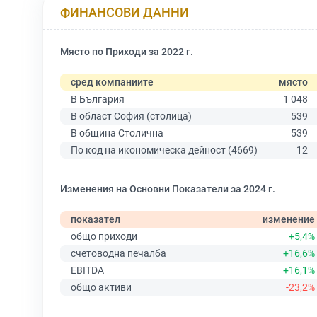
ФИНАНСОВИ ДАННИ
Място по Приходи за 2022 г.
сред компаниите
място
В България
1 048
В област София (столица)
539
В община Столична
539
По код на икономическа дейност (4669)
12
Изменения на Основни Показатели за 2024 г.
показател
изменение
общо приходи
+5,4%
счетоводна печалба
+16,6%
EBITDA
+16,1%
общо активи
-23,2%