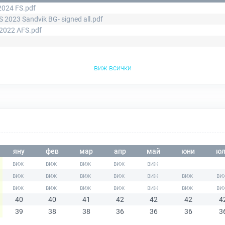
2024 FS.pdf
S 2023 Sandvik BG- signed all.pdf
 2022 AFS.pdf
виж всички
яну
фев
мар
апр
май
юни
юл
40
40
41
42
42
42
4
39
38
38
36
36
36
3