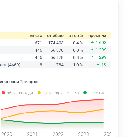
място
от общо
в топ %
промяна
1 608
671
174 403
0,4 %
1 299
446
56 378
0,8 %
1 299
446
56 378
0,8 %
19
ост (4669)
8
784
1,0 %
инансови Трендове
общо приходи
счетоводна печалба
персонал
2020
2021
2022
2023
2024