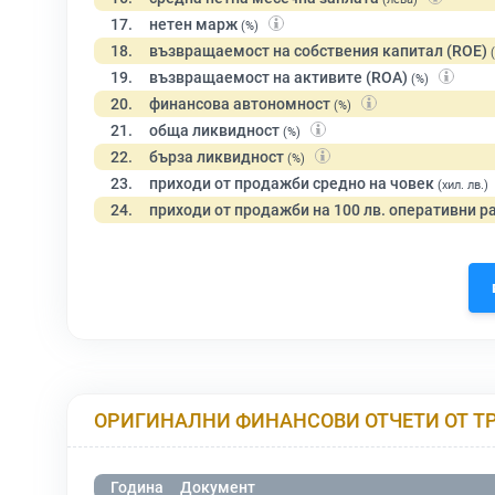
17.
нетен марж
(%)
18.
възвращаемост на собствения капитал (ROE)
19.
възвращаемост на активите (ROA)
(%)
20.
финансова автономност
(%)
21.
обща ликвидност
(%)
22.
бърза ликвидност
(%)
23.
приходи от продажби средно на човек
(хил. лв.)
24.
приходи от продажби на 100 лв. оперативни р
ОРИГИНАЛНИ ФИНАНСОВИ ОТЧЕТИ ОТ Т
Година
Документ