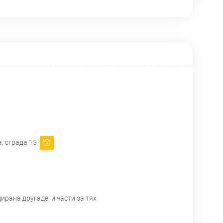
а, сграда 15
рана другаде, и части за тях