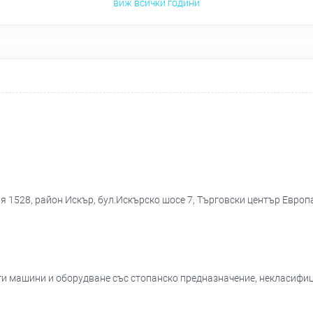
виж всички години
я 1528, район Искър, бул.Искърско шосе 7, Търговски център Европ
уги машини и оборудване със стопанско предназначение, некласифици