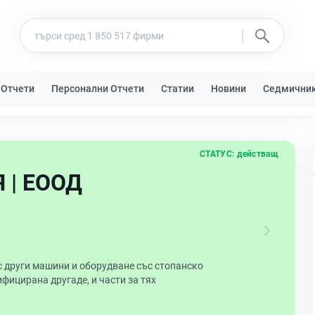
 Отчети
Персонални Отчети
Статии
Новини
Седмични
СТАТУС:
действащ
 | ЕООД
с други машини и оборудване със стопанско
фицирана другаде, и части за тях