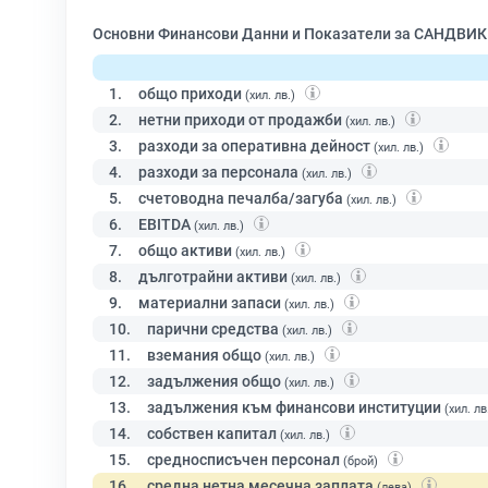
Основни Финансови Данни и Показатели за САНДВИК
1.
общо приходи
(хил. лв.)
2.
нетни приходи от продажби
(хил. лв.)
3.
разходи за оперативна дейност
(хил. лв.)
4.
разходи за персонала
(хил. лв.)
5.
счетоводна печалба/загуба
(хил. лв.)
6.
EBITDA
(хил. лв.)
7.
общо активи
(хил. лв.)
8.
дълготрайни активи
(хил. лв.)
9.
материални запаси
(хил. лв.)
10.
парични средства
(хил. лв.)
11.
вземания общо
(хил. лв.)
12.
задължения общо
(хил. лв.)
13.
задължения към финансови институции
(хил. лв
14.
собствен капитал
(хил. лв.)
15.
средносписъчен персонал
(брой)
16.
средна нетна месечна заплата
(лева)