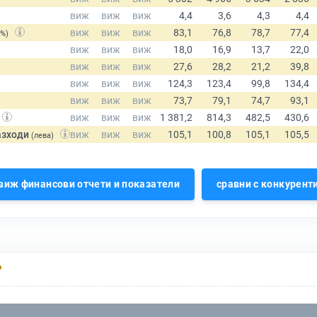
(%)
азходи
(лева)
виж финансови отчети и показатели
сравни с конкурент
Р