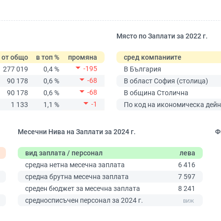
Място по Заплати за 2022 г.
от общо
в топ %
промяна
сред компаниите
-195
277 019
0,4 %
В България
-68
90 178
0,6 %
В област София (столица)
-68
90 178
0,6 %
В община Столична
-1
1 133
1,1 %
По код на икономическа дейн
Месечни Нива на Заплати за 2024 г.
Ф
вид заплата / персонал
лева
средна нетна месечна заплата
6 416
средна брутна месечна заплата
7 597
среден бюджет за месечна заплата
8 241
0
средносписъчен персонал за 2024 г.