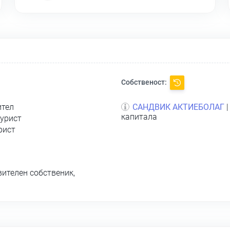
Собственост:
ител
САНДВИК АКТИЕБОЛАГ
|
капитала
урист
рист
вителен собственик,