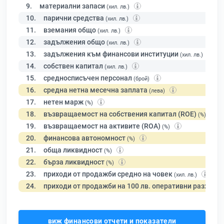
9.
материални запаси
(хил. лв.)
10.
парични средства
(хил. лв.)
11.
вземания общо
(хил. лв.)
12.
задължения общо
(хил. лв.)
13.
задължения към финансови институции
(хил. лв.)
14.
собствен капитал
(хил. лв.)
15.
средносписъчен персонал
(брой)
16.
средна нетна месечна заплата
(лева)
17.
нетен марж
(%)
18.
възвращаемост на собствения капитал (ROE)
(%)
19.
възвращаемост на активите (ROA)
(%)
20.
финансова автономност
(%)
21.
обща ликвидност
(%)
22.
бърза ликвидност
(%)
23.
приходи от продажби средно на човек
(хил. лв.)
24.
приходи от продажби на 100 лв. оперативни разходи
виж финансови отчети и показатели