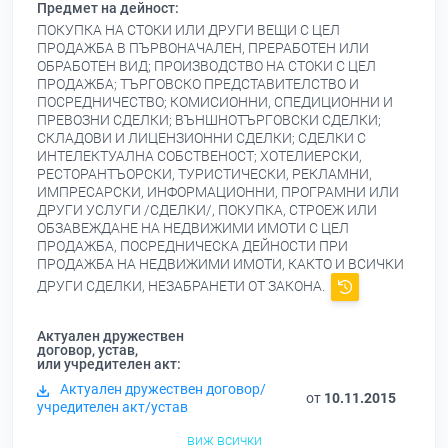
Предмет на дейност:
ПОКУПКА НА СТОКИ ИЛИ ДРУГИ ВЕЩИ С ЦЕЛ
ПРОДАЖБА В ПЪРВОНАЧАЛЕН, ПРЕРАБОТЕН ИЛИ
ОБРАБОТЕН ВИД; ПРОИЗВОДСТВО НА СТОКИ С ЦЕЛ
ПРОДАЖБА; ТЪРГОВСКО ПРЕДСТАВИТЕЛСТВО И
ПОСРЕДНИЧЕСТВО; КОМИСИОННИ, СПЕДИЦИОННИ И
ПРЕВОЗНИ СДЕЛКИ; ВЪНШНОТЪРГОВСКИ СДЕЛКИ;
СКЛАДОВИ И ЛИЦЕНЗИОННИ СДЕЛКИ; СДЕЛКИ С
ИНТЕЛЕКТУАЛНА СОБСТВЕНОСТ; ХОТЕЛИЕРСКИ,
РЕСТОРАНТЪОРСКИ, ТУРИСТИЧЕСКИ, РЕКЛАМНИ,
ИМПРЕСАРСКИ, ИНФОРМАЦИОННИ, ПРОГРАМНИ ИЛИ
ДРУГИ УСЛУГИ /СДЕЛКИ/, ПОКУПКА, СТРОЕЖ ИЛИ
ОБЗАВЕЖДАНЕ НА НЕДВИЖИМИ ИМОТИ С ЦЕЛ
ПРОДАЖБА, ПОСРЕДНИЧЕСКА ДЕЙНОСТИ ПРИ
ПРОДАЖБА НА НЕДВИЖИМИ ИМОТИ, КАКТО И ВСИЧКИ
ДРУГИ СДЕЛКИ, НЕЗАБРАНЕТИ ОТ ЗАКОНА.
Актуален дружествен
договор, устав,
или учредителен акт:
Актуален дружествен договор/
от
10.11.2015
учредителен акт/устав
виж всички