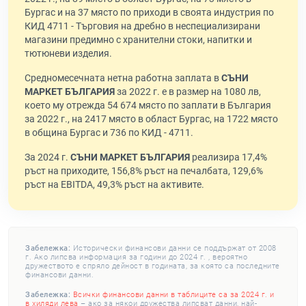
Бургас и на 37 място по приходи в своята индустрия по
КИД 4711 - Търговия на дребно в неспециализирани
магазини предимно с хранителни стоки, напитки и
тютюневи изделия.
Средномесечната нетна работна заплата в
СЪНИ
МАРКЕТ БЪЛГАРИЯ
за 2022 г. е в размер на 1080 лв,
което му отрежда 54 674 място по заплати в България
за 2022 г., на 2417 място в област Бургас, на 1722 място
в община Бургас и 736 по КИД - 4711.
За 2024 г.
СЪНИ МАРКЕТ БЪЛГАРИЯ
реализира 17,4%
ръст на приходите, 156,8% ръст на печалбата, 129,6%
ръст на EBITDA, 49,3% ръст на активите.
Забележка:
Исторически финансови данни се поддържат от 2008
г. Ако липсва информация за години до 2024 г. , вероятно
дружеството е спряло дейност в годината, за която са последните
финансови данни.
Забележка:
Всички финансови данни в таблиците са за 2024 г. и
в хиляди лева
– ако за някои дружества липсват данни, най-