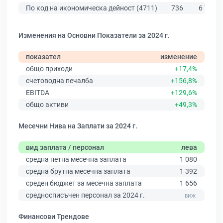
По код на икономическа дейност (4711)
736
6 773
Изменения на Основни Показатели за 2024 г.
показател
изменение
общо приходи
+17,4%
счетоводна печалба
+156,8%
EBITDA
+129,6%
общо активи
+49,3%
Месечни Нива на Заплати за 2024 г.
вид заплата / персонал
лева
средна нетна месечна заплата
1 080
средна брутна месечна заплата
1 392
среден бюджет за месечна заплата
1 656
средносписъчен персонал за 2024 г.
Финансови Трендове