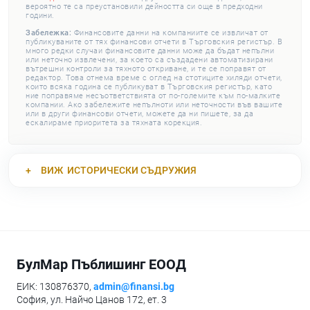
вероятно те са преустановили дейността си още в предходни
години.
Забележка:
Финансовите данни на компаниите се извличат от
публикуваните от тях финансови отчети в Търговския регистър. В
много редки случаи финансовите данни може да бъдат непълни
или неточно извлечени, за което са създадени автоматизирани
вътрешни контроли за тяхното откриване, и те се поправят от
редактор. Това отнема време с оглед на стотиците хиляди отчети,
които всяка година се публикуват в Търговския регистър, като
ние поправяме несъответствията от по-големите към по-малките
компании. Ако забележите непълноти или неточности във вашите
или в други финансови отчети, можете да ни пишете, за да
ескалираме приоритета за тяхната корекция.
ВИЖ
ИСТОРИЧЕСКИ СЪДРУЖИЯ
БулМар Пъблишинг ЕООД
ЕИК: 130876370,
admin@finansi.bg
София, ул. Найчо Цанов 172, ет. 3