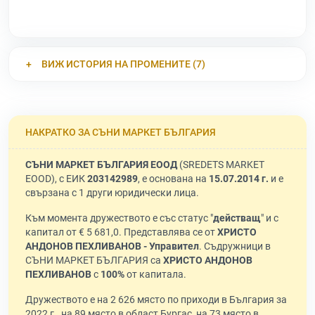
ВИЖ ИСТОРИЯ НА ПРОМЕНИТЕ (7)
НАКРАТКО ЗА СЪНИ МАРКЕТ БЪЛГАРИЯ
СЪНИ МАРКЕТ БЪЛГАРИЯ ЕООД
(SREDETS MARKET
EOOD), с ЕИК
203142989
, е основана на
15.07.2014 г.
и е
свързана с 1 други юридически лица.
Към момента дружеството е със статус "
действащ
" и с
капитал от € 5 681,0. Представлява се от
ХРИСТО
АНДОНОВ ПЕХЛИВАНОВ - Управител
. Съдружници в
СЪНИ МАРКЕТ БЪЛГАРИЯ са
ХРИСТО АНДОНОВ
ПЕХЛИВАНОВ
с
100%
от капитала.
Дружеството е на 2 626 място по приходи в България за
2022 г., на 89 място в област Бургас, на 73 място в