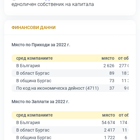
едноличен собственик на капитала
ФИНАНСОВИ ДАННИ
Място по Приходи за 2022 г.
сред компаниите
място
от общо
В България
2 626
277 019
В област Бургас
89
18 275
В община Бургас
73
11 315
По код на икономическа дейност (4711)
37
9 025
Място по Заплати за 2022 г.
сред компаниите
място
от общо
В България
54 674
174 403
В област Бургас
2 417
11 009
В община Бургас
1 722
6 879