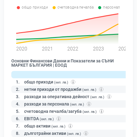
общо приходи
счетоводна печалба
персонал
0
2020
2021
2022
2023
2024
Основни Финансови Данни и Показатели за СЪНИ
МАРКЕТ БЪЛГАРИЯ | ЕООД
1.
общо приходи
(хил. лв.)
2.
нетни приходи от продажби
(хил. лв.)
3.
разходи за оперативна дейност
(хил. лв.)
4.
разходи за персонала
(хил. лв.)
5.
счетоводна печалба/загуба
(хил. лв.)
6.
EBITDA
(хил. лв.)
7.
общо активи
(хил. лв.)
8.
дълготрайни активи
(хил. лв.)