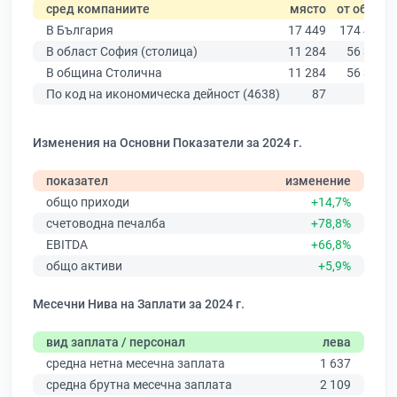
сред компаниите
място
от общо
В България
17 449
174 403
В област София (столица)
11 284
56 378
В община Столична
11 284
56 378
По код на икономическа дейност (4638)
87
576
Изменения на Основни Показатели за 2024 г.
показател
изменение
общо приходи
+14,7%
счетоводна печалба
+78,8%
EBITDA
+66,8%
общо активи
+5,9%
Месечни Нива на Заплати за 2024 г.
вид заплата / персонал
лева
средна нетна месечна заплата
1 637
средна брутна месечна заплата
2 109