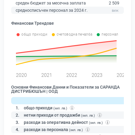
среден бюджет за месечна заплата
2 509
средносписъчен персонал за 2024 г.
Финансови Трендове
общо приходи
счетоводна печалба
персонал
0
2020
2021
2022
2023
2024
Основни Финансови Данни и Показатели за САРАНДА
ДИСТРИБЮШЪН | ООД
1.
общо приходи
(хил. лв.)
2.
нетни приходи от продажби
(хил. лв.)
3.
разходи за оперативна дейност
(хил. лв.)
4.
разходи за персонала
(хил. лв.)