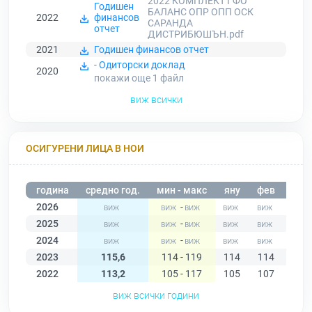
2022 КОМПЛЕКТ ГФО
Годишен
БАЛАНС ОПР ОПП ОСК
2022
финансов
САРАНДА
отчет
ДИСТРИБЮШЪН.pdf
2021
Годишен финансов отчет
- Одиторски доклад
2020
покажи още 1
файл
виж всички
ОСИГУРЕНИ ЛИЦА В НОИ
година
средно год.
мин - макс
яну
фев
мар
2026
-
2025
-
2024
-
2023
115,6
114 - 119
114
114
115
2022
113,2
105 - 117
105
107
109
виж всички години