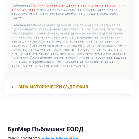
Забележка:
Всички финансови данни в таблиците са за 2024 г. и
в хиляди лева
– ако за някои дружества липсват данни, най-
вероятно те са преустановили дейността си още в предходни
години.
Забележка:
Финансовите данни на компаниите се извличат от
публикуваните от тях финансови отчети в Търговския регистър. В
много редки случаи финансовите данни може да бъдат непълни
или неточно извлечени, за което са създадени автоматизирани
вътрешни контроли за тяхното откриване, и те се поправят от
редактор. Това отнема време с оглед на стотиците хиляди отчети,
които всяка година се публикуват в Търговския регистър, като
ние поправяме несъответствията от по-големите към по-малките
компании. Ако забележите непълноти или неточности във вашите
или в други финансови отчети, можете да ни пишете, за да
ескалираме приоритета за тяхната корекция.
ВИЖ
ИСТОРИЧЕСКИ СЪДРУЖИЯ
БулМар Пъблишинг ЕООД