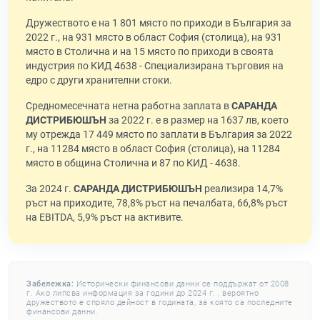
Дружеството е на 1 801 място по приходи в България за
2022 г., на 931 място в област София (столица), на 931
място в Столична и на 15 място по приходи в своята
индустрия по КИД 4638 - Специализирана търговия на
едро с други хранителни стоки.
Средномесечната нетна работна заплата в
САРАНДА
ДИСТРИБЮШЪН
за 2022 г. е в размер на 1637 лв, което
му отрежда 17 449 място по заплати в България за 2022
г., на 11284 място в област София (столица), на 11284
място в община Столична и 87 по КИД - 4638.
За 2024 г.
САРАНДА ДИСТРИБЮШЪН
реализира 14,7%
ръст на приходите, 78,8% ръст на печалбата, 66,8% ръст
на EBITDA, 5,9% ръст на активите.
Забележка:
Исторически финансови данни се поддържат от 2008
г. Ако липсва информация за години до 2024 г. , вероятно
дружеството е спряло дейност в годината, за която са последните
финансови данни.