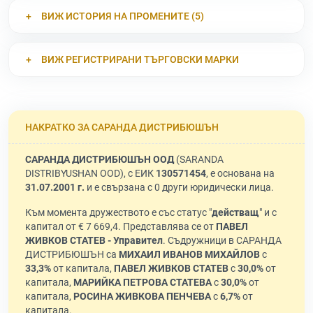
ВИЖ ИСТОРИЯ НА ПРОМЕНИТЕ (5)
ВИЖ РЕГИСТРИРАНИ ТЪРГОВСКИ МАРКИ
НАКРАТКО ЗА САРАНДА ДИСТРИБЮШЪН
САРАНДА ДИСТРИБЮШЪН ООД
(SARANDA
DISTRIBYUSHAN OOD), с ЕИК
130571454
, е основана на
31.07.2001 г.
и е свързана с 0 други юридически лица.
Към момента дружеството е със статус "
действащ
" и с
капитал от € 7 669,4. Представлява се от
ПАВЕЛ
ЖИВКОВ СТАТЕВ - Управител
. Съдружници в САРАНДА
ДИСТРИБЮШЪН са
МИХАИЛ ИВАНОВ МИХАЙЛОВ
с
33,3%
от капитала,
ПАВЕЛ ЖИВКОВ СТАТЕВ
с
30,0%
от
капитала,
МАРИЙКА ПЕТРОВА СТАТЕВА
с
30,0%
от
капитала,
РОСИНА ЖИВКОВА ПЕНЧЕВА
с
6,7%
от
капитала.