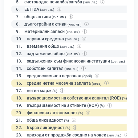
5.
счетоводна печалба/загуба
(хил. лв.)
6.
EBITDA
(хил. лв.)
7.
общо активи
(хил. лв.)
8.
дълготрайни активи
(хил. лв.)
9.
материални запаси
(хил. лв.)
10.
парични средства
(хил. лв.)
11.
вземания общо
(хил. лв.)
12.
задължения общо
(хил. лв.)
13.
задължения към финансови институции
(хил. лв.)
14.
собствен капитал
(хил. лв.)
15.
средносписъчен персонал
(брой)
16.
средна нетна месечна заплата
(лева)
17.
нетен марж
(%)
18.
възвращаемост на собствения капитал (ROE)
(%)
19.
възвращаемост на активите (ROA)
(%)
20.
финансова автономност
(%)
21.
обща ликвидност
(%)
22.
бърза ликвидност
(%)
23.
приходи от продажби средно на човек
(хил. лв.)