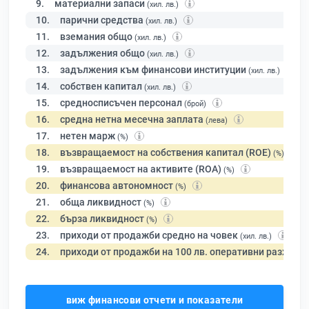
9.
материални запаси
(хил. лв.)
10.
парични средства
(хил. лв.)
11.
вземания общо
(хил. лв.)
12.
задължения общо
(хил. лв.)
13.
задължения към финансови институции
(хил. лв.)
14.
собствен капитал
(хил. лв.)
15.
средносписъчен персонал
(брой)
16.
средна нетна месечна заплата
(лева)
17.
нетен марж
(%)
18.
възвращаемост на собствения капитал (ROE)
(%)
19.
възвращаемост на активите (ROA)
(%)
20.
финансова автономност
(%)
21.
обща ликвидност
(%)
22.
бърза ликвидност
(%)
23.
приходи от продажби средно на човек
(хил. лв.)
24.
приходи от продажби на 100 лв. оперативни разходи
виж финансови отчети и показатели