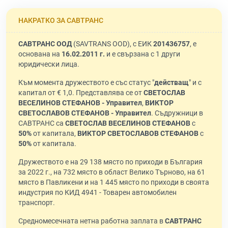
НАКРАТКО ЗА САВТРАНС
САВТРАНС ООД
(SAVTRANS OOD), с ЕИК
201436757
, е
основана на
16.02.2011 г.
и е свързана с 1 други
юридически лица.
Към момента дружеството е със статус "
действащ
" и с
капитал от € 1,0. Представлява се от
СВЕТОСЛАВ
ВЕСЕЛИНОВ СТЕФАНОВ - Управител
,
ВИКТОР
СВЕТОСЛАВОВ СТЕФАНОВ - Управител
. Съдружници в
САВТРАНС са
СВЕТОСЛАВ ВЕСЕЛИНОВ СТЕФАНОВ
с
50%
от капитала,
ВИКТОР СВЕТОСЛАВОВ СТЕФАНОВ
с
50%
от капитала.
Дружеството е на 29 138 място по приходи в България
за 2022 г., на 732 място в област Велико Търново, на 61
място в Павликени и на 1 445 място по приходи в своята
индустрия по КИД 4941 - Товарен автомобилен
транспорт.
Средномесечната нетна работна заплата в
САВТРАНС