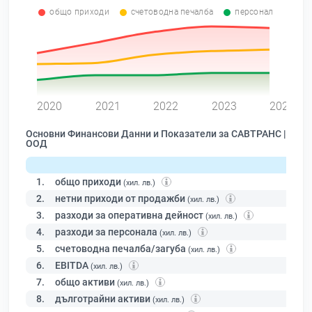
общо приходи
счетоводна печалба
персонал
0
2020
2021
2022
2023
2024
Основни Финансови Данни и Показатели за САВТРАНС |
ООД
1.
общо приходи
(хил. лв.)
2.
нетни приходи от продажби
(хил. лв.)
3.
разходи за оперативна дейност
(хил. лв.)
4.
разходи за персонала
(хил. лв.)
5.
счетоводна печалба/загуба
(хил. лв.)
6.
EBITDA
(хил. лв.)
7.
общо активи
(хил. лв.)
8.
дълготрайни активи
(хил. лв.)