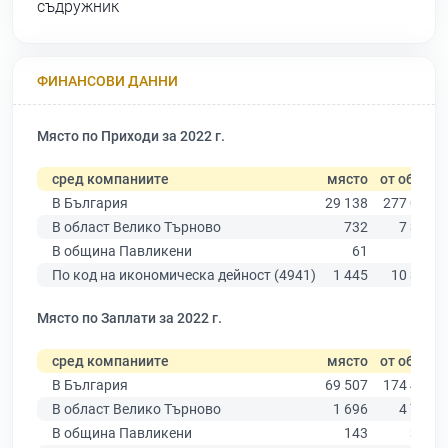
съдружник
ФИНАНСОВИ ДАННИ
Място по Приходи за 2022 г.
сред компаниите
място
от общо
В България
29 138
277 019
В област Велико Търново
732
7 358
В община Павликени
61
534
По код на икономическа дейност (4941)
1 445
10 330
Място по Заплати за 2022 г.
сред компаниите
място
от общо
В България
69 507
174 403
В област Велико Търново
1 696
4 787
В община Павликени
143
360