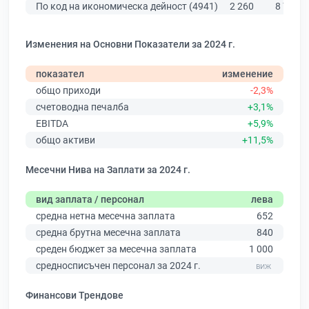
По код на икономическа дейност (4941)
2 260
8 756
Изменения на Основни Показатели за 2024 г.
показател
изменение
общо приходи
-2,3%
счетоводна печалба
+3,1%
EBITDA
+5,9%
общо активи
+11,5%
Месечни Нива на Заплати за 2024 г.
вид заплата / персонал
лева
средна нетна месечна заплата
652
средна брутна месечна заплата
840
среден бюджет за месечна заплата
1 000
средносписъчен персонал за 2024 г.
Финансови Трендове