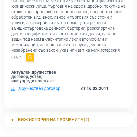
посредничество на местни и чуждестранни физически и
юридически лица, търговия на едро и дребно, покупка на
стоки с цел продажба в първоначален, преработен или
обработен вид, внос, износ и търговия със стоки и
услуги, автосервиз и пътна помощ, вътрешно и
външнотърговска дейност, бартерни, реекспортни и
други специфични външнотърговски сделки, даване
вещи под наем включително леки автомобили и
механизация, извършване и на други дейности,
незабранени със закон, указ или акт на Министерския
съвет.
Актуален дружествен
договор, устав,
или учредителен акт:
Дружествен договор
от
16.02.2011
ВИЖ ИСТОРИЯ НА ПРОМЕНИТЕ (2)