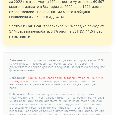
за 2022 г. е в размер на 652 лв, което му отрежда 69 507
място по заплати в България за 2022 г., на 1696 място в
област Велико Търново, на 143 място в община
Павликени и 2 260 по КИД - 4941.
За 2024 г.
САВТРАНС
реализира -2,3% спад на приходите,
3,1% ръст на печалбата, 5,9% ръст на EBITDA, 11,5% ръст
на активите.
Забележка:
Исторически финансови данни се поддържат от 2008
г. Ако липсва информация за години до 2024 г. , вероятно
дружеството е спряло дейност в годината, за която са последните
финансови данни.
Забележка:
Всички финансови данни в таблиците са за 2024 г. и
в хиляди лева
– ако за някои дружества липсват данни, най-
вероятно те са преустановили дейността си още в предходни
години.
Забележка:
Финансовите данни на компаниите се извличат от
публикуваните от тях финансови отчети в Търговския регистър. В
много редки случаи финансовите данни може да бъдат непълни
или неточно извлечени, за което са създадени автоматизирани
вътрешни контроли за тяхното откриване, и те се поправят от
редактор. Това отнема време с оглед на стотиците хиляди отчети,
които всяка година се публикуват в Търговския регистър, като