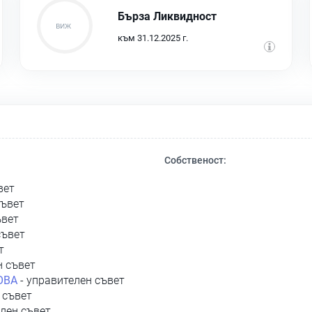
Бърза Ликвидност
към 31.12.2025 г.
Собственост:
вет
съвет
ъвет
съвет
т
н съвет
ОВА
- управителен съвет
 съвет
елен съвет