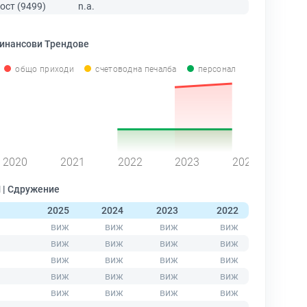
ост (9499)
n.a.
инансови Трендове
общо приходи
счетоводна печалба
персонал
2020
2021
2022
2023
2024
| Сдружение
2025
2024
2023
2022