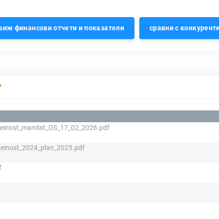
виж финансови отчети и показатели
сравни с конкурент
Р
deinost_mandat_OS_17_02_2026.pdf
einost_2024_plan_2025.pdf
f