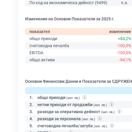
По код на икономическа дейност (9499)
n.a.
Изменения на Основни Показатели за 2025 г.
показател
изменение
общо приходи
+84,2%
счетоводна печалба
-100,0%
EBITDA
-100,0%
общо активи
-94,1%
Основни Финансови Данни и Показатели за СДРУЖ
1.
общо приходи
(хил. лв.)
2.
нетни приходи от продажби
(хил. лв.)
3.
разходи за оперативна дейност
(хил. лв.)
4.
разходи за персонала
(хил. лв.)
5.
счетоводна печалба/загуба
(хил. лв.)