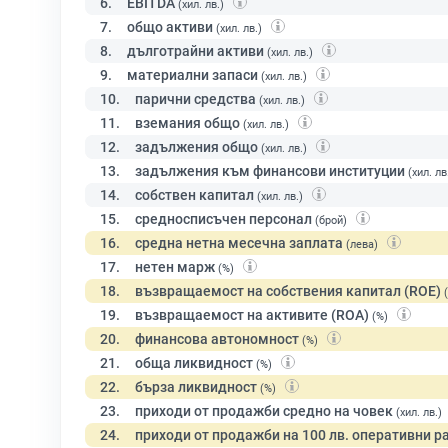
6.
EBITDA
(хил. лв.)
7.
общо активи
(хил. лв.)
8.
дълготрайни активи
(хил. лв.)
9.
материални запаси
(хил. лв.)
10.
парични средства
(хил. лв.)
11.
вземания общо
(хил. лв.)
12.
задължения общо
(хил. лв.)
13.
задължения към финансови институции
(хил. лв
14.
собствен капитал
(хил. лв.)
15.
средносписъчен персонал
(брой)
16.
средна нетна месечна заплата
(лева)
17.
нетен марж
(%)
18.
възвращаемост на собствения капитал (ROE)
19.
възвращаемост на активите (ROA)
(%)
20.
финансова автономност
(%)
21.
обща ликвидност
(%)
22.
бърза ликвидност
(%)
23.
приходи от продажби средно на човек
(хил. лв.)
24.
приходи от продажби на 100 лв. оперативни р