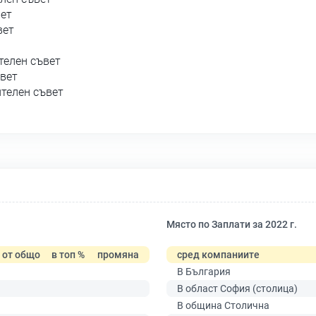
вет
вет
телен съвет
ъвет
ителен съвет
Място по Заплати за 2022 г.
от общо
в топ %
промяна
сред компаниите
В България
В област София (столица)
В община Столична