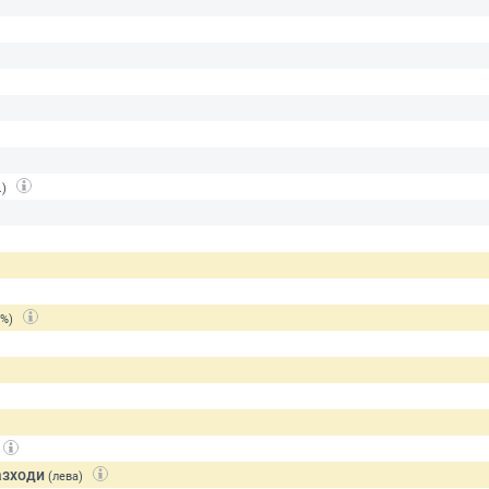
.)
(%)
азходи
(лева)