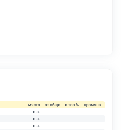
място
от общо
в топ %
промяна
n.a.
n.a.
n.a.