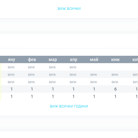
виж всички
яну
фев
мар
апр
май
юни
юл
1
1
1
1
1
6
1
1
1
1
1
1
1
1
виж всички години