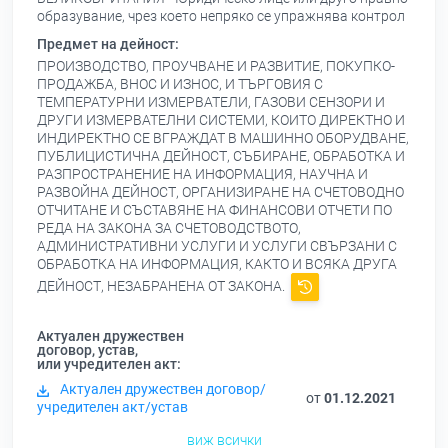
образувание, чрез което непряко се упражнява контрол
Предмет на дейност:
ПРОИЗВОДСТВО, ПРОУЧВАНЕ И РАЗВИТИЕ, ПОКУПКО-
ПРОДАЖБА, ВНОС И ИЗНОС, И ТЪРГОВИЯ С
ТЕМПЕРАТУРНИ ИЗМЕРВАТЕЛИ, ГАЗОВИ СЕНЗОРИ И
ДРУГИ ИЗМЕРВАТЕЛНИ СИСТЕМИ, КОИТО ДИРЕКТНО И
ИНДИРЕКТНО СЕ ВГРАЖДАТ В МАШИННО ОБОРУДВАНЕ,
ПУБЛИЦИСТИЧНА ДЕЙНОСТ, СЪБИРАНЕ, ОБРАБОТКА И
РАЗПРОСТРАНЕНИЕ НА ИНФОРМАЦИЯ, НАУЧНА И
РАЗВОЙНА ДЕЙНОСТ, ОРГАНИЗИРАНЕ НА СЧЕТОВОДНО
ОТЧИТАНЕ И СЪСТАВЯНЕ НА ФИНАНСОВИ ОТЧЕТИ ПО
РЕДА НА ЗАКОНА ЗА СЧЕТОВОДСТВОТО,
АДМИНИСТРАТИВНИ УСЛУГИ И УСЛУГИ СВЪРЗАНИ С
ОБРАБОТКА НА ИНФОРМАЦИЯ, КАКТО И ВСЯКА ДРУГА
ДЕЙНОСТ, НЕЗАБРАНЕНА ОТ ЗАКОНА.
Актуален дружествен
договор, устав,
или учредителен акт:
Актуален дружествен договор/
от
01.12.2021
учредителен акт/устав
виж всички