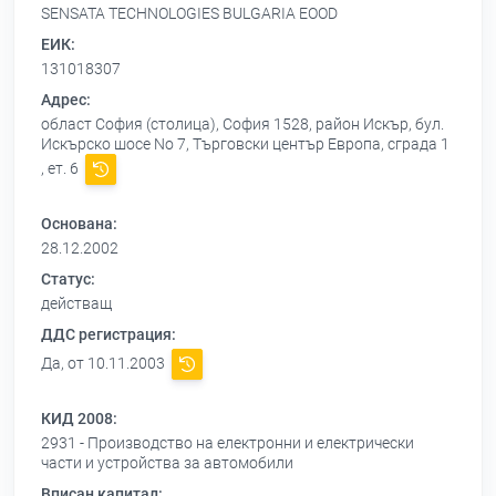
SENSATA TECHNOLOGIES BULGARIA EOOD
ЕИК:
131018307
Адрес:
област София (столица), София 1528, район Искър, бул.
Искърско шосе No 7, Търговски център Европа, сграда 1
, ет. 6
Основана:
28.12.2002
Статус:
действащ
ДДС регистрация:
Да, от 10.11.2003
КИД 2008:
2931 - Производство на електронни и електрически
части и устройства за автомобили
Вписан капитал: