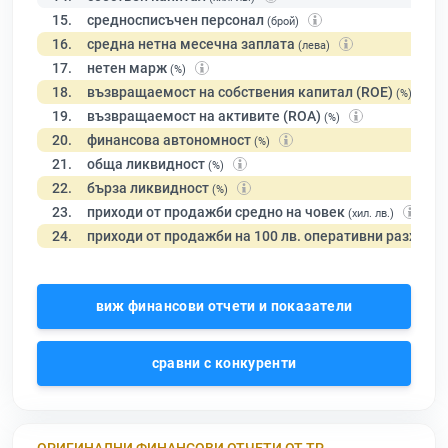
15.
средносписъчен персонал
(брой)
16.
средна нетна месечна заплата
(лева)
17.
нетен марж
(%)
18.
възвращаемост на собствения капитал (ROE)
(%)
19.
възвращаемост на активите (ROA)
(%)
20.
финансова автономност
(%)
21.
обща ликвидност
(%)
22.
бърза ликвидност
(%)
23.
приходи от продажби средно на човек
(хил. лв.)
24.
приходи от продажби на 100 лв. оперативни разходи
виж финансови отчети и показатели
сравни с конкуренти
ОРИГИНАЛНИ ФИНАНСОВИ ОТЧЕТИ ОТ ТР