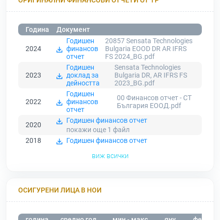
Година
Документ
Годишен
20857 Sensata Technologies
2024
финансов
Bulgaria EOOD DR AR IFRS
отчет
FS 2024_BG.pdf
Годишен
Sensata Technologies
2023
доклад за
Bulgaria DR, AR IFRS FS
дейността
2023_BG.pdf
Годишен
00 Финансов отчет - СТ
2022
финансов
България ЕООД.pdf
отчет
Годишен финансов отчет
2020
покажи още 1
файл
2018
Годишен финансов отчет
виж всички
ОСИГУРЕНИ ЛИЦА В НОИ
година
средно год.
мин - макс
яну
фев