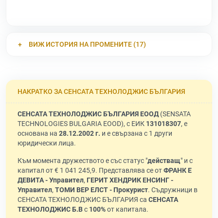
ВИЖ ИСТОРИЯ НА ПРОМЕНИТЕ (17)
НАКРАТКО ЗА СЕНСАТА ТЕХНОЛОДЖИС БЪЛГАРИЯ
СЕНСАТА ТЕХНОЛОДЖИС БЪЛГАРИЯ ЕООД
(SENSATA
TECHNOLOGIES BULGARIA EOOD), с ЕИК
131018307
, е
основана на
28.12.2002 г.
и е свързана с 1 други
юридически лица.
Към момента дружеството е със статус "
действащ
" и с
капитал от € 1 041 245,9. Представлява се от
ФРАНК Е
ДЕВИТА - Управител
,
ГЕРИТ ХЕНДРИК ЕНСИНГ -
Управител
,
ТОМИ ВЕР ЕЛСТ - Прокурист
. Съдружници в
СЕНСАТА ТЕХНОЛОДЖИС БЪЛГАРИЯ са
СЕНСАТА
ТЕХНОЛОДЖИС Б.В
с
100%
от капитала.