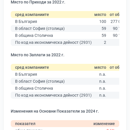
Място по Приходи за 2022 г.
сред компаниите
място
от общо
В България
100
277 019
В област София (столица)
59
90 178
В община Столична
59
90 178
По код на икономическа дейност (2931)
2
23
Място по Заплати за 2022 г.
сред компаниите
място
от общо
В България
n.a.
В област София (столица)
n.a.
В община Столична
n.a.
По код на икономическа дейност (2931)
n.a.
Изменения на Основни Показатели за 2024 г.
показател
изменение