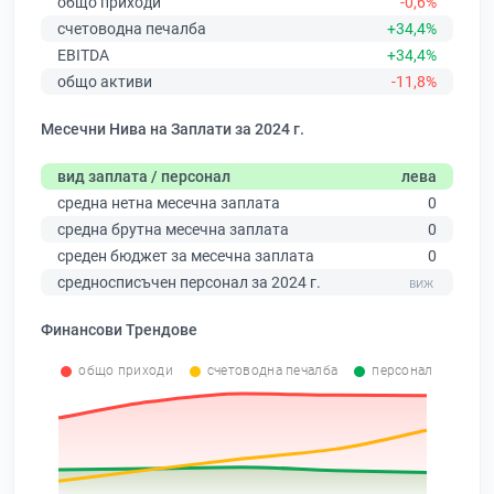
общо приходи
-0,6%
счетоводна печалба
+34,4%
EBITDA
+34,4%
общо активи
-11,8%
Месечни Нива на Заплати за 2024 г.
вид заплата / персонал
лева
средна нетна месечна заплата
0
средна брутна месечна заплата
0
среден бюджет за месечна заплата
0
средносписъчен персонал за 2024 г.
Финансови Трендове
общо приходи
счетоводна печалба
персонал
0