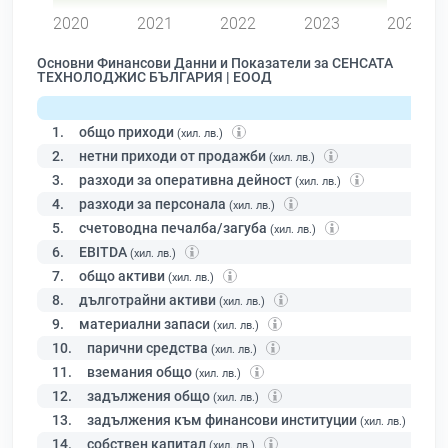
2020
2021
2022
2023
2024
Основни Финансови Данни и Показатели за СЕНСАТА
ТЕХНОЛОДЖИС БЪЛГАРИЯ | ЕООД
1.
общо приходи
(хил. лв.)
2.
нетни приходи от продажби
(хил. лв.)
3.
разходи за оперативна дейност
(хил. лв.)
4.
разходи за персонала
(хил. лв.)
5.
счетоводна печалба/загуба
(хил. лв.)
6.
EBITDA
(хил. лв.)
7.
общо активи
(хил. лв.)
8.
дълготрайни активи
(хил. лв.)
9.
материални запаси
(хил. лв.)
10.
парични средства
(хил. лв.)
11.
вземания общо
(хил. лв.)
12.
задължения общо
(хил. лв.)
13.
задължения към финансови институции
(хил. лв.)
14.
собствен капитал
(хил. лв.)