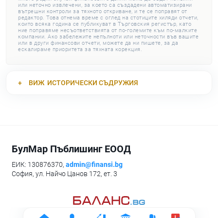
или неточно извлечени, за което са създадени автоматизирани
вътрешни контроли за тяхното откриване, и те се поправят от
редактор. Това отнема време с оглед на стотиците хиляди отчети,
които всяка година се публикуват в Търговския регистър, като
ние поправяме несъответствията от по-големите към по-малките
компании. Ако забележите непълноти или неточности във вашите
или в други финансови отчети, можете да ни пишете, за да
ескалираме приоритета за тяхната корекция.
ВИЖ
ИСТОРИЧЕСКИ СЪДРУЖИЯ
БулМар Пъблишинг ЕООД
ЕИК: 130876370,
admin@finansi.bg
София, ул. Найчо Цанов 172, ет. 3