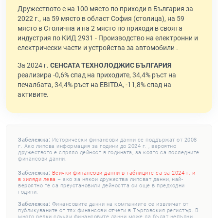
Дружеството е на 100 място по приходи в България за
2022 г., на 59 място в област София (столица), на 59
място в Столична и на 2 място по приходи в своята
индустрия по КИД 2931 - Производство на електронни и
електрически части и устройства за автомобили .
За 2024 г.
СЕНСАТА ТЕХНОЛОДЖИС БЪЛГАРИЯ
реализира -0,6% спад на приходите, 34,4% ръст на
печалбата, 34,4% ръст на EBITDA, -11,8% спад на
активите.
Забележка:
Исторически финансови данни се поддържат от 2008
г. Ако липсва информация за години до 2024 г. , вероятно
дружеството е спряло дейност в годината, за която са последните
финансови данни.
Забележка:
Всички финансови данни в таблиците са за 2024 г. и
в хиляди лева
– ако за някои дружества липсват данни, най-
вероятно те са преустановили дейността си още в предходни
години.
Забележка:
Финансовите данни на компаниите се извличат от
публикуваните от тях финансови отчети в Търговския регистър. В
много редки случаи финансовите данни може да бъдат непълни