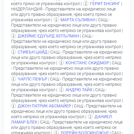
което пряко се упражнява контрол |
ГЕРИТ ЕНСИНГ
|
НИДЕРЛАНДИЯ - Представители на юридическо лице
или друго правно образувание, чрез което пряко се
упражнява контрол |
МАРТА СЪЛИВАН
| САЩ -
Представители на юридическо лице или друго правно
образувание, чрез което непряко се упражнява контрол |
ДЖЕЙМС ЕДУЪРД ХЕПЪЛМАН
| САЩ -
Представители на юридическо лице или друго правно
образувание, чрез което непряко се упражнява контрол |
СТИВЪН ЦАЙД
| САЩ - Представители на юридическо
лице или друго правно образувание, чрез което непряко
се упражнява контрол |
КОНСТАНС СКИДМОР
| САЩ
- Представители на юридическо лице или друго правно
образувание, чрез което непряко се упражнява контрол |
ЧАРЛС ПЕФЪР
| САЩ - Представители на юридическо
лице или друго правно образувание, чрез което непряко
се упражнява контрол |
АНДРЮ ТАЙХ
| САЩ -
Представители на юридическо лице или друго правно
образувание, чрез което непряко се упражнява контрол |
ДЖОН ПАТРИК АБСМАЙЕР
| САЩ - Представители на
юридическо лице или друго правно образувание, чрез
което непряко се упражнява контрол |
ДАНИЕЛ
ЛАМАР БЛЕК
| САЩ - Представители на юридическо лице
или друго правно образувание, чрез което непряко се
упражнява контрол |
ЛОРЕЙН БОЛСИНДЖЪР
| САЩ -