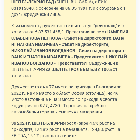
ШЕЛ БЪЛГАРИЯ ЕАД
(SHELL BULGARIA), с ЕИК
831915840
, е основана на
06.05.1991 г.
и е свързана с 1
други юридически лица.
Към момента дружеството е със статус "
действащ
" и с
капитал от € 37 531 465,2. Представлява се от
КАМЕЛИЯ
СЛАВЕЙКОВА ПЕТКОВА - Съвет на директорите
,
ВАНЯ
ИГНАТОВА ИВАНЧЕВА - Съвет на директорите
,
НИКОЛАЙ ИВАНОВ БОГДАНОВ - Съвет на директорите
,
ВАНЯ ИГНАТОВА ИВАНЧЕВА - Представител
,
НИКОЛАЙ
ИВАНОВ БОГДАНОВ - Представител
. Съдружници в
ШЕЛ БЪЛГАРИЯ са
ШЕЛ ПЕТРОЛЕЪМ Б.В
с
100%
от
капитала.
Дружеството е на 77 място по приходи в България за
2022 г., на 46 място в област София (столица), на 46
място в Столична и на 3 място по приходи в своята
индустрия по КИД 4730 - Търговия на дребно с
автомобилни горива и смазочни материали.
За 2024 г.
ШЕЛ БЪЛГАРИЯ
реализира 4,6% ръст на
приходите, 124,8% ръст на печалбата, 124,8% ръст на
EBITDA, 15,1% ръст на активите.