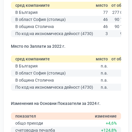
сред компаниите
място
от общо
В България
77
277 019
В област София (столица)
46
90 178
В община Столична
46
90 178
По код на икономическа дейност (4730)
3
974
Място по Заплати за 2022 г.
сред компаниите
място
от общо
В България
n.a.
В област София (столица)
n.a.
В община Столична
n.a.
По код на икономическа дейност (4730)
n.a.
Изменения на Основни Показатели за 2024 г.
показател
изменение
общо приходи
+4,6%
счетоводна печалба
+124,8%