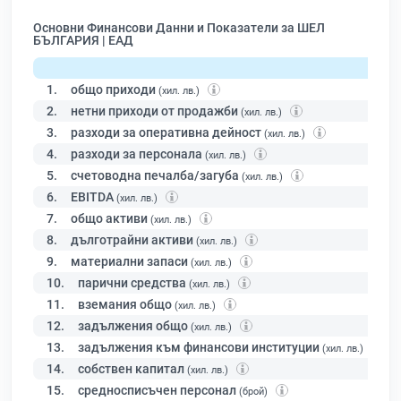
Основни Финансови Данни и Показатели за ШЕЛ
БЪЛГАРИЯ | ЕАД
1.
общо приходи
(хил. лв.)
2.
нетни приходи от продажби
(хил. лв.)
3.
разходи за оперативна дейност
(хил. лв.)
4.
разходи за персонала
(хил. лв.)
5.
счетоводна печалба/загуба
(хил. лв.)
6.
EBITDA
(хил. лв.)
7.
общо активи
(хил. лв.)
8.
дълготрайни активи
(хил. лв.)
9.
материални запаси
(хил. лв.)
10.
парични средства
(хил. лв.)
11.
вземания общо
(хил. лв.)
12.
задължения общо
(хил. лв.)
13.
задължения към финансови институции
(хил. лв.)
14.
собствен капитал
(хил. лв.)
15.
средносписъчен персонал
(брой)