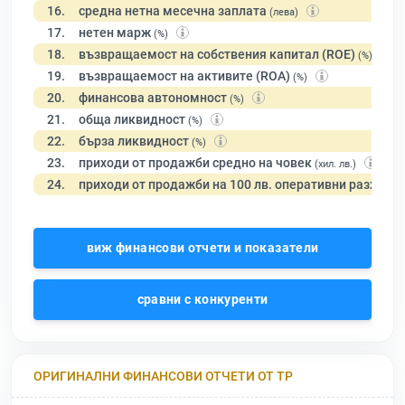
16.
средна нетна месечна заплата
(лева)
17.
нетен марж
(%)
18.
възвращаемост на собствения капитал (ROE)
(%)
19.
възвращаемост на активите (ROA)
(%)
20.
финансова автономност
(%)
21.
обща ликвидност
(%)
22.
бърза ликвидност
(%)
23.
приходи от продажби средно на човек
(хил. лв.)
24.
приходи от продажби на 100 лв. оперативни разходи
виж финансови отчети и показатели
сравни с конкуренти
ОРИГИНАЛНИ ФИНАНСОВИ ОТЧЕТИ ОТ ТР