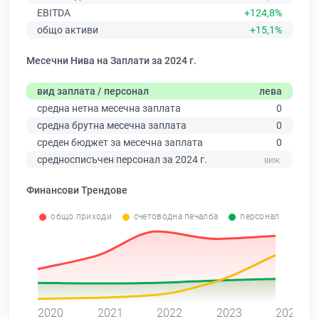
EBITDA
+124,8%
общо активи
+15,1%
Месечни Нива на Заплати за 2024 г.
вид заплата / персонал
лева
средна нетна месечна заплата
0
средна брутна месечна заплата
0
среден бюджет за месечна заплата
0
средносписъчен персонал за 2024 г.
Финансови Трендове
общо приходи
счетоводна печалба
персонал
0
2020
2021
2022
2023
2024