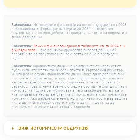
Забележка:
Исторически финансови данни се поддържат от 2008
г. Ако липсва информация за години до 2024 г. , вероятно
дружеството е спряло дейност в годината, за която са последните
финансови данни.
Забележка:
Всички финансови данни в таблиците са за 2024 г. и
в хиляди лева
– ако за някои дружества липсват данни, най-
вероятно те са преустановили дейността си още в предходни
години.
Забележка:
Финансовите данни на компаниите се извличат от
публикуваните от тях финансови отчети в Търговския регистър. В
много редки случаи финансовите данни може да бъдат непълни
или неточно извлечени, за което са създадени автоматизирани
вътрешни контроли за тяхното откриване, и те се поправят от
редактор. Това отнема време с оглед на стотиците хиляди отчети,
които всяка година се публикуват в Търговския регистър, като
ние поправяме несъответствията от по-големите към по-малките
компании. Ако забележите непълноти или неточности във вашите
или в други финансови отчети, можете да ни пишете, за да
ескалираме приоритета за тяхната корекция.
ВИЖ
ИСТОРИЧЕСКИ СЪДРУЖИЯ