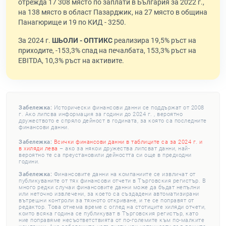
отрежда 17 308 място по заплати в България за 2022 г.,
на 138 място в област Пазарджик, на 27 място в община
Панагюрище и 19 по КИД - 3250.
За 2024 г.
ШЬОЛИ - ОПТИКС
реализира 19,5% ръст на
приходите, -153,3% спад на печалбата, 153,3% ръст на
EBITDA, 10,3% ръст на активите.
Забележка:
Исторически финансови данни се поддържат от 2008
г. Ако липсва информация за години до 2024 г. , вероятно
дружеството е спряло дейност в годината, за която са последните
финансови данни.
Забележка:
Всички финансови данни в таблиците са за 2024 г. и
в хиляди лева
– ако за някои дружества липсват данни, най-
вероятно те са преустановили дейността си още в предходни
години.
Забележка:
Финансовите данни на компаниите се извличат от
публикуваните от тях финансови отчети в Търговския регистър. В
много редки случаи финансовите данни може да бъдат непълни
или неточно извлечени, за което са създадени автоматизирани
вътрешни контроли за тяхното откриване, и те се поправят от
редактор. Това отнема време с оглед на стотиците хиляди отчети,
които всяка година се публикуват в Търговския регистър, като
ние поправяме несъответствията от по-големите към по-малките