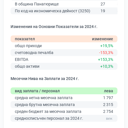
В община Панагюрище
27
388
По код на икономическа дейност (3250)
19
346
Изменения на Основни Показатели за 2024 г.
показател
изменение
общо приходи
+19,5%
счетоводна печалба
-153,3%
EBITDA
+153,3%
общо активи
+10,3%
Месечни Нива на Заплати за 2024 г.
вид заплата / персонал
лева
средна нетна месечна заплата
1 797
средна брутна месечна заплата
2 315
среден бюджет за месечна заплата
2 754
средносписъчен персонал за 2024 г.