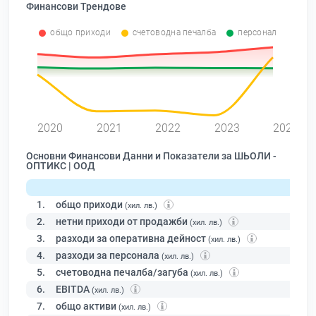
Финансови Трендове
общо приходи
счетоводна печалба
персонал
0
2020
2021
2022
2023
2024
Основни Финансови Данни и Показатели за ШЬОЛИ -
ОПТИКС | ООД
1.
общо приходи
(хил. лв.)
2.
нетни приходи от продажби
(хил. лв.)
3.
разходи за оперативна дейност
(хил. лв.)
4.
разходи за персонала
(хил. лв.)
5.
счетоводна печалба/загуба
(хил. лв.)
6.
EBITDA
(хил. лв.)
7.
общо активи
(хил. лв.)