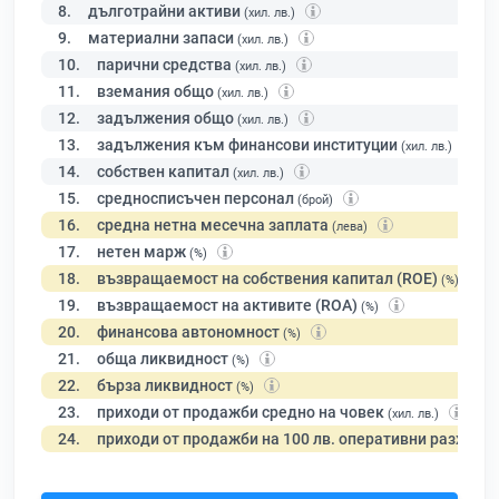
8.
дълготрайни активи
(хил. лв.)
9.
материални запаси
(хил. лв.)
10.
парични средства
(хил. лв.)
11.
вземания общо
(хил. лв.)
12.
задължения общо
(хил. лв.)
13.
задължения към финансови институции
(хил. лв.)
14.
собствен капитал
(хил. лв.)
15.
средносписъчен персонал
(брой)
16.
средна нетна месечна заплата
(лева)
17.
нетен марж
(%)
18.
възвращаемост на собствения капитал (ROE)
(%)
19.
възвращаемост на активите (ROA)
(%)
20.
финансова автономност
(%)
21.
обща ликвидност
(%)
22.
бърза ликвидност
(%)
23.
приходи от продажби средно на човек
(хил. лв.)
24.
приходи от продажби на 100 лв. оперативни разходи