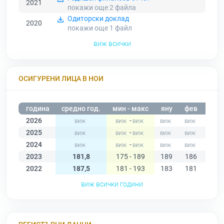
2021
покажи още 2
файла
Одиторски доклад
2020
покажи още 1
файл
виж всички
ОСИГУРЕНИ ЛИЦА В НОИ
година
средно год.
мин - макс
яну
фев
мар
2026
-
2025
-
2024
-
2023
181,8
175 - 189
189
186
182
2022
187,5
181 - 193
183
181
187
виж всички години