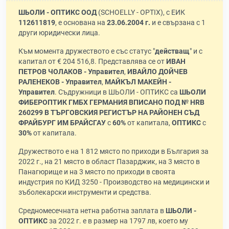
ШЬОЛИ - ОПТИКС ООД
(SCHOELLY - OPTIX), с ЕИК
112611819
, е основана на
23.06.2004 г.
и е свързана с 1
други юридически лица.
Към момента дружеството е със статус "
действащ
" и с
капитал от € 204 516,8. Представлява се от
ИВАН
ПЕТРОВ ЧОЛАКОВ - Управител
,
ИВАЙЛО ДОЙЧЕВ
РАЛЕНЕКОВ - Управител
,
МАЙКЪЛ МАКЕЙН -
Управител
. Съдружници в ШЬОЛИ - ОПТИКС са
ШЬОЛИ
ФИБЕРОПТИК ГМБХ ГЕРМАНИЯ ВПИСАНО ПОД № НRВ
260299 В ТЪРГОВСКИЯ РЕГИСТЪР НА РАЙОНЕН СЪД
ФРАЙБУРГ ИМ БРАЙСГАУ
с
60%
от капитала,
ОПТИКС
с
30%
от капитала.
Дружеството е на 1 812 място по приходи в България за
2022 г., на 21 място в област Пазарджик, на 3 място в
Панагюрище и на 3 място по приходи в своята
индустрия по КИД 3250 - Производство на медицински и
зъболекарски инструменти и средства.
Средномесечната нетна работна заплата в
ШЬОЛИ -
ОПТИКС
за 2022 г. е в размер на 1797 лв, което му