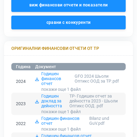
виж финансови отчети и показатели
сравни с конкуренти
ОРИГИНАЛНИ ФИНАНСОВИ ОТЧЕТИ ОТ ТР
Година
Документ
Годишен
GFO 2024 Шьоли
финансов
Оптикс ООД за ТР.pdf
2024
отчет
покажи още 1
файл
Годишен
ТР- Годишен отчет за
доклад за
дейността 2023 - Шьоли
2023
дейността
Оптикс ООД .pdf
покажи още 1
файл
Годишен финансов
Bilanz und
отчет
GuV.pdf
2022
покажи още 1
файл
Годишен финансов отчет