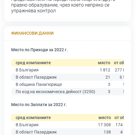
правно образувание, чрез което непряко се
упражнява контрол
ФИНАНСОВИ ДАННИ
Място по Приходи за 2022 г.
сред компаниите
място
от общо
В България
1 812
277 019
В област Пазарджик
21
6 511
В община Панагюрище
3
549
По код на икономическа дейност (3250)
3
576
Място по Заплати за 2022 г.
сред компаниите
място
от общо
В България
17 308
174 403
В област Пазарджик
138
4 545