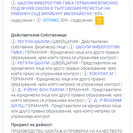
ШЬОЛИ ФИБЕРОПТИК ГМБХ ГЕРМАНИЯ ВПИСАНО
ПОД № НRВ 260299 В ТЪРГОВСКИЯ РЕГИСТЪР НА
РАЙОНЕН СЪД ФРАЙБУРГ ИМ БРАЙСГАУ
| 60% -
съдружник |
ОПТИКС
30% - съдружник
Действителни Собственици:
РЕГУЛА ШЬОЛИ
| ШВЕЙЦАРИЯ - Действителен
собственик, физическо лице |
ШЬОЛИ ФИБЕРОПТИК
ГМБХ
| ГЕРМАНИЯ - Юридическо лице или друго правно
образувание, чрез което пряко се упражнява контрол |
РЕГУЛА ШЬОЛИ
| ШВЕЙЦАРИЯ - Представители на
юридическо лице или друго правно образувание, чрез
което пряко се упражнява контрол |
ЕСКУЛАП АГ
|
ГЕРМАНИЯ - Юридическо лице или друго правно
образувание, чрез което непряко се упражнява контрол |
Д - Р ЙЕНС ФОН ЛАКУМ
| ГЕРМАНИЯ - Представители
на юридическо лице или друго правно образувание, чрез
което непряко се упражнява контрол |
Д - Р ЙОАХИМ
ШУЛЦ
| ГЕРМАНИЯ - Представители на юридическо лице
или друго правно образувание, чрез което непряко се
упражнява контрол
Предмет на дейност:
ПРОИЗВОДСТВО, МОНТАЖ И ПРОВЕРКА НА КАЧЕСТВОТО