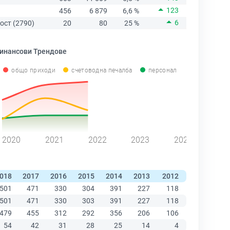
123
456
6 879
6,6 %
6
ост (2790)
20
80
25 %
инансови Трендове
общо приходи
счетоводна печалба
персонал
2020
2021
2022
2023
2024
018
2017
2016
2015
2014
2013
2012