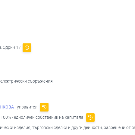
л. Одрин 17
и електрически съоръжения
НКОВА
- управител
100% - едноличен собственик на капитала
чески изделия, търговски сделки и други дейности, разрешени от з