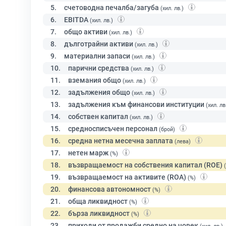
5.
счетоводна печалба/загуба
(хил. лв.)
6.
EBITDA
(хил. лв.)
7.
общо активи
(хил. лв.)
8.
дълготрайни активи
(хил. лв.)
9.
материални запаси
(хил. лв.)
10.
парични средства
(хил. лв.)
11.
вземания общо
(хил. лв.)
12.
задължения общо
(хил. лв.)
13.
задължения към финансови институции
(хил. лв
14.
собствен капитал
(хил. лв.)
15.
средносписъчен персонал
(брой)
16.
средна нетна месечна заплата
(лева)
17.
нетен марж
(%)
18.
възвращаемост на собствения капитал (ROE)
19.
възвращаемост на активите (ROA)
(%)
20.
финансова автономност
(%)
21.
обща ликвидност
(%)
22.
бърза ликвидност
(%)
23.
приходи от продажби средно на човек