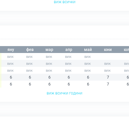
виж всички
яну
фев
мар
апр
май
юни
юл
6
6
6
6
6
7
6
6
6
6
6
6
7
6
виж всички години