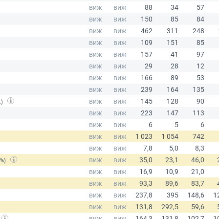
.)
(%)