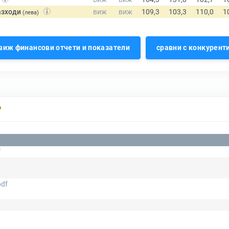
азходи
(лева)
виж финансови отчети и показатели
сравни с конкурент
Р
f
pdf