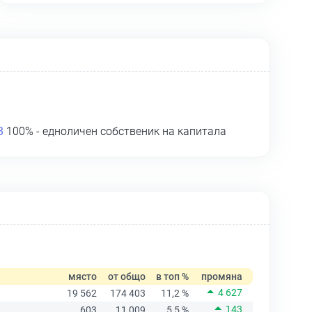
В
100% - едноличен собственик на капитала
място
от общо
в топ %
промяна
4 627
19 562
174 403
11,2 %
143
603
11 009
5,5 %