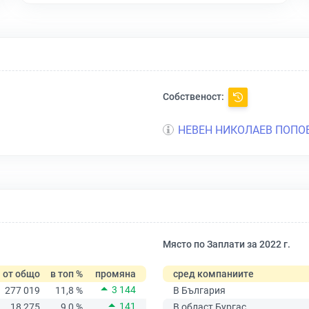
Собственост:
НЕВЕН НИКОЛАЕВ ПОПО
Място по Заплати за 2022 г.
от общо
в топ %
промяна
сред компаниите
3 144
277 019
11,8 %
В България
141
18 275
9,0 %
В област Бургас