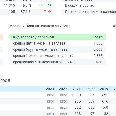
120
11 315
9,8 %
В община Бургас
-6
105
37,1 %
По код на икономическа дейн
Месечни Нива на Заплати за 2024 г.
Ф
вид заплата / персонал
лева
средна нетна месечна заплата
1 558
средна брутна месечна заплата
2 008
среден бюджет за месечна заплата
2 388
0
средносписъчен персонал за 2024 г.
| ЕООД
2024
2022
2021
2020
2019
2