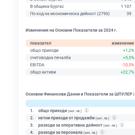
В община Бургас
1 107
По код на икономическа дейност (2790)
39
Изменения на Основни Показатели за 2024 г.
показател
изменение
общо приходи
+1,2%
счетоводна печалба
+5,3%
EBITDA
-10,5%
общо активи
+22,7%
Основни Финансови Данни и Показатели за ШПУЛЕР 
1.
общо приходи
(хил. лв.)
2.
нетни приходи от продажби
(хил. лв.)
3.
разходи за оперативна дейност
(хил. лв.)
4.
разходи за персонала
(хил. лв.)