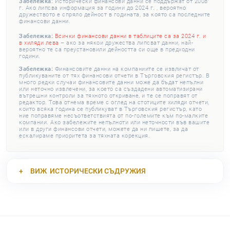
Забележка:
Исторически финансови данни се поддържат от 2008
г. Ако липсва информация за години до 2024 г. , вероятно
дружеството е спряло дейност в годината, за която са последните
финансови данни.
Забележка:
Всички финансови данни в таблиците са за 2024 г. и
в хиляди лева
– ако за някои дружества липсват данни, най-
вероятно те са преустановили дейността си още в предходни
години.
Забележка:
Финансовите данни на компаниите се извличат от
публикуваните от тях финансови отчети в Търговския регистър. В
много редки случаи финансовите данни може да бъдат непълни
или неточно извлечени, за което са създадени автоматизирани
вътрешни контроли за тяхното откриване, и те се поправят от
редактор. Това отнема време с оглед на стотиците хиляди отчети,
които всяка година се публикуват в Търговския регистър, като
ние поправяме несъответствията от по-големите към по-малките
компании. Ако забележите непълноти или неточности във вашите
или в други финансови отчети, можете да ни пишете, за да
ескалираме приоритета за тяхната корекция.
ВИЖ
ИСТОРИЧЕСКИ СЪДРУЖИЯ