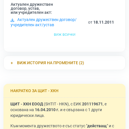
Актуален дружествен
договор, устав,
или учредителен акт:
Актуален дружествен договор/
от
18.11.2011
учредителен акт/устав
виж всички
ВИЖ ИСТОРИЯ НА ПРОМЕНИТЕ (2)
НАКРАТКО ЗА ЩИТ - ХКН
ЩИТ - ХКН ЕООД
(SHTIT - HKN), с ЕИК
201119671
, е
основана на
16.04.2010 г.
и е свързана с 1 други
юридически лица.
Към момента дружеството е със статус "
действащ
" и с