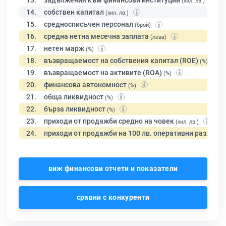
13.
задължения към финансови институции
(хил. лв.)
14.
собствен капитал
(хил. лв.)
15.
средносписъчен персонал
(брой)
16.
средна нетна месечна заплата
(лева)
17.
нетен марж
(%)
18.
възвращаемост на собствения капитал (ROE)
(%)
19.
възвращаемост на активите (ROA)
(%)
20.
финансова автономност
(%)
21.
обща ликвидност
(%)
22.
бърза ликвидност
(%)
23.
приходи от продажби средно на човек
(хил. лв.)
24.
приходи от продажби на 100 лв. оперативни разходи
виж финансови отчети и показатели
сравни с конкуренти