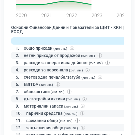
0
2020
2021
2022
2023
2024
Основни Финансови Данни и Показатели за ЩИТ - ХКН |
ЕООД
1.
общо приходи
(хил. лв.)
2.
нетни приходи от продажби
(хил. лв.)
3.
разходи за оперативна дейност
(хил. лв.)
4.
разходи за персонала
(хил. лв.)
5.
счетоводна печалба/загуба
(хил. лв.)
6.
EBITDA
(хил. лв.)
7.
общо активи
(хил. лв.)
8.
дълготрайни активи
(хил. лв.)
9.
материални запаси
(хил. лв.)
10.
парични средства
(хил. лв.)
11.
вземания общо
(хил. лв.)
12.
задължения общо
(хил. лв.)