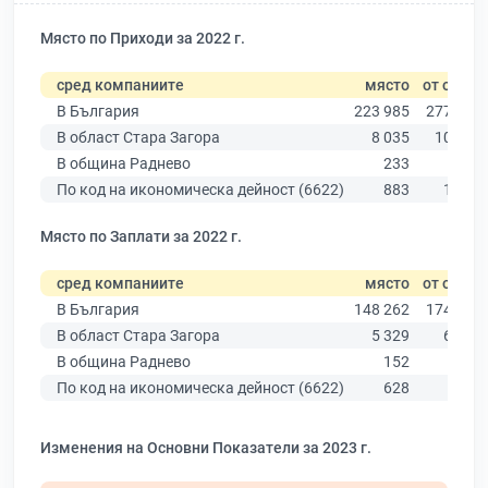
Място по Приходи за 2022 г.
сред компаниите
място
от общо
В България
223 985
277 019
В област Стара Загора
8 035
10 079
В община Раднево
233
304
По код на икономическа дейност (6622)
883
1 056
Място по Заплати за 2022 г.
сред компаниите
място
от общо
В България
148 262
174 403
В област Стара Загора
5 329
6 394
В община Раднево
152
187
По код на икономическа дейност (6622)
628
689
Изменения на Основни Показатели за 2023 г.