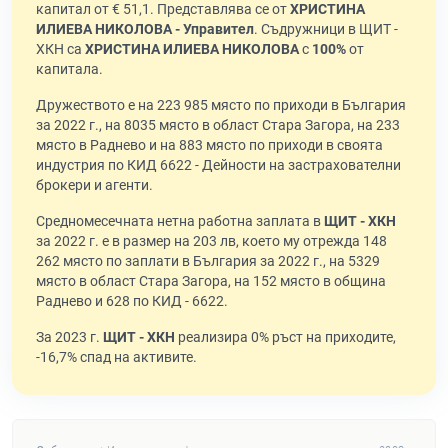
капитал от € 51,1. Представлява се от
ХРИСТИНА
ИЛИЕВА НИКОЛОВА - Управител
. Съдружници в ЩИТ -
ХКН са
ХРИСТИНА ИЛИЕВА НИКОЛОВА
с
100%
от
капитала.
Дружеството е на 223 985 място по приходи в България
за 2022 г., на 8035 място в област Стара Загора, на 233
място в Раднево и на 883 място по приходи в своята
индустрия по КИД 6622 - Дейности на застрахователни
брокери и агенти.
Средномесечната нетна работна заплата в
ЩИТ - ХКН
за 2022 г. е в размер на 203 лв, което му отрежда 148
262 място по заплати в България за 2022 г., на 5329
място в област Стара Загора, на 152 място в община
Раднево и 628 по КИД - 6622.
За 2023 г.
ЩИТ - ХКН
реализира 0% ръст на приходите,
-16,7% спад на активите.