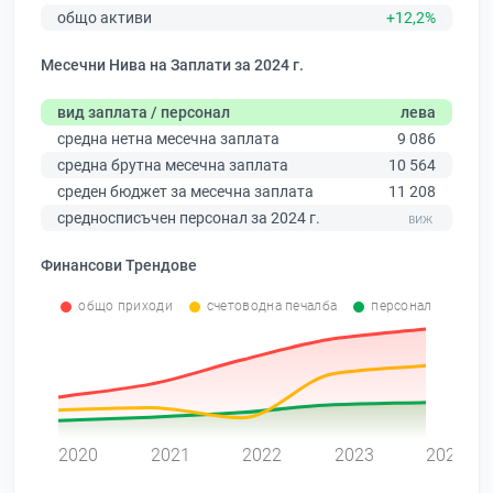
общо активи
+12,2%
Месечни Нива на Заплати за 2024 г.
вид заплата / персонал
лева
средна нетна месечна заплата
9 086
средна брутна месечна заплата
10 564
среден бюджет за месечна заплата
11 208
средносписъчен персонал за 2024 г.
Финансови Трендове
общо приходи
счетоводна печалба
персонал
0
2020
2021
2022
2023
2024