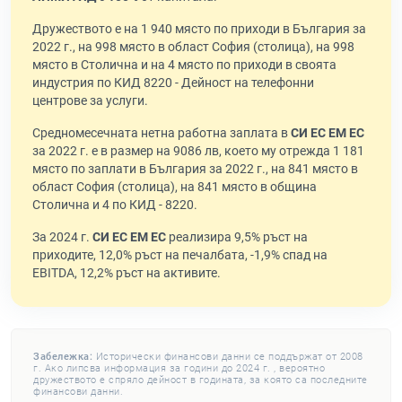
Дружеството е на 1 940 място по приходи в България за
2022 г., на 998 място в област София (столица), на 998
място в Столична и на 4 място по приходи в своята
индустрия по КИД 8220 - Дейност на телефонни
центрове за услуги.
Средномесечната нетна работна заплата в
СИ ЕС ЕМ ЕС
за 2022 г. е в размер на 9086 лв, което му отрежда 1 181
място по заплати в България за 2022 г., на 841 място в
област София (столица), на 841 място в община
Столична и 4 по КИД - 8220.
За 2024 г.
СИ ЕС ЕМ ЕС
реализира 9,5% ръст на
приходите, 12,0% ръст на печалбата, -1,9% спад на
EBITDA, 12,2% ръст на активите.
Забележка:
Исторически финансови данни се поддържат от 2008
г. Ако липсва информация за години до 2024 г. , вероятно
дружеството е спряло дейност в годината, за която са последните
финансови данни.