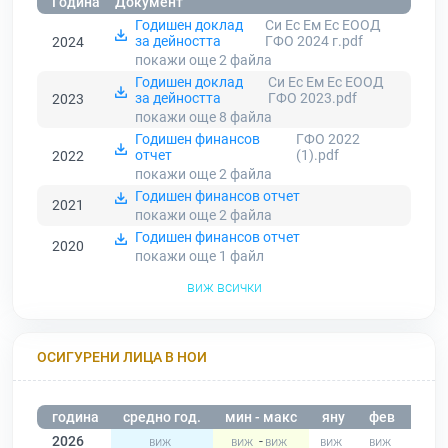
Година
Документ
Годишен доклад
Си Ес Ем Ес ЕООД
за дейността
ГФО 2024 г.pdf
2024
покажи още 2
файла
Годишен доклад
Си Ес Ем Ес ЕООД
за дейността
ГФО 2023.pdf
2023
покажи още 8
файла
Годишен финансов
ГФО 2022
отчет
(1).pdf
2022
покажи още 2
файла
Годишен финансов отчет
2021
покажи още 2
файла
Годишен финансов отчет
2020
покажи още 1
файл
виж всички
ОСИГУРЕНИ ЛИЦА В НОИ
година
средно год.
мин - макс
яну
фев
мар
2026
-