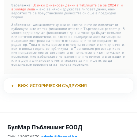
Забележка:
Всички финансови данни в таблиците са за 2024 г. и
в хиляди лева
– ако за някои дружества липсват данни, най-
вероятно те са преустановили дейността си още в предходни
години.
Забележка:
Финансовите данни на компаниите се извличат от
публикуваните от тях финансови отчети в Търговския регистър. В
много редки случаи финансовите данни може да бъдат непълни
или неточно извлечени, за което са създадени автоматизирани
вътрешни контроли за тяхното откриване, и те се поправят от
редактор. Това отнема време с оглед на стотиците хиляди отчети,
които всяка година се публикуват в Търговския регистър, като
ние поправяме несъответствията от по-големите към по-малките
компании. Ако забележите непълноти или неточности във вашите
или в други финансови отчети, можете да ни пишете, за да
ескалираме приоритета за тяхната корекция.
ВИЖ
ИСТОРИЧЕСКИ СЪДРУЖИЯ
БулМар Пъблишинг ЕООД