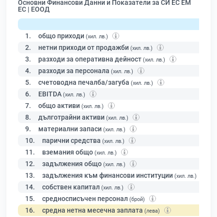
Основни Финансови Данни и Показатели за СИ ЕС ЕМ
ЕС | ЕООД
1.
общо приходи
(хил. лв.)
2.
нетни приходи от продажби
(хил. лв.)
3.
разходи за оперативна дейност
(хил. лв.)
4.
разходи за персонала
(хил. лв.)
5.
счетоводна печалба/загуба
(хил. лв.)
6.
EBITDA
(хил. лв.)
7.
общо активи
(хил. лв.)
8.
дълготрайни активи
(хил. лв.)
9.
материални запаси
(хил. лв.)
10.
парични средства
(хил. лв.)
11.
вземания общо
(хил. лв.)
12.
задължения общо
(хил. лв.)
13.
задължения към финансови институции
(хил. лв.)
14.
собствен капитал
(хил. лв.)
15.
средносписъчен персонал
(брой)
16.
средна нетна месечна заплата
(лева)