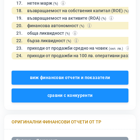
17.
нетен марж
(%)
18.
възвращаемост на собствения капитал (ROE)
(%)
19.
възвращаемост на активите (ROA)
(%)
20.
финансова автономност
(%)
21.
обща ликвидност
(%)
22.
бърза ликвидност
(%)
23.
приходи от продажби средно на човек
(хил. лв.)
24.
приходи от продажби на 100 лв. оперативни разходи
виж финансови отчети и показатели
сравни с конкуренти
ОРИГИНАЛНИ ФИНАНСОВИ ОТЧЕТИ ОТ ТР