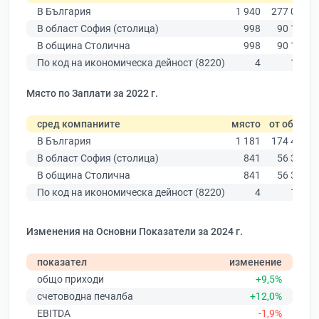
В България
1 940
277 019
В област София (столица)
998
90 178
В община Столична
998
90 178
По код на икономическа дейност (8220)
4
153
Място по Заплати за 2022 г.
сред компаниите
място
от общо
В България
1 181
174 403
В област София (столица)
841
56 378
В община Столична
841
56 378
По код на икономическа дейност (8220)
4
116
Изменения на Основни Показатели за 2024 г.
показател
изменение
общо приходи
+9,5%
счетоводна печалба
+12,0%
EBITDA
-1,9%