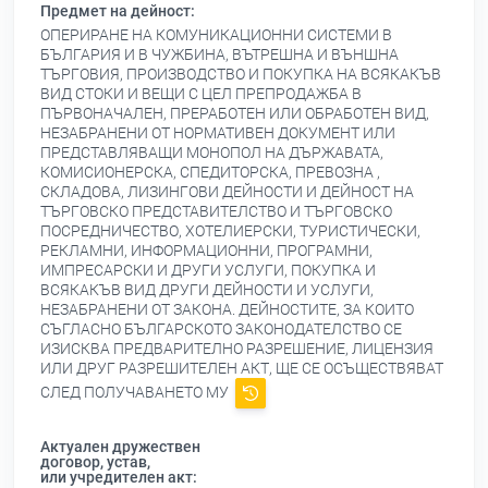
Предмет на дейност:
ОПЕРИРАНЕ НА КОМУНИКАЦИОННИ СИСТЕМИ В
БЪЛГАРИЯ И В ЧУЖБИНА, ВЪТРЕШНА И ВЪНШНА
ТЪРГОВИЯ, ПРОИЗВОДСТВО И ПОКУПКА НА ВСЯКАКЪВ
ВИД СТОКИ И ВЕЩИ С ЦЕЛ ПРЕПРОДАЖБА В
ПЪРВОНАЧАЛЕН, ПРЕРАБОТЕН ИЛИ ОБРАБОТЕН ВИД,
НЕЗАБРАНЕНИ ОТ НОРМАТИВЕН ДОКУМЕНТ ИЛИ
ПРЕДСТАВЛЯВАЩИ МОНОПОЛ НА ДЪРЖАВАТА,
КОМИСИОНЕРСКА, СПЕДИТОРСКА, ПРЕВОЗНА ,
СКЛАДОВА, ЛИЗИНГОВИ ДЕЙНОСТИ И ДЕЙНОСТ НА
ТЪРГОВСКО ПРЕДСТАВИТЕЛСТВО И ТЪРГОВСКО
ПОСРЕДНИЧЕСТВО, ХОТЕЛИЕРСКИ, ТУРИСТИЧЕСКИ,
РЕКЛАМНИ, ИНФОРМАЦИОННИ, ПРОГРАМНИ,
ИМПРЕСАРСКИ И ДРУГИ УСЛУГИ, ПОКУПКА И
ВСЯКАКЪВ ВИД ДРУГИ ДЕЙНОСТИ И УСЛУГИ,
НЕЗАБРАНЕНИ ОТ ЗАКОНА. ДЕЙНОСТИТЕ, ЗА КОИТО
СЪГЛАСНО БЪЛГАРСКОТО ЗАКОНОДАТЕЛСТВО СЕ
ИЗИСКВА ПРЕДВАРИТЕЛНО РАЗРЕШЕНИЕ, ЛИЦЕНЗИЯ
ИЛИ ДРУГ РАЗРЕШИТЕЛЕН АКТ, ЩЕ СЕ ОСЪЩЕСТВЯВАТ
СЛЕД ПОЛУЧАВАНЕТО МУ
Актуален дружествен
договор, устав,
или учредителен акт: