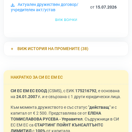
Актуален дружествен договор/
от
15.07.2026
учредителен акт/устав
виж всички
ВИЖ ИСТОРИЯ НА ПРОМЕНИТЕ (38)
НАКРАТКО ЗА СИ ЕС ЕМ ЕС
СИ ЕС ЕМ ЕС ЕООД
(CSMS), с ЕИК
175216792
, е основана
на
24.01.2007 г.
и е свързана с 1 други юридически лица.
Към момента дружеството е със статус "
действащ
" и с
капитал от € 2 500. Представлява се от
ЕЛЕНА
ТОМИСЛАВОВА РУСЕВА - Управител
. Съдружници в СИ
ЕС ЕМ ЕС са
СТАРТИНГ ПОЙНТ КЪНСАЛТЪНТС
ЛИМИТИД
с
100%
от капитала.