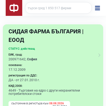
СИДАЯ ФАРМА БЪЛГАРИЯ |
ЕООД
СТАТУС:
действащ
ЕИК, град:
200971642,
София
основана:
17.12.2009
регистрация по ДДС:
ДА - от 27.01.2010 г.
КИД 2008:
4649 -
Търговия на едро с други нехранителни
потребителски стоки
състояние в регистъра към
08.08.2026