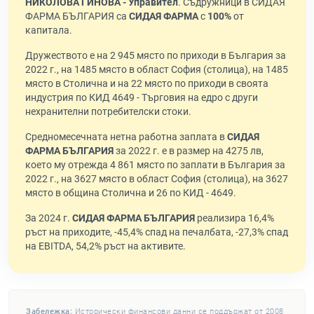
НИКОЛОВА ГИНОВА - Управител
. Съдружници в СИДАЯ
ФАРМА БЪЛГАРИЯ са
СИДАЯ ФАРМА
с
100%
от
капитала.
Дружеството е на 2 945 място по приходи в България за
2022 г., на 1485 място в област София (столица), на 1485
място в Столична и на 22 място по приходи в своята
индустрия по КИД 4649 - Търговия на едро с други
нехранителни потребителски стоки.
Средномесечната нетна работна заплата в
СИДАЯ
ФАРМА БЪЛГАРИЯ
за 2022 г. е в размер на 4275 лв,
което му отрежда 4 861 място по заплати в България за
2022 г., на 3627 място в област София (столица), на 3627
място в община Столична и 26 по КИД - 4649.
За 2024 г.
СИДАЯ ФАРМА БЪЛГАРИЯ
реализира 16,4%
ръст на приходите, -45,4% спад на печалбата, -27,3% спад
на EBITDA, 54,2% ръст на активите.
Забележка:
Исторически финансови данни се поддържат от 2008