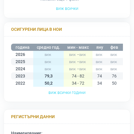
виж всички
ОСИГУРЕНИ ЛИЦА В НОИ
година
средно год.
мин - макс
яну
фев
мар
2026
-
2025
-
2024
-
2023
79,3
74 - 82
74
76
76
2022
50,2
34 - 72
34
50
47
виж всички години
РЕГИСТЪРНИ ДАННИ
Наименование: