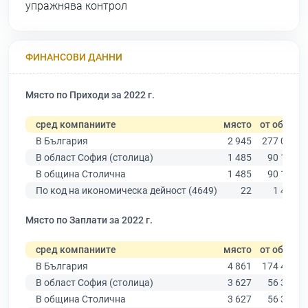
упражнява контрол
ФИНАНСОВИ ДАННИ
Място по Приходи за 2022 г.
сред компаниите
място
от общо
В България
2 945
277 019
В област София (столица)
1 485
90 178
В община Столична
1 485
90 178
По код на икономическа дейност (4649)
22
1 440
Място по Заплати за 2022 г.
сред компаниите
място
от общо
В България
4 861
174 403
В област София (столица)
3 627
56 378
В община Столична
3 627
56 378