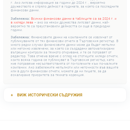
г. Ако липсва информация за години до 2024 г. , вероятно
дружеството е спряло дейност в годината, за която са последните
финансови данни.
Забележка:
Всички финансови данни в таблиците са за 2024 г. и
в хиляди лева
– ако за някои дружества липсват данни, най-
вероятно те са преустановили дейността си още в предходни
години.
Забележка:
Финансовите данни на компаниите се извличат от
публикуваните от тях финансови отчети в Търговския регистър. В
много редки случаи финансовите данни може да бъдат непълни
или неточно извлечени, за което са създадени автоматизирани
вътрешни контроли за тяхното откриване, и те се поправят от
редактор. Това отнема време с оглед на стотиците хиляди отчети,
които всяка година се публикуват в Търговския регистър, като
ние поправяме несъответствията от по-големите към по-малките
компании. Ако забележите непълноти или неточности във вашите
или в други финансови отчети, можете да ни пишете, за да
ескалираме приоритета за тяхната корекция.
ВИЖ
ИСТОРИЧЕСКИ СЪДРУЖИЯ