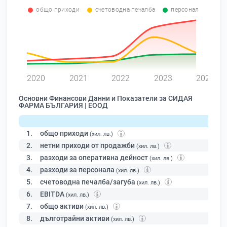
общо приходи
счетоводна печалба
персонал
0
2020
2021
2022
2023
2024
Основни Финансови Данни и Показатели за СИДАЯ
ФАРМА БЪЛГАРИЯ | ЕООД
1.
общо приходи
(хил. лв.)
2.
нетни приходи от продажби
(хил. лв.)
3.
разходи за оперативна дейност
(хил. лв.)
4.
разходи за персонала
(хил. лв.)
5.
счетоводна печалба/загуба
(хил. лв.)
6.
EBITDA
(хил. лв.)
7.
общо активи
(хил. лв.)
8.
дълготрайни активи
(хил. лв.)