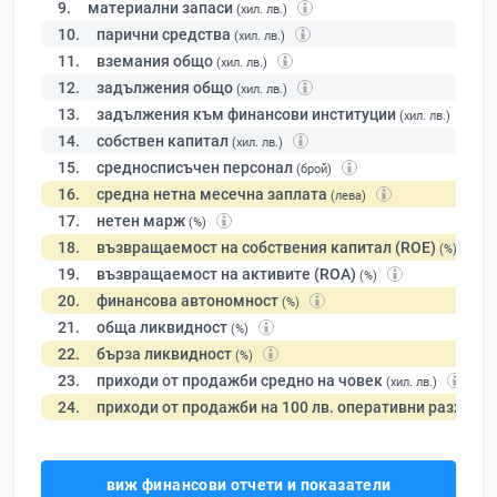
9.
материални запаси
(хил. лв.)
10.
парични средства
(хил. лв.)
11.
вземания общо
(хил. лв.)
12.
задължения общо
(хил. лв.)
13.
задължения към финансови институции
(хил. лв.)
14.
собствен капитал
(хил. лв.)
15.
средносписъчен персонал
(брой)
16.
средна нетна месечна заплата
(лева)
17.
нетен марж
(%)
18.
възвращаемост на собствения капитал (ROE)
(%)
19.
възвращаемост на активите (ROA)
(%)
20.
финансова автономност
(%)
21.
обща ликвидност
(%)
22.
бърза ликвидност
(%)
23.
приходи от продажби средно на човек
(хил. лв.)
24.
приходи от продажби на 100 лв. оперативни разходи
виж финансови отчети и показатели