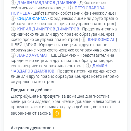
ДАМЯН ЧАВДАРОВ ДАМЯНОВ
- Действителен
собственик, физическо лице |
ПЕТЯ СЛАВОВА
НОЙЧЕВА
- Действителен собственик, физическо лице |
СИДАЯ ФАРМА
- Юридическо лице или друго правно
образувание, чрез което пряко се упражнява контрол |
КИРИЛ ДИМИТРОВ ДИМИТРОВ
- Представители на
юридическо лице или друго правно образувание, чрез
което пряко се упражнява контрол |
ЮНИКОМС АГ
|
ШВЕЙЦАРИЯ - Юридическо лице или друго правно
образувание, чрез което непряко се упражнява контрол |
ЛАРС ХАУСМАН
| ШВЕЙЦАРИЯ - Представители на
юридическо лице или друго правно образувание, чрез
което непряко се упражнява контрол |
ДАМЯН
ЧАВДАРОВ ДАМЯНОВ
- Представители на юридическо
лице или друго правно образувание, чрез което непряко
се упражнява контрол
Предмет на дейност:
Дистрибуция на продукти за домашна диагностика,
медицински изделия, хранителни добавки и лекарствени
продукти, както и всякаква друга дейност, която не е
забранена от закона
Актуален дружествен