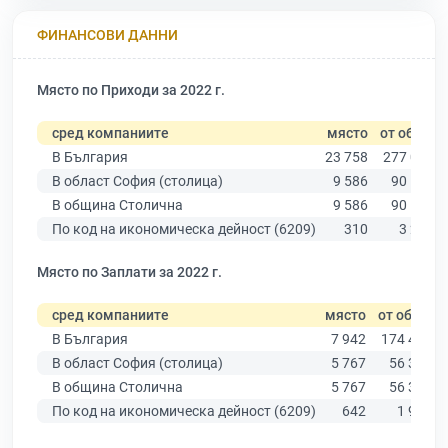
ФИНАНСОВИ ДАННИ
Място по Приходи за 2022 г.
сред компаниите
място
от общо
В България
23 758
277 019
В област София (столица)
9 586
90 178
В община Столична
9 586
90 178
По код на икономическа дейност (6209)
310
3 288
Място по Заплати за 2022 г.
сред компаниите
място
от общо
В България
7 942
174 403
В област София (столица)
5 767
56 378
В община Столична
5 767
56 378
По код на икономическа дейност (6209)
642
1 961