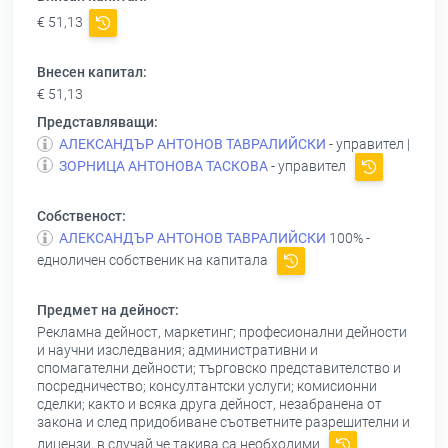
€ 51,13
Внесен капитал:
€ 51,13
Представляващи:
АЛЕКСАНДЪР АНТОНОВ ТАВРАЛИЙСКИ
- управител |
ЗОРНИЦА АНТОНОВА ТАСКОВА
- управител
Собственост:
АЛЕКСАНДЪР АНТОНОВ ТАВРАЛИЙСКИ
100% -
едноличен собственик на капитала
Предмет на дейност:
Рекламна дейност, маркетинг; професионални дейности
и научни изследвания; административни и
спомагателни дейности; търговско представителство и
посредничество; консултантски услуги; комисионни
сделки; както и всяка друга дейност, незабранена от
закона и след придобиване съответните разрешителни и
лицензи, в случай че такива са необходими.