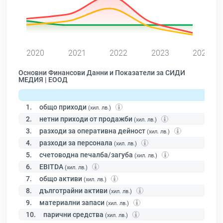
0
2020
2021
2022
2023
2024
Основни Финансови Данни и Показатели за СИДИ
МЕДИЯ | ЕООД
1.
общо приходи
(хил. лв.)
2.
нетни приходи от продажби
(хил. лв.)
3.
разходи за оперативна дейност
(хил. лв.)
4.
разходи за персонала
(хил. лв.)
5.
счетоводна печалба/загуба
(хил. лв.)
6.
EBITDA
(хил. лв.)
7.
общо активи
(хил. лв.)
8.
дълготрайни активи
(хил. лв.)
9.
материални запаси
(хил. лв.)
10.
парични средства
(хил. лв.)