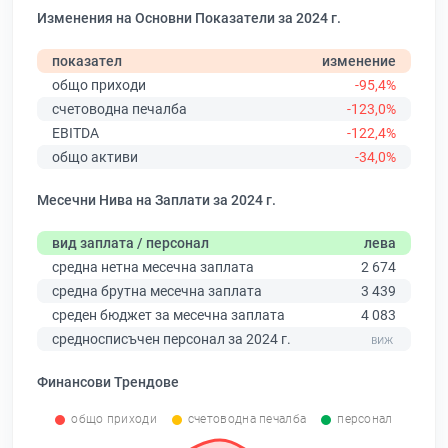
Изменения на Основни Показатели за 2024 г.
показател
изменение
общо приходи
-95,4%
счетоводна печалба
-123,0%
EBITDA
-122,4%
общо активи
-34,0%
Месечни Нива на Заплати за 2024 г.
вид заплата / персонал
лева
средна нетна месечна заплата
2 674
средна брутна месечна заплата
3 439
среден бюджет за месечна заплата
4 083
средносписъчен персонал за 2024 г.
Финансови Трендове
общо приходи
счетоводна печалба
персонал