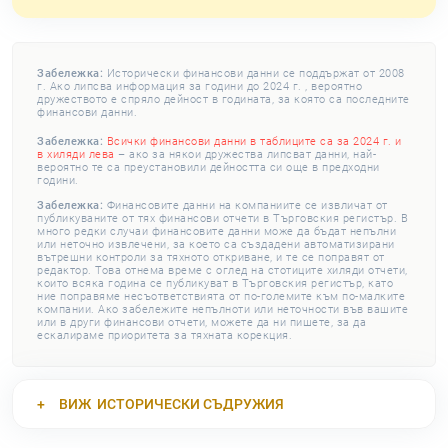
Забележка:
Исторически финансови данни се поддържат от 2008
г. Ако липсва информация за години до 2024 г. , вероятно
дружеството е спряло дейност в годината, за която са последните
финансови данни.
Забележка:
Всички финансови данни в таблиците са за 2024 г. и
в хиляди лева
– ако за някои дружества липсват данни, най-
вероятно те са преустановили дейността си още в предходни
години.
Забележка:
Финансовите данни на компаниите се извличат от
публикуваните от тях финансови отчети в Търговския регистър. В
много редки случаи финансовите данни може да бъдат непълни
или неточно извлечени, за което са създадени автоматизирани
вътрешни контроли за тяхното откриване, и те се поправят от
редактор. Това отнема време с оглед на стотиците хиляди отчети,
които всяка година се публикуват в Търговския регистър, като
ние поправяме несъответствията от по-големите към по-малките
компании. Ако забележите непълноти или неточности във вашите
или в други финансови отчети, можете да ни пишете, за да
ескалираме приоритета за тяхната корекция.
ВИЖ
ИСТОРИЧЕСКИ СЪДРУЖИЯ