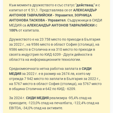
Към момента дружеството е със статус "
действащ
" и с
капитал от € 51,1. Представлява се от
АЛЕКСАНДЪР
АНТОНОВ ТАВРАЛИЙСКИ - Управител
,
ЗОРНИЦА
АНТОНОВА ТАСКОВА - Управител
. Съдружници в СИДИ
МЕДИЯ са
АЛЕКСАНДЪР АНТОНОВ ТАВРАЛИЙСКИ
с
100%
от капитала.
Дружеството е на 23 758 място по приходи в България
за 2022 г., на 9586 място в област София (столица), на
9586 място в Столична и на 310 място по приходи в
своята индустрия по КИД 6209 - Други дейности в
областта на информационните технологии.
Средномесечната нетна работна заплата в
СИДИ
МЕДИЯ
за 2022 г. е в размер на 2674 лв, което му
отрежда 7 942 място по заплати в България за 2022 г.,
на 5767 място в област София (столица), на 5767 място
в община Столична и 642 по КИД - 6209.
За 2024 г.
СИДИ МЕДИЯ
реализира -95,4% спад на
приходите, -123,0% спад на печалбата, -122,4% спад на
EBITDA, -34,0% спад на активите.