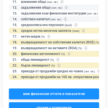
11.
вземания общо
(хил. лв.)
12.
задължения общо
(хил. лв.)
13.
задължения към финансови институции
(хил. лв.)
14.
собствен капитал
(хил. лв.)
15.
средносписъчен персонал
(брой)
16.
средна нетна месечна заплата
(лева)
17.
нетен марж
(%)
18.
възвращаемост на собствения капитал (ROE)
(%)
19.
възвращаемост на активите (ROA)
(%)
20.
финансова автономност
(%)
21.
обща ликвидност
(%)
22.
бърза ликвидност
(%)
23.
приходи от продажби средно на човек
(хил. лв.)
24.
приходи от продажби на 100 лв. оперативни разходи
виж финансови отчети и показатели
сравни с конкуренти