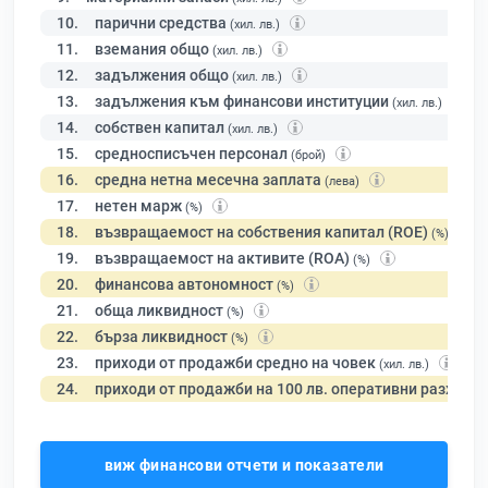
10.
парични средства
(хил. лв.)
11.
вземания общо
(хил. лв.)
12.
задължения общо
(хил. лв.)
13.
задължения към финансови институции
(хил. лв.)
14.
собствен капитал
(хил. лв.)
15.
средносписъчен персонал
(брой)
16.
средна нетна месечна заплата
(лева)
17.
нетен марж
(%)
18.
възвращаемост на собствения капитал (ROE)
(%)
19.
възвращаемост на активите (ROA)
(%)
20.
финансова автономност
(%)
21.
обща ликвидност
(%)
22.
бърза ликвидност
(%)
23.
приходи от продажби средно на човек
(хил. лв.)
24.
приходи от продажби на 100 лв. оперативни разходи
виж финансови отчети и показатели