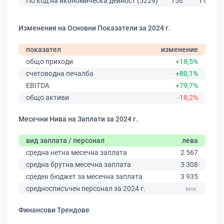
По код на икономическа дейност (5229)
156
1 021
Изменения на Основни Показатели за 2024 г.
показател
изменение
общо приходи
+18,5%
счетоводна печалба
+80,1%
EBITDA
+79,7%
общо активи
-18,2%
Месечни Нива на Заплати за 2024 г.
вид заплата / персонал
лева
средна нетна месечна заплата
2 567
средна брутна месечна заплата
3 308
среден бюджет за месечна заплата
3 935
средносписъчен персонал за 2024 г.
Финансови Трендове