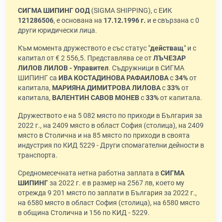
СИГМА ШИПИНГ ООД
(SIGMA SHIPPING), с ЕИК
121286506
, е основана на
17.12.1996 г.
и е свързана с 0
други юридически лица.
Към момента дружеството е със статус "
действащ
" и с
капитал от € 2 556,5. Представлява се от
ЛЪЧЕЗАР
ЛИЛОВ ЛИЛОВ - Управител
. Съдружници в СИГМА
ШИПИНГ са
ИВА КОСТАДИНОВА РАФАИЛОВА
с
34%
от
капитала,
МАРИЯНА ДИМИТРОВА ЛИЛОВА
с
33%
от
капитала,
ВАЛЕНТИН САВОВ МОНЕВ
с
33%
от капитала.
Дружеството е на 5 082 място по приходи в България за
2022 г., на 2409 място в област София (столица), на 2409
място в Столична и на 85 място по приходи в своята
индустрия по КИД 5229 - Други спомагателни дейности в
транспорта.
Средномесечната нетна работна заплата в
СИГМА
ШИПИНГ
за 2022 г. е в размер на 2567 лв, което му
отрежда 9 201 място по заплати в България за 2022 г.,
на 6580 място в област София (столица), на 6580 място
в община Столична и 156 по КИД - 5229.