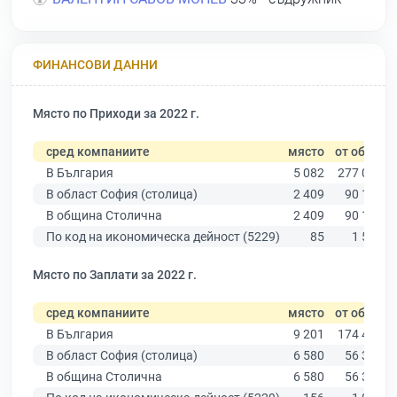
ФИНАНСОВИ ДАННИ
Място по Приходи за 2022 г.
сред компаниите
място
от общо
В България
5 082
277 019
В област София (столица)
2 409
90 178
В община Столична
2 409
90 178
По код на икономическа дейност (5229)
85
1 558
Място по Заплати за 2022 г.
сред компаниите
място
от общо
В България
9 201
174 403
В област София (столица)
6 580
56 378
В община Столична
6 580
56 378