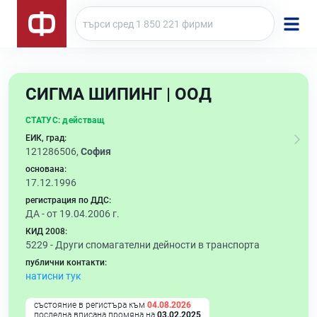
СИГМА ШИПИНГ | ООД
СТАТУС:
действащ
ЕИК, град:
121286506,
София
основана:
17.12.1996
регистрация по ДДС:
ДА - от 19.04.2006 г.
КИД 2008:
5229 -
Други спомагателни дейности в транспорта
публични контакти:
натисни тук
състояние в регистъра към
04.08.2026
последна вписана промяна на
03.02.2025