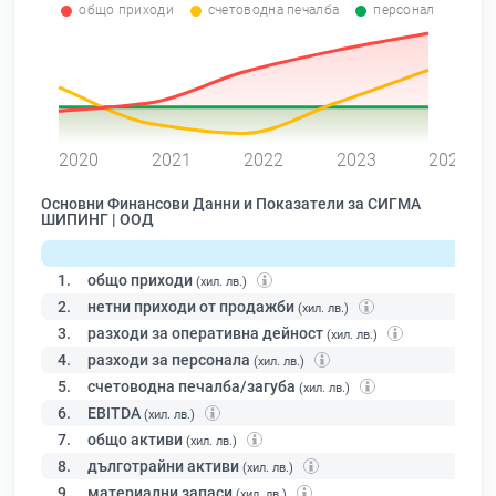
общо приходи
счетоводна печалба
персонал
0
2020
2021
2022
2023
2024
Основни Финансови Данни и Показатели за СИГМА
ШИПИНГ | ООД
1.
общо приходи
(хил. лв.)
2.
нетни приходи от продажби
(хил. лв.)
3.
разходи за оперативна дейност
(хил. лв.)
4.
разходи за персонала
(хил. лв.)
5.
счетоводна печалба/загуба
(хил. лв.)
6.
EBITDA
(хил. лв.)
7.
общо активи
(хил. лв.)
8.
дълготрайни активи
(хил. лв.)
9.
материални запаси
(хил. лв.)