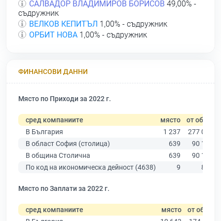
САЛВАДОР ВЛАДИМИРОВ БОРИСОВ
49,00% -
съдружник
ВЕЛКОВ КЕПИТЪЛ
1,00% - съдружник
ОРБИТ НОВА
1,00% - съдружник
ФИНАНСОВИ ДАННИ
Място по Приходи за 2022 г.
сред компаниите
място
от общо
В България
1 237
277 019
В област София (столица)
639
90 178
В община Столична
639
90 178
По код на икономическа дейност (4638)
9
848
Място по Заплати за 2022 г.
сред компаниите
място
от общо