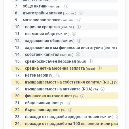
7.
общо активи
(хил. лв.)
8.
дълготрайни активи
(хил. лв.)
9.
материални запаси
(хил. лв.)
10.
парични средства
(хил. лв.)
11.
вземания общо
(хил. лв.)
12.
задължения общо
(хил. лв.)
13.
задължения към финансови институции
(хил. лв.)
14.
собствен капитал
(хил. лв.)
15.
средносписъчен персонал
(брой)
16.
средна нетна месечна заплата
(лева)
17.
нетен марж
(%)
18.
възвращаемост на собствения капитал (ROE)
(%)
19.
възвращаемост на активите (ROA)
(%)
20.
финансова автономност
(%)
21.
обща ликвидност
(%)
22.
бърза ликвидност
(%)
23.
приходи от продажби средно на човек
(хил. лв.)
24.
приходи от продажби на 100 лв. оперативни разходи