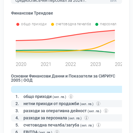
средносписъчен персонал за 2024 г.
Финансови Трендове
общо приходи
счетоводна печалба
персонал
0
2020
2021
2022
2023
2024
Основни Финансови Данни и Показатели за СИРИУС
2005 | ООД
1.
общо приходи
(хил. лв.)
2.
нетни приходи от продажби
(хил. лв.)
3.
разходи за оперативна дейност
(хил. лв.)
4.
разходи за персонала
(хил. лв.)
5.
счетоводна печалба/загуба
(хил. лв.)
6.
EBITDA
(хил. лв.)