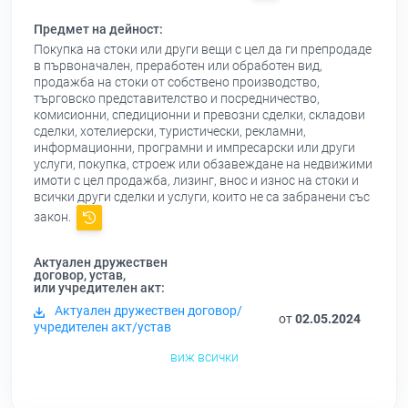
Предмет на дейност:
Покупка на стоки или други вещи с цел да ги препродаде
в първоначален, преработен или обработен вид,
продажба на стоки от собствено производство,
търговско представителство и посредничество,
комисионни, спедиционни и превозни сделки, складови
сделки, хотелиерски, туристически, рекламни,
информационни, програмни и импресарски или други
услуги, покупка, строеж или обзавеждане на недвижими
имоти с цел продажба, лизинг, внос и износ на стоки и
всички други сделки и услуги, които не са забранени със
закон.
Актуален дружествен
договор, устав,
или учредителен акт:
Актуален дружествен договор/
от
02.05.2024
учредителен акт/устав
виж всички