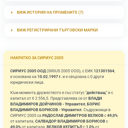
ВИЖ ИСТОРИЯ НА ПРОМЕНИТЕ (7)
ВИЖ РЕГИСТРИРАНИ ТЪРГОВСКИ МАРКИ
НАКРАТКО ЗА СИРИУС 2005
СИРИУС 2005 ООД
(SIRIUS 2005 OOD), с ЕИК
121301564
,
е основана на
10.02.1997 г.
и е свързана с 0 други
юридически лица.
Към момента дружеството е със статус "
действащ
" и с
капитал от € 2 556,5. Представлява се от
ВЛАДИ
ВЛАДИМИРОВ ДОЙЧИНОВ - Управител
,
БОРИС
ВЛАДИМИРОВ БОРИСОВ - Управител
. Съдружници в
СИРИУС 2005 са
РАДОСЛАВ ДИМИТРОВ ВЕЛКОВ
с
49,0%
от капитала,
САЛВАДОР ВЛАДИМИРОВ БОРИСОВ
с
49,0%
от капитала,
ВЕЛКОВ КЕПИТЪЛ
с
1,0%
от