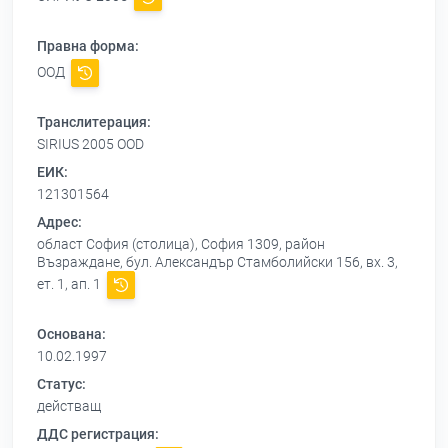
Правна форма:
ООД
Транслитерация:
SIRIUS 2005 OOD
ЕИК:
121301564
Адрес:
област София (столица), София 1309, район
Възраждане, бул. Александър Стамболийски 156, вх. 3,
ет. 1, ап. 1
Основана:
10.02.1997
Статус:
действащ
ДДС регистрация: