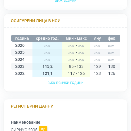
виж всички
ОСИГУРЕНИ ЛИЦА В НОИ
година
средно год.
мин - макс
яну
фев
мар
2026
-
2025
-
2024
-
2023
115,2
85 - 133
129
130
128
2022
121,1
117 - 126
123
126
123
виж всички години
РЕГИСТЪРНИ ДАННИ
Наименование:
СИРИУС 2005