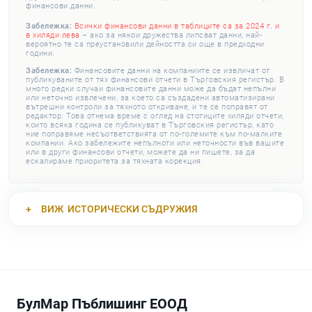
финансови данни.
Забележка:
Всички финансови данни в таблиците са за 2024 г. и
в хиляди лева
– ако за някои дружества липсват данни, най-
вероятно те са преустановили дейността си още в предходни
години.
Забележка:
Финансовите данни на компаниите се извличат от
публикуваните от тях финансови отчети в Търговския регистър. В
много редки случаи финансовите данни може да бъдат непълни
или неточно извлечени, за което са създадени автоматизирани
вътрешни контроли за тяхното откриване, и те се поправят от
редактор. Това отнема време с оглед на стотиците хиляди отчети,
които всяка година се публикуват в Търговския регистър, като
ние поправяме несъответствията от по-големите към по-малките
компании. Ако забележите непълноти или неточности във вашите
или в други финансови отчети, можете да ни пишете, за да
ескалираме приоритета за тяхната корекция.
ВИЖ
ИСТОРИЧЕСКИ СЪДРУЖИЯ
БулМар Пъблишинг ЕООД