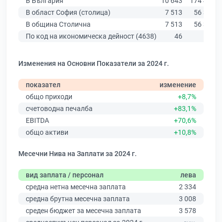
В България
10 643
174 403
В област София (столица)
7 513
56 378
В община Столична
7 513
56 378
По код на икономическа дейност (4638)
46
576
Изменения на Основни Показатели за 2024 г.
показател
изменение
общо приходи
+8,7%
счетоводна печалба
+83,1%
EBITDA
+70,6%
общо активи
+10,8%
Месечни Нива на Заплати за 2024 г.
вид заплата / персонал
лева
средна нетна месечна заплата
2 334
средна брутна месечна заплата
3 008
среден бюджет за месечна заплата
3 578