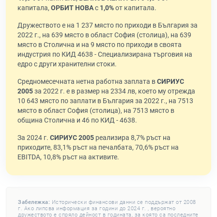
капитала,
ОРБИТ НОВА
с
1,0%
от капитала.
Дружеството е на 1 237 място по приходи в България за
2022 г., на 639 място в област София (столица), на 639
място в Столична и на 9 място по приходи в своята
индустрия по КИД 4638 - Специализирана търговия на
едро с други хранителни стоки.
Средномесечната нетна работна заплата в
СИРИУС
2005
за 2022 г. е в размер на 2334 лв, което му отрежда
10 643 място по заплати в България за 2022 г., на 7513
място в област София (столица), на 7513 място в
община Столична и 46 по КИД - 4638.
За 2024 г.
СИРИУС 2005
реализира 8,7% ръст на
приходите, 83,1% ръст на печалбата, 70,6% ръст на
EBITDA, 10,8% ръст на активите.
Забележка:
Исторически финансови данни се поддържат от 2008
г. Ако липсва информация за години до 2024 г. , вероятно
дружеството е спряло дейност в годината, за която са последните