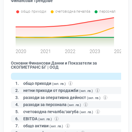
Финансови Трендове
общо приходи
счетоводна печалба
персонал
0
2020
2021
2022
2023
2024
Основни Финансови Данни и Показатели за
СКОПИЕТРАНС БГ | ООД
1.
общо приходи
(хил. лв.)
2.
нетни приходи от продажби
(хил. лв.)
3.
разходи за оперативна дейност
(хил. лв.)
4.
разходи за персонала
(хил. лв.)
5.
счетоводна печалба/загуба
(хил. лв.)
6.
EBITDA
(хил. лв.)
7.
общо активи
(хил. лв.)