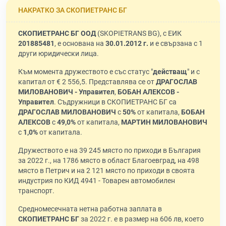
НАКРАТКО ЗА СКОПИЕТРАНС БГ
СКОПИЕТРАНС БГ ООД
(SKOPIETRANS BG), с ЕИК
201885481
, е основана на
30.01.2012 г.
и е свързана с 1
други юридически лица.
Към момента дружеството е със статус "
действащ
" и с
капитал от € 2 556,5. Представлява се от
ДРАГОСЛАВ
МИЛОВАНОВИЧ - Управител
,
БОБАН АЛЕКСОВ -
Управител
. Съдружници в СКОПИЕТРАНС БГ са
ДРАГОСЛАВ МИЛОВАНОВИЧ
с
50%
от капитала,
БОБАН
АЛЕКСОВ
с
49,0%
от капитала,
МАРТИН МИЛОВАНОВИЧ
с
1,0%
от капитала.
Дружеството е на 39 245 място по приходи в България
за 2022 г., на 1786 място в област Благоевград, на 498
място в Петрич и на 2 121 място по приходи в своята
индустрия по КИД 4941 - Товарен автомобилен
транспорт.
Средномесечната нетна работна заплата в
СКОПИЕТРАНС БГ
за 2022 г. е в размер на 606 лв, което