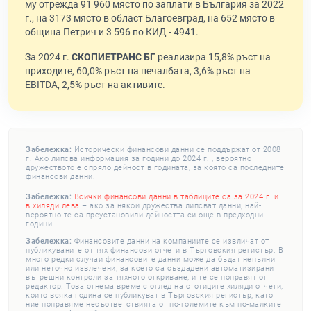
му отрежда 91 960 място по заплати в България за 2022
г., на 3173 място в област Благоевград, на 652 място в
община Петрич и 3 596 по КИД - 4941.
За 2024 г.
СКОПИЕТРАНС БГ
реализира 15,8% ръст на
приходите, 60,0% ръст на печалбата, 3,6% ръст на
EBITDA, 2,5% ръст на активите.
Забележка:
Исторически финансови данни се поддържат от 2008
г. Ако липсва информация за години до 2024 г. , вероятно
дружеството е спряло дейност в годината, за която са последните
финансови данни.
Забележка:
Всички финансови данни в таблиците са за 2024 г. и
в хиляди лева
– ако за някои дружества липсват данни, най-
вероятно те са преустановили дейността си още в предходни
години.
Забележка:
Финансовите данни на компаниите се извличат от
публикуваните от тях финансови отчети в Търговския регистър. В
много редки случаи финансовите данни може да бъдат непълни
или неточно извлечени, за което са създадени автоматизирани
вътрешни контроли за тяхното откриване, и те се поправят от
редактор. Това отнема време с оглед на стотиците хиляди отчети,
които всяка година се публикуват в Търговския регистър, като
ние поправяме несъответствията от по-големите към по-малките