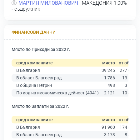
МАРТИН МИЛОВАНОВИЧ
| МАКЕДОНИЯ 1,00%
- съдружник
ФИНАНСОВИ ДАННИ
Място по Приходи за 2022 г.
сред компаниите
място
от общо
В България
39 245
277 019
В област Благоевград
1 786
13 529
В община Петрич
498
3 136
По код на икономическа дейност (4941)
2 121
10 330
Място по Заплати за 2022 г.
сред компаниите
място
от общо
В България
91 960
174 403
В област Благоевград
3 173
8 826