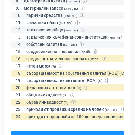
8.
дълготрайни активи
(хил. лв.)
9.
материални запаси
(хил. лв.)
10.
парични средства
(хил. лв.)
11.
вземания общо
(хил. лв.)
12.
задължения общо
(хил. лв.)
13.
задължения към финансови институции
(хил. лв.)
14.
собствен капитал
(хил. лв.)
15.
средносписъчен персонал
(брой)
16.
средна нетна месечна заплата
(лева)
17.
нетен марж
(%)
18.
възвращаемост на собствения капитал (ROE)
(%)
19.
възвращаемост на активите (ROA)
(%)
20.
финансова автономност
(%)
21.
обща ликвидност
(%)
22.
бърза ликвидност
(%)
23.
приходи от продажби средно на човек
(хил. лв.)
24.
приходи от продажби на 100 лв. оперативни разходи