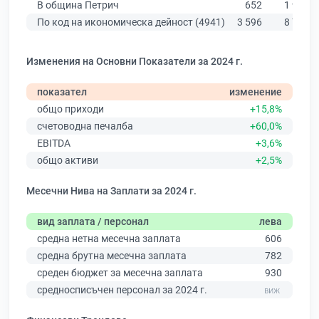
В община Петрич
652
1 963
По код на икономическа дейност (4941)
3 596
8 756
Изменения на Основни Показатели за 2024 г.
показател
изменение
общо приходи
+15,8%
счетоводна печалба
+60,0%
EBITDA
+3,6%
общо активи
+2,5%
Месечни Нива на Заплати за 2024 г.
вид заплата / персонал
лева
средна нетна месечна заплата
606
средна брутна месечна заплата
782
среден бюджет за месечна заплата
930
средносписъчен персонал за 2024 г.