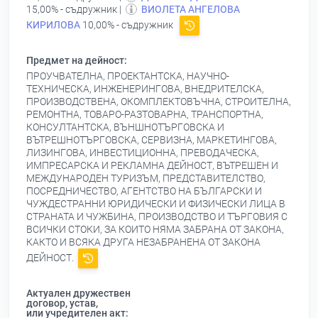
15,00% - съдружник |
ВИОЛЕТА АНГЕЛОВА
КИРИЛОВА
10,00% - съдружник
Предмет на дейност:
ПРОУЧВАТЕЛНА, ПРОЕКТАНТСКА, НАУЧНО-
ТЕХНИЧЕСКА, ИНЖЕНЕРИНГОВА, ВНЕДРИТЕЛСКА,
ПРОИЗВОДСТВЕНА, ОКОМПЛЕКТОВЪЧНА, СТРОИТЕЛНА,
РЕМОНТНА, ТОВАРО-РАЗТОВАРНА, ТРАНСПОРТНА,
КОНСУЛТАНТСКА, ВЪНШНОТЪРГОВСКА И
ВЪТРЕШНОТЪРГОВСКА, СЕРВИЗНА, МАРКЕТИНГОВА,
ЛИЗИНГОВА, ИНВЕСТИЦИОННА, ПРЕВОДАЧЕСКА,
ИМПРЕСАРСКА И РЕКЛАМНА ДЕЙНОСТ, ВЪТРЕШЕН И
МЕЖДУНАРОДЕН ТУРИЗЪМ, ПРЕДСТАВИТЕЛСТВО,
ПОСРЕДНИЧЕСТВО, АГЕНТСТВО НА БЪЛГАРСКИ И
ЧУЖДЕСТРАННИ ЮРИДИЧЕСКИ И ФИЗИЧЕСКИ ЛИЦА В
СТРАНАТА И ЧУЖБИНА, ПРОИЗВОДСТВО И ТЪРГОВИЯ С
ВСИЧКИ СТОКИ, ЗА КОИТО НЯМА ЗАБРАНА ОТ ЗАКОНА,
КАКТО И ВСЯКА ДРУГА НЕЗАБРАНЕНА ОТ ЗАКОНА
ДЕЙНОСТ.
Актуален дружествен
договор, устав,
или учредителен акт: