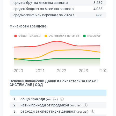
средна брутна месечна заплата
3 439
среден бюджет за месечна заплата
4 083
средносписъчен персонал за 2024 г.
Финансови Трендове
общо приходи
счетоводна печалба
персонал
0
2020
2021
2022
2023
2024
Основни Финансови Данни и Показатели за СМАРТ
СИСТЕМ ЛАБ | ООД
1.
общо приходи
(хил. лв.)
2.
нетни приходи от продажби
(хил. лв.)
3.
разходи за оперативна дейност
(хил. лв.)