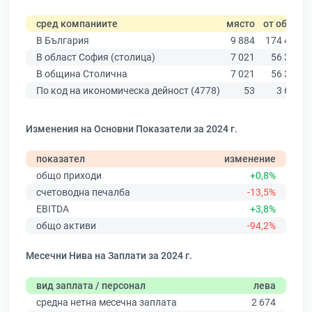
сред компаниите
място
от общо
В България
9 884
174 403
В област София (столица)
7 021
56 378
В община Столична
7 021
56 378
По код на икономическа дейност (4778)
53
3 676
Изменения на Основни Показатели за 2024 г.
показател
изменение
общо приходи
+0,8%
счетоводна печалба
-13,5%
EBITDA
+3,8%
общо активи
-94,2%
Месечни Нива на Заплати за 2024 г.
вид заплата / персонал
лева
средна нетна месечна заплата
2 674