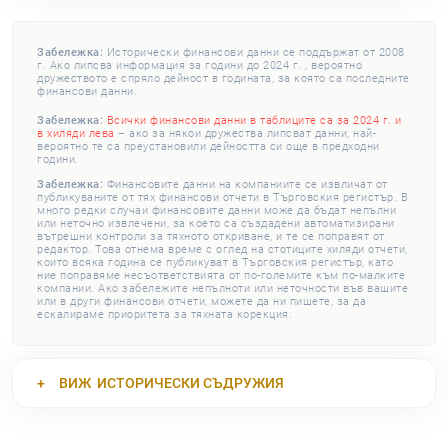
Забележка:
Исторически финансови данни се поддържат от 2008
г. Ако липсва информация за години до 2024 г. , вероятно
дружеството е спряло дейност в годината, за която са последните
финансови данни.
Забележка:
Всички финансови данни в таблиците са за 2024 г. и
в хиляди лева
– ако за някои дружества липсват данни, най-
вероятно те са преустановили дейността си още в предходни
години.
Забележка:
Финансовите данни на компаниите се извличат от
публикуваните от тях финансови отчети в Търговския регистър. В
много редки случаи финансовите данни може да бъдат непълни
или неточно извлечени, за което са създадени автоматизирани
вътрешни контроли за тяхното откриване, и те се поправят от
редактор. Това отнема време с оглед на стотиците хиляди отчети,
които всяка година се публикуват в Търговския регистър, като
ние поправяме несъответствията от по-големите към по-малките
компании. Ако забележите непълноти или неточности във вашите
или в други финансови отчети, можете да ни пишете, за да
ескалираме приоритета за тяхната корекция.
ВИЖ
ИСТОРИЧЕСКИ СЪДРУЖИЯ