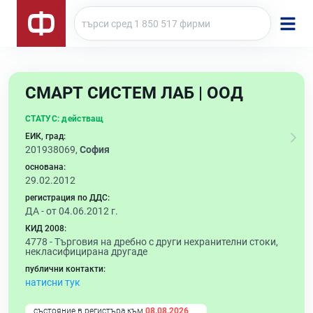
СМАРТ СИСТЕМ ЛАБ | ООД
СТАТУС:
действащ
ЕИК, град:
201938069,
София
основана:
29.02.2012
регистрация по ДДС:
ДА - от 04.06.2012 г.
КИД 2008:
4778 -
Търговия на дребно с други нехранителни стоки,
некласифицирана другаде
публични контакти:
натисни тук
състояние в регистъра към
08.08.2026