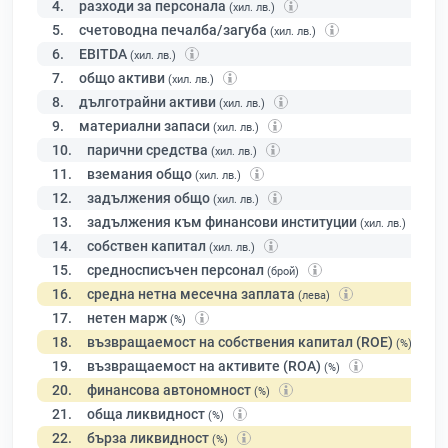
4.
разходи за персонала
(хил. лв.)
5.
счетоводна печалба/загуба
(хил. лв.)
6.
EBITDA
(хил. лв.)
7.
общо активи
(хил. лв.)
8.
дълготрайни активи
(хил. лв.)
9.
материални запаси
(хил. лв.)
10.
парични средства
(хил. лв.)
11.
вземания общо
(хил. лв.)
12.
задължения общо
(хил. лв.)
13.
задължения към финансови институции
(хил. лв.)
14.
собствен капитал
(хил. лв.)
15.
средносписъчен персонал
(брой)
16.
средна нетна месечна заплата
(лева)
17.
нетен марж
(%)
18.
възвращаемост на собствения капитал (ROE)
(%)
19.
възвращаемост на активите (ROA)
(%)
20.
финансова автономност
(%)
21.
обща ликвидност
(%)
22.
бърза ликвидност
(%)