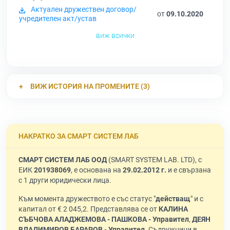
Актуален дружествен договор/
от
09.10.2020
учредителен акт/устав
виж всички
ВИЖ ИСТОРИЯ НА ПРОМЕНИТЕ (3)
НАКРАТКО ЗА СМАРТ СИСТЕМ ЛАБ
СМАРТ СИСТЕМ ЛАБ ООД
(SMART SYSTEM LAB. LTD), с
ЕИК
201938069
, е основана на
29.02.2012 г.
и е свързана
с 1 други юридически лица.
Към момента дружеството е със статус "
действащ
" и с
капитал от € 2 045,2. Представлява се от
КАЛИНА
СЪБЧОВА АЛАДЖЕМОВА - ПАШКОВА - Управител
,
ДЕЯН
ВЛАДИМИРОВ БАРАРОВ - Управител
. Съдружници в