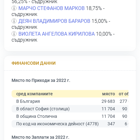
56,25% - съдружник
МАРЧО СТЕФАНОВ МАРКОВ
18,75% -
съдружник
ДЕЯН ВЛАДИМИРОВ БАРАРОВ
15,00% -
съдружник
ВИОЛЕТА АНГЕЛОВА КИРИЛОВА
10,00% -
съдружник
ФИНАНСОВИ ДАННИ
Място по Приходи за 2022 г.
сред компаниите
място
от общо
В България
29 683
277 019
В област София (столица)
11 704
90 178
В община Столична
11 704
90 178
По код на икономическа дейност (4778)
347
6 089
Място по Заплати за 2022 г.