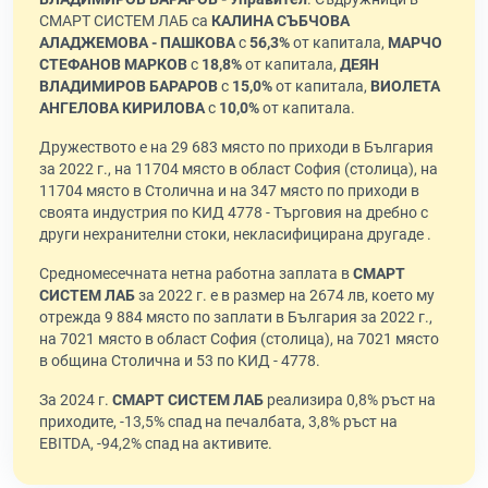
СМАРТ СИСТЕМ ЛАБ са
КАЛИНА СЪБЧОВА
АЛАДЖЕМОВА - ПАШКОВА
с
56,3%
от капитала,
МАРЧО
СТЕФАНОВ МАРКОВ
с
18,8%
от капитала,
ДЕЯН
ВЛАДИМИРОВ БАРАРОВ
с
15,0%
от капитала,
ВИОЛЕТА
АНГЕЛОВА КИРИЛОВА
с
10,0%
от капитала.
Дружеството е на 29 683 място по приходи в България
за 2022 г., на 11704 място в област София (столица), на
11704 място в Столична и на 347 място по приходи в
своята индустрия по КИД 4778 - Търговия на дребно с
други нехранителни стоки, некласифицирана другаде .
Средномесечната нетна работна заплата в
СМАРТ
СИСТЕМ ЛАБ
за 2022 г. е в размер на 2674 лв, което му
отрежда 9 884 място по заплати в България за 2022 г.,
на 7021 място в област София (столица), на 7021 място
в община Столична и 53 по КИД - 4778.
За 2024 г.
СМАРТ СИСТЕМ ЛАБ
реализира 0,8% ръст на
приходите, -13,5% спад на печалбата, 3,8% ръст на
EBITDA, -94,2% спад на активите.