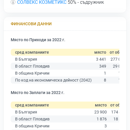
СОЛВЕКС КОЗМЕТИКС
50% - съдружник
ФИНАНСОВИ ДАННИ
Място по Приходи за 2022 г.
сред компаниите
място
от общо
В България
3 441
277 019
В област Пловдив
349
29 067
В община Кричим
1
171
По код на икономическа дейност (2042)
8
145
Място по Заплати за 2022 г.
сред компаниите
място
от общо
В България
23 900
174 403
В област Пловдив
1 876
18 305
В община Кричим
3
109