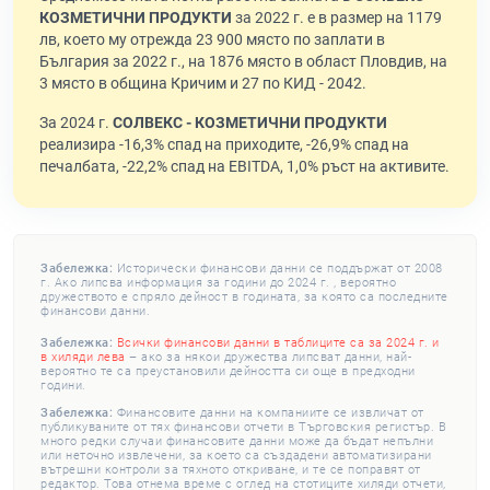
КОЗМЕТИЧНИ ПРОДУКТИ
за 2022 г. е в размер на 1179
лв, което му отрежда 23 900 място по заплати в
България за 2022 г., на 1876 място в област Пловдив, на
3 място в община Кричим и 27 по КИД - 2042.
За 2024 г.
СОЛВЕКС - КОЗМЕТИЧНИ ПРОДУКТИ
реализира -16,3% спад на приходите, -26,9% спад на
печалбата, -22,2% спад на EBITDA, 1,0% ръст на активите.
Забележка:
Исторически финансови данни се поддържат от 2008
г. Ако липсва информация за години до 2024 г. , вероятно
дружеството е спряло дейност в годината, за която са последните
финансови данни.
Забележка:
Всички финансови данни в таблиците са за 2024 г. и
в хиляди лева
– ако за някои дружества липсват данни, най-
вероятно те са преустановили дейността си още в предходни
години.
Забележка:
Финансовите данни на компаниите се извличат от
публикуваните от тях финансови отчети в Търговския регистър. В
много редки случаи финансовите данни може да бъдат непълни
или неточно извлечени, за което са създадени автоматизирани
вътрешни контроли за тяхното откриване, и те се поправят от
редактор. Това отнема време с оглед на стотиците хиляди отчети,