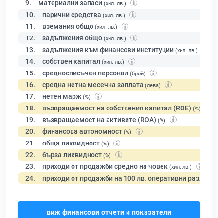
9.
материални запаси
(хил. лв.)
10.
парични средства
(хил. лв.)
11.
вземания общо
(хил. лв.)
12.
задължения общо
(хил. лв.)
13.
задължения към финансови институции
(хил. лв.)
14.
собствен капитал
(хил. лв.)
15.
средносписъчен персонал
(брой)
16.
средна нетна месечна заплата
(лева)
17.
нетен марж
(%)
18.
възвращаемост на собствения капитал (ROE)
(%)
19.
възвращаемост на активите (ROA)
(%)
20.
финансова автономност
(%)
21.
обща ликвидност
(%)
22.
бърза ликвидност
(%)
23.
приходи от продажби средно на човек
(хил. лв.)
24.
приходи от продажби на 100 лв. оперативни разходи
виж финансови отчети и показатели