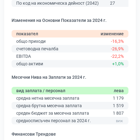
По код на икономическа дейност (2042)
27
107
Изменения на Основни Показатели за 2024 г.
показател
изменение
общо приходи
-16,3%
счетоводна печалба
-26,9%
EBITDA
-22,2%
общо активи
+1,0%
Месечни Нива на Заплати за 2024 г.
вид заплата / персонал
лева
средна нетна месечна заплата
1 179
средна брутна месечна заплата
1 519
среден бюджет за месечна заплата
1 807
средносписъчен персонал за 2024 г.
Финансови Трендове