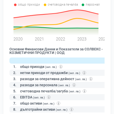
общо приходи
счетоводна печалба
персонал
0
2020
2021
2022
2023
2024
Основни Финансови Данни и Показатели за СОЛВЕКС -
КОЗМЕТИЧНИ ПРОДУКТИ | ООД
1.
общо приходи
(хил. лв.)
2.
нетни приходи от продажби
(хил. лв.)
3.
разходи за оперативна дейност
(хил. лв.)
4.
разходи за персонала
(хил. лв.)
5.
счетоводна печалба/загуба
(хил. лв.)
6.
EBITDA
(хил. лв.)
7.
общо активи
(хил. лв.)
8.
дълготрайни активи
(хил. лв.)