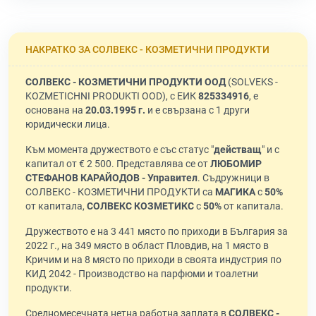
НАКРАТКО ЗА СОЛВЕКС - КОЗМЕТИЧНИ ПРОДУКТИ
СОЛВЕКС - КОЗМЕТИЧНИ ПРОДУКТИ ООД
(SOLVEKS -
KOZMETICHNI PRODUKTI OOD), с ЕИК
825334916
, е
основана на
20.03.1995 г.
и е свързана с 1 други
юридически лица.
Към момента дружеството е със статус "
действащ
" и с
капитал от € 2 500. Представлява се от
ЛЮБОМИР
СТЕФАНОВ КАРАЙОДОВ - Управител
. Съдружници в
СОЛВЕКС - КОЗМЕТИЧНИ ПРОДУКТИ са
МАГИКА
с
50%
от капитала,
СОЛВЕКС КОЗМЕТИКС
с
50%
от капитала.
Дружеството е на 3 441 място по приходи в България за
2022 г., на 349 място в област Пловдив, на 1 място в
Кричим и на 8 място по приходи в своята индустрия по
КИД 2042 - Производство на парфюми и тоалетни
продукти.
Средномесечната нетна работна заплата в
СОЛВЕКС -