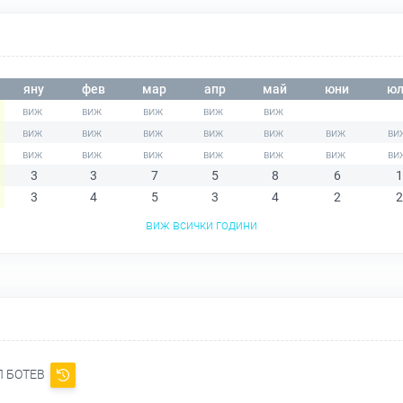
яну
фев
мар
апр
май
юни
юл
3
3
7
5
8
6
1
3
4
5
3
4
2
2
виж всички години
Л БОТЕВ