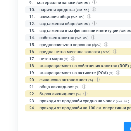
9.
материални запаси
(хил. лв.)
10.
парични средства
(хил. лв.)
11.
вземания общо
(хил. лв.)
12.
задължения общо
(хил. лв.)
13.
задължения към финансови институции
(хил. лв
14.
собствен капитал
(хил. лв.)
15.
средносписъчен персонал
(брой)
16.
средна нетна месечна заплата
(лева)
17.
нетен марж
(%)
18.
възвращаемост на собствения капитал (ROE)
19.
възвращаемост на активите (ROA)
(%)
20.
финансова автономност
(%)
21.
обща ликвидност
(%)
22.
бърза ликвидност
(%)
23.
приходи от продажби средно на човек
(хил. лв.)
24.
приходи от продажби на 100 лв. оперативни р