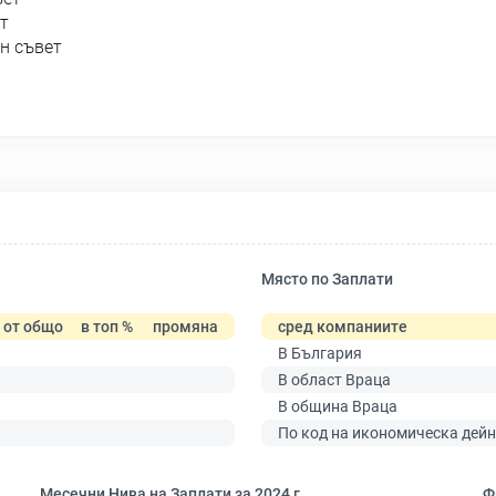
т
н съвет
Място по Заплати
от общо
в топ %
промяна
сред компаниите
В България
В област Враца
В община Враца
По код на икономическа дейн
Месечни Нива на Заплати за 2024 г.
Ф