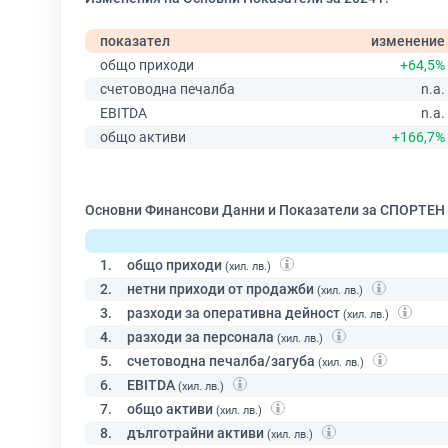
показател
изменение
общо приходи
+64,5%
счетоводна печалба
n.a.
EBITDA
n.a.
общо активи
+166,7%
Основни Финансови Данни и Показатели за СПОРТЕ
1.
общо приходи
(хил. лв.)
2.
нетни приходи от продажби
(хил. лв.)
3.
разходи за оперативна дейност
(хил. лв.)
4.
разходи за персонала
(хил. лв.)
5.
счетоводна печалба/загуба
(хил. лв.)
6.
EBITDA
(хил. лв.)
7.
общо активи
(хил. лв.)
8.
дълготрайни активи
(хил. лв.)