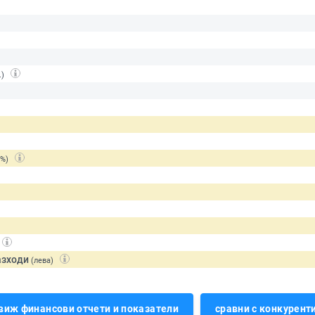
.)
(%)
азходи
(лева)
виж финансови отчети и показатели
сравни с конкурент