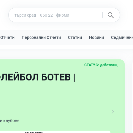
 Отчети
Персонални Отчети
Статии
Новини
Седмични
СТАТУС:
действащ
ЛЕЙБОЛ БОТЕВ |
и клубове