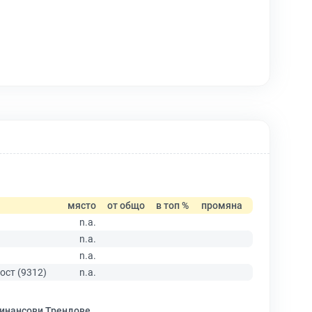
място
от общо
в топ %
промяна
n.a.
n.a.
n.a.
ост (9312)
n.a.
инансови Трендове