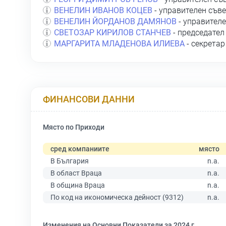
ВЕНЕЛИН ИВАНОВ КОЦЕВ
- управителен съве
ВЕНЕЛИН ЙОРДАНОВ ДАМЯНОВ
- управителе
СВЕТОЗАР КИРИЛОВ СТАНЧЕВ
- председател
МАРГАРИТА МЛАДЕНОВА ИЛИЕВА
- секретар
ФИНАНСОВИ ДАННИ
Място по Приходи
сред компаниите
място
В България
n.a.
В област Враца
n.a.
В община Враца
n.a.
По код на икономическа дейност (9312)
n.a.
Изменения на Основни Показатели за 2024 г.