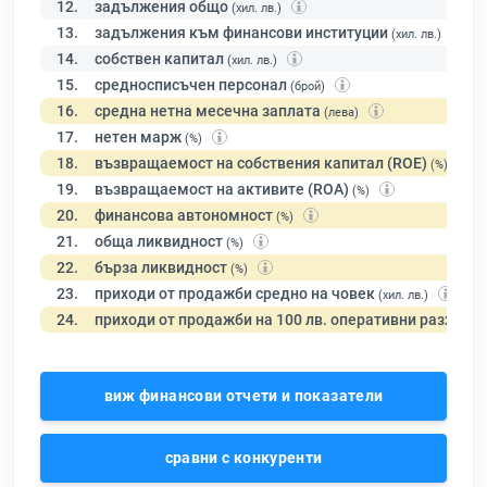
12.
задължения общо
(хил. лв.)
13.
задължения към финансови институции
(хил. лв.)
14.
собствен капитал
(хил. лв.)
15.
средносписъчен персонал
(брой)
16.
средна нетна месечна заплата
(лева)
17.
нетен марж
(%)
18.
възвращаемост на собствения капитал (ROE)
(%)
19.
възвращаемост на активите (ROA)
(%)
20.
финансова автономност
(%)
21.
обща ликвидност
(%)
22.
бърза ликвидност
(%)
23.
приходи от продажби средно на човек
(хил. лв.)
24.
приходи от продажби на 100 лв. оперативни разходи
виж финансови отчети и показатели
сравни с конкуренти