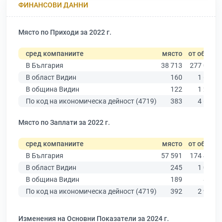
ФИНАНСОВИ ДАННИ
Място по Приходи за 2022 г.
сред компаниите
място
от общо
В България
38 713
277 019
В област Видин
160
1 629
В община Видин
122
1 283
По код на икономическа дейност (4719)
383
4 682
Място по Заплати за 2022 г.
сред компаниите
място
от общо
В България
57 591
174 403
В област Видин
245
1 074
В община Видин
189
853
По код на икономическа дейност (4719)
392
2 938
Изменения на Основни Показатели за 2024 г.