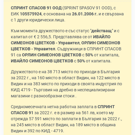
СПРИНТ СПАСОВ 91 ООД
(SPRINT SPASOV 91 OOD), с
ЕИК
105575924
, е основана на
26.01.2006 г.
и е свързана
с 1 други юридически лица.
Към момента дружеството е със статус "
действащ
" и с
капитал от € 2 556,5. Представлява се от
ИВАЙЛО
СИМЕОНОВ ЦВЕТКОВ - Управител
,
ОРЛИН СИМЕОНОВ
ЦВЕТКОВ - Управител
. Съдружници в СПРИНТ СПАСОВ
91 са
ОРЛИН СИМЕОНОВ ЦВЕТКОВ
с
50%
от капитала,
ИВАЙЛО СИМЕОНОВ ЦВЕТКОВ
с
50%
от капитала.
Дружеството е на 38 713 място по приходи в България
за 2022 г., на 160 място в област Видин, на 122 място в
Видин и на 383 място по приходи в своята индустрия по
КИД 4719 - Търговия на дребно в неспециализирани
магазини с разнообразни стоки .
Средномесечната нетна работна заплата в
СПРИНТ
СПАСОВ 91
за 2022 г. е в размер на 561 лв, което му
отрежда 57 591 място по заплати в България за 2022 г.,
на 245 място в област Видин, на 189 място в община
Видин и 392 по КИД - 4719.