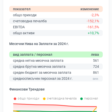
показател
изменение
общо приходи
-2,3%
счетоводна печалба
-152,1%
EBITDA
-161,5%
общо активи
+10,7%
Месечни Нива на Заплати за 2024 г.
вид заплата / персонал
лева
средна нетна месечна заплата
561
средна брутна месечна заплата
724
среден бюджет за месечна заплата
861
средносписъчен персонал за 2024 г.
Финансови Трендове
общо приходи
счетоводна печалба
персонал
0