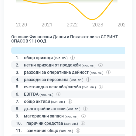
2020
2021
2022
2023
2024
Основни Финансови Данни и Показатели за СПРИНТ
СПАСОВ 91 | ООД
1.
общо приходи
(хил. лв.)
2.
нетни приходи от продажби
(хил. лв.)
3.
разходи за оперативна дейност
(хил. лв.)
4.
разходи за персонала
(хил. лв.)
5.
счетоводна печалба/загуба
(хил. лв.)
6.
EBITDA
(хил. лв.)
7.
общо активи
(хил. лв.)
8.
дълготрайни активи
(хил. лв.)
9.
материални запаси
(хил. лв.)
10.
парични средства
(хил. лв.)
11.
вземания общо
(хил. лв.)