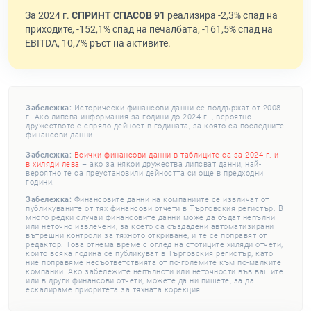
За 2024 г.
СПРИНТ СПАСОВ 91
реализира -2,3% спад на
приходите, -152,1% спад на печалбата, -161,5% спад на
EBITDA, 10,7% ръст на активите.
Забележка:
Исторически финансови данни се поддържат от 2008
г. Ако липсва информация за години до 2024 г. , вероятно
дружеството е спряло дейност в годината, за която са последните
финансови данни.
Забележка:
Всички финансови данни в таблиците са за 2024 г. и
в хиляди лева
– ако за някои дружества липсват данни, най-
вероятно те са преустановили дейността си още в предходни
години.
Забележка:
Финансовите данни на компаниите се извличат от
публикуваните от тях финансови отчети в Търговския регистър. В
много редки случаи финансовите данни може да бъдат непълни
или неточно извлечени, за което са създадени автоматизирани
вътрешни контроли за тяхното откриване, и те се поправят от
редактор. Това отнема време с оглед на стотиците хиляди отчети,
които всяка година се публикуват в Търговския регистър, като
ние поправяме несъответствията от по-големите към по-малките
компании. Ако забележите непълноти или неточности във вашите
или в други финансови отчети, можете да ни пишете, за да
ескалираме приоритета за тяхната корекция.